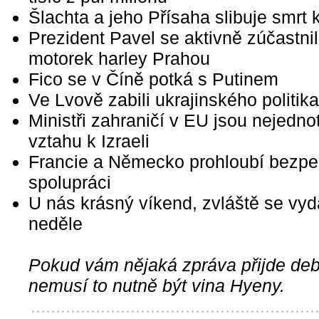
Šlachta a jeho Přísaha slibuje smrt 
Prezident Pavel se aktivně zúčastni
motorek harley Prahou
Fico se v Číně potká s Putinem
Ve Lvově zabili ukrajinského politik
Ministři zahraničí v EU jsou nejedno
vztahu k Izraeli
Francie a Německo prohloubí bezpe
spolupráci
U nás krásný víkend, zvláště se vyda
neděle
Pokud vám nějaká zpráva přijde debi
nemusí to nutně být vina Hyeny.