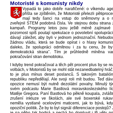
Motoristé s komunisty nikdy
Vypadá to jako dobře narafičené: o víkendu age
přišla se zjištěním, že Motoristé přelezli pětiproce
mají tedy šanci na vstup do sněmovny a o n
zveřejnil STEM podobná čísla. Ve stejnou dobu strana z
kampaň. Programy letos jsou ještě méně zajímavé 
pozornost spíš poutají spekulace o povolební spolupráci.
dávají záležet, aby byli v jednom jednoznační. Nebudo
žádnou vládu, která se bude opírat i o hlasy komunis
daleko, že spolupráci odmítnou i za tu cenu, že by 
demokratická strana". Tím je průhledně míněna var
pokračování stran demobloku.
I kdyby trend pokračoval a těch pět procent plus by se re
volbách, v Motoristů by se mohl stát nezanedbatelný hráč.
to je plus mínus deset poslanců. S takovým batalión
republiku nepředělají. Ale svoji roli mít budou. Teď dáva
opozice nemusí být nutně dezolátní povahy. Minulý t
svém podcastu Marie Bastlová moravskoslezského líd
Matěje Gregora. Paní Bastlová ho pěkně koupala, zvlášt
zrušení inkluze ve školách, ale své boxerské rukavi
neměla vystlané ocelovými maticemi, jak to bývá, kdy
opoziční politik. Že by to byl signál diferenciace postojů? J
je na něho tak hodná a nechá ho domluvit i tři věty p