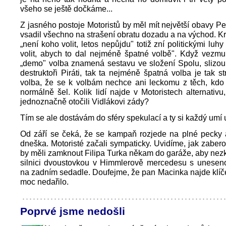
všeho se ještě dočkáme...
Z jasného postoje Motoristů by měl mít největší obavy Pet
vsadil všechno na strašení obratu dozadu a na východ. 
„není koho volit, letos nepůjdu" totiž zní politickými luhy
volit, abych to dal nejméně špatné volbě". Když vezmu
„demo" volba znamená sestavu ve složení Spolu, slizo
destruktoři Piráti, tak ta nejméně špatná volba je tak s
volba, že se k volbám nechce ani leckomu z těch, kdo
normálně šel. Kolik lidí najde v Motoristech alternativu
jednoznačně otočili Vidlákovi zády?
Tím se ale dostávám do sféry spekulací a ty si každý umí 
Od září se čeká, že se kampaň rozjede na plné pecky a
dneška. Motoristé začali sympaticky. Uvidíme, jak zaber
by měli zamknout Filipa Turka někam do garáže, aby nezku
silnici dvoustovkou v Himmlerově mercedesu s unesen
na zadním sedadle. Doufejme, že pan Macinka najde klíče
moc nedařilo.
Poprvé jsme nedošli