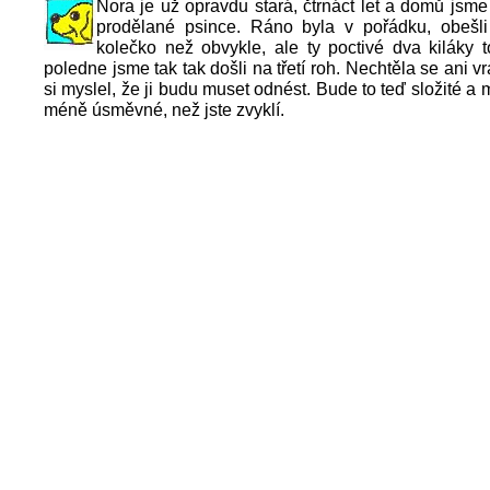
Nora je už opravdu stará, čtrnáct let a domů jsme 
prodělané psince. Ráno byla v pořádku, obešl
kolečko než obvykle, ale ty poctivé dva kiláky t
poledne jsme tak tak došli na třetí roh. Nechtěla se ani vr
si myslel, že ji budu muset odnést. Bude to teď složité a
méně úsměvné, než jste zvyklí.