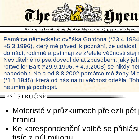
Památce německého ovčáka Gordona (*23.4.1984
+5.3.1996), který mě přivedl k poznání, že události
domácí, rodinné a psí mají ze zřetele věčnosti ste
Neviditelného psa dovedl dělat způsobem, jaký je
rottweiler Bart (*29.9.1996, + 4.9.2008) se nikdy ne
napodobit. No a od 8.8.2002 památce mé ženy Mi
(*1.1.1945), která od nás na tu věčnost odešla. To
neumím já pochopit.
Motoristé v průzkumech přelezli pěti
hranici
Ke korespondenční volbě se přihlási
tisíc z půl milionu