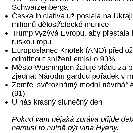
Schwarzenberga
Česká iniciativa už poslala na Ukraj
milionů dělostřelecké munice
Trump vyzývá Evropu, aby přestala 
ruskou ropu
Europoslanec Knotek (ANO) předloži
odmítnout snížení emisí o 90%
Město Washington žaluje vládu za 
zjednat Národní gardou pořádek v m
Zemřel světoznámý módní návrhář 
(91)
U nás krásný slunečný den
Pokud vám nějaká zpráva přijde debi
nemusí to nutně být vina Hyeny.