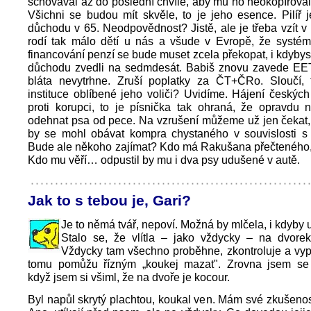
schovával až do poslední chvíle, aby mu ho neokopírovali
Všichni se budou mít skvěle, to je jeho esence. Pilíř
důchodu v 65. Neodpovědnost? Jistě, ale je třeba vzít v
rodí tak málo dětí u nás a všude v Evropě, že systé
financování penzí se bude muset zcela překopat, i kdyby
důchodu zvedli na sedmdesát. Babiš znovu zavede EET
bláta nevytrhne. Zruší poplatky za ČT+ČRo. Sloučí, 
instituce oblíbené jeho voliči? Uvidíme. Hájení českýc
proti korupci, to je písnička tak ohraná, že opravdu 
odehnat psa od pece. Na vzrušení můžeme už jen čekat,
by se mohl obávat kompra chystaného v souvislosti s
Bude ale někoho zajímat? Kdo má Rakušana přečteného, 
Kdo mu věří… odpustil by mu i dva psy udušené v autě.
Jak to s tebou je, Gari?
Je to němá tvář, nepoví. Možná by mlčela, i kdyby 
Stalo se, že vlítla – jako vždycky – na dvore
Vždycky tam všechno proběhne, zkontroluje a vy
tomu pomůžu řízným „koukej mazat". Zrovna jsem se
když jsem si všiml, že na dvoře je kocour.
Byl napůl skrytý plachtou, koukal ven. Mám své zkušenos