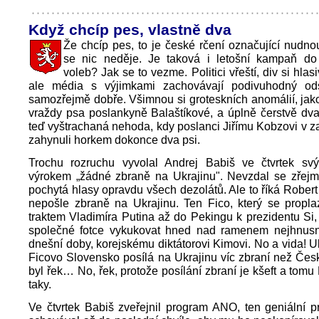
Když chcíp pes, vlastně dva
Že chcíp pes, to je české rčení označující nudnou
se nic neděje. Je taková i letošní kampaň d
voleb? Jak se to vezme. Politici vřeští, div si hlasi
ale média s výjimkami zachovávají podivuhodný od
samozřejmě dobře. Všimnou si groteskních anomálií, ja
vraždy psa poslankyně Balaštíkové, a úplně čerstvě dva
teď vyštrachaná nehoda, kdy poslanci Jiřímu Kobzovi v 
zahynuli horkem dokonce dva psi.
Trochu rozruchu vyvolal Andrej Babiš ve čtvrtek s
výrokem „žádné zbraně na Ukrajinu". Nevzdal se zřejm
pochytá hlasy opravdu všech dezolátů. Ale to říká Robert 
nepošle zbraně na Ukrajinu. Ten Fico, který se propla
traktem Vladimíra Putina až do Pekingu k prezidentu Si
společné fotce vykukovat hned nad ramenem nejhnusně
dnešní doby, korejskému diktátorovi Kimovi. No a vida! U
Ficovo Slovensko posílá na Ukrajinu víc zbraní než Čes
byl řek… No, řek, protože posílání zbraní je kšeft a tomu
taky.
Ve čtvrtek Babiš zveřejnil program ANO, ten geniální p