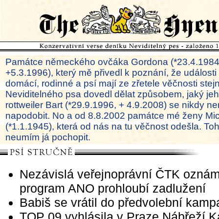
Památce německého ovčáka Gordona (*23.4.1984
+5.3.1996), který mě přivedl k poznání, že události
domácí, rodinné a psí mají ze zřetele věčnosti ste
Neviditelného psa dovedl dělat způsobem, jaký je
rottweiler Bart (*29.9.1996, + 4.9.2008) se nikdy ne
napodobit. No a od 8.8.2002 památce mé ženy Mi
(*1.1.1945), která od nás na tu věčnost odešla. To
neumím já pochopit.
Nezávislá veřejnoprávní ČTK oznámi
program ANO prohloubí zadlužení
Babiš se vrátil do předvolební kam
TOP 09 vyhlásila v Praze Nábřeží K