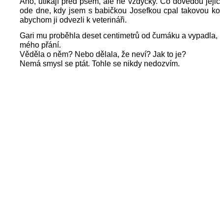
Ano, utíkají před psem, ale ne vždycky. Co dovedou jeji
ode dne, kdy jsem s babičkou Josefkou cpal takovou ko
abychom ji odvezli k veterináři.
Gari mu proběhla deset centimetrů od čumáku a vypadla,
mého přání.
Věděla o něm? Nebo dělala, že neví? Jak to je?
Nemá smysl se ptát. Tohle se nikdy nedozvím.