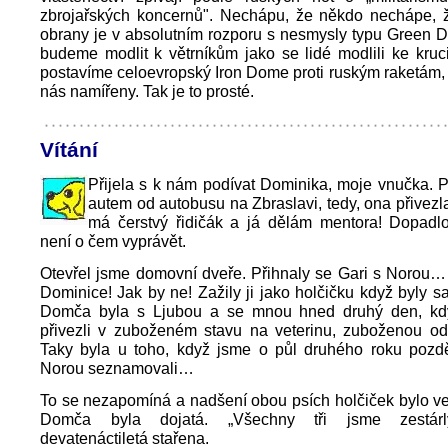
zbrojařských koncernů". Nechápu, že někdo nechápe, ž
obrany je v absolutním rozporu s nesmysly typu Green 
budeme modlit k větrníkům jako se lidé modlili ke kruci
postavíme celoevropský Iron Dome proti ruským raketám, 
nás namířeny. Tak je to prosté.
Vítání
Přijela s k nám podívat Dominika, moje vnučka. Př
autem od autobusu na Zbraslavi, tedy, ona přivezl
má čerstvý řidičák a já dělám mentora! Dopadlo
není o čem vyprávět.
Otevřel jsme domovní dveře. Přihnaly se Gari s Norou…
Dominice! Jak by ne! Zažily ji jako holčičku když byly s
Domča byla s Ljubou a se mnou hned druhý den, kd
přivezli v zuboženém stavu na veterinu, zuboženou o
Taky byla u toho, když jsme o půl druhého roku pozdě
Norou seznamovali…
To se nezapomíná a nadšení obou psích holčiček bylo ve
Domča byla dojatá. „Všechny tři jsme zestárly.
devatenáctiletá stařena.