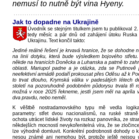
nemusí to nutně být vina Hyeny.
Jak to dopadne na Ukrajině
Úvodník se stejným titulkem jsem tu publikoval 2
tedy měsíc a pár dnů od zahájení útoku Ruska
Ukrajinu. Text končil takto:
Jediné reálné řešení je krvavá hranice, že se dohodne n
na linii dotyku, která bude výsledkem bojového střetu
někde na hranicích Doněcka a Luhanska a patrně to zah
oblasti. Mariupol padne a je otázka, zda se Putinově
neefektivní armádě podaří prokousat přes Oděsu až k Po
to trvat dlouho, Krymská válka v padesátých létech d
století na pozoruhodně podobném půdorysu trvala tři r
možná v roce 2025 řekneme, jestli jsem měl na apríla 
dva pravdu, nebo neměl.
K věštbě nostradamovského typu mě vedla logik
parametry: střet dvou nacionalismů, na ruské stra
ochota utrácet lidské životy na rozkaz panovníka, ze str
někdejších mocností nevykořenitelná víra, že se zločin
lze výhodně domluvit. Konkrétní podrobnosti dohody o k
nesou známé ani nemohou být, protože ještě nejsou 