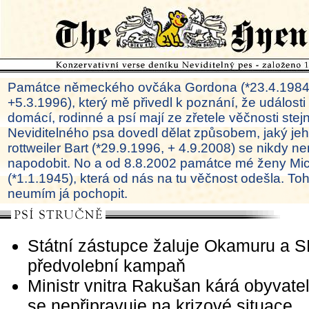
Památce německého ovčáka Gordona (*23.4.1984
+5.3.1996), který mě přivedl k poznání, že události
domácí, rodinné a psí mají ze zřetele věčnosti ste
Neviditelného psa dovedl dělat způsobem, jaký je
rottweiler Bart (*29.9.1996, + 4.9.2008) se nikdy ne
napodobit. No a od 8.8.2002 památce mé ženy Mi
(*1.1.1945), která od nás na tu věčnost odešla. To
neumím já pochopit.
Státní zástupce žaluje Okamuru a 
předvolební kampaň
Ministr vnitra Rakušan kárá obyvatel
se nepřipravuje na krizové situace