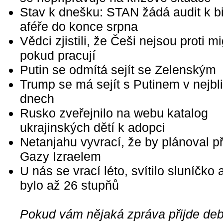
Stav k dnešku: STAN žádá audit k b
aféře do konce srpna
Vědci zjistili, že Češi nejsou proti m
pokud pracují
Putin se odmítá sejít se Zelenským
Trump se má sejít s Putinem v nejbl
dnech
Rusko zveřejnilo na webu katalog
ukrajinských dětí k adopci
Netanjahu vyvrací, že by plánoval p
Gazy Izraelem
U nás se vrací léto, svítilo sluníčko 
bylo až 26 stupňů
Pokud vám nějaká zpráva přijde debi