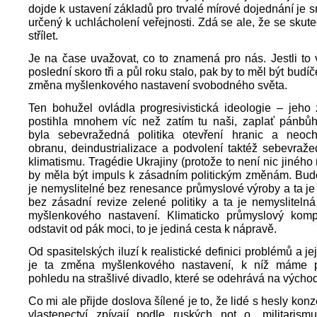
dojde k ustavení základů pro trvalé mírové dojednání je 
určený k uchlácholení veřejnosti. Zdá se ale, že se skut
střílet.
Je na čase uvažovat, co to znamená pro nás. Jestli to
poslední skoro tři a půl roku stalo, pak by to měl být budí
změna myšlenkového nastavení svobodného světa.
Ten bohužel ovládla progresivistická ideologie – jeho
postihla mnohem víc než zatím tu naši, zaplať pánbů
byla sebevražedná politika otevření hranic a neoc
obranu, deindustrializace a podvolení taktéž sebevraže
klimatismu. Tragédie Ukrajiny (protože to není nic jiného
by měla být impuls k zásadním politickým změnám. Bud
je nemyslitelné bez renesance průmyslové výroby a ta je
bez zásadní revize zelené politiky a ta je nemyslitel
myšlenkového nastavení. Klimaticko průmyslový komp
odstavit od pák moci, to je jediná cesta k nápravě.
Od spasitelských iluzí k realistické definici problémů a jej
je ta změna myšlenkového nastavení, k níž máme pří
pohledu na strašlivé divadlo, které se odehrává na výcho
Co mi ale přijde doslova šílené je to, že lidé s hesly kon
vlastenectví zpívají podle ruských not o „militarismu