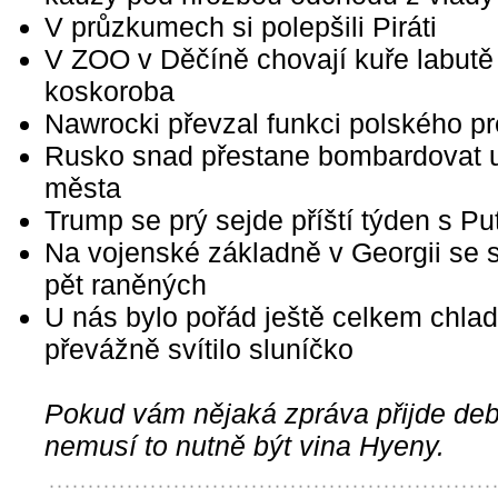
V průzkumech si polepšili Piráti
V ZOO v Děčíně chovají kuře labutě
koskoroba
Nawrocki převzal funkci polského pr
Rusko snad přestane bombardovat u
města
Trump se prý sejde příští týden s P
Na vojenské základně v Georgii se stř
pět raněných
U nás bylo pořád ještě celkem chlad
převážně svítilo sluníčko
Pokud vám nějaká zpráva přijde debi
nemusí to nutně být vina Hyeny.