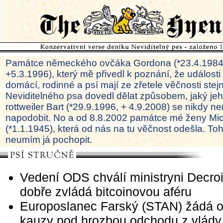
Památce německého ovčáka Gordona (*23.4.1984
+5.3.1996), který mě přivedl k poznání, že události
domácí, rodinné a psí mají ze zřetele věčnosti ste
Neviditelného psa dovedl dělat způsobem, jaký je
rottweiler Bart (*29.9.1996, + 4.9.2008) se nikdy ne
napodobit. No a od 8.8.2002 památce mé ženy Mi
(*1.1.1945), která od nás na tu věčnost odešla. To
neumím já pochopit.
Vedení ODS chválí ministryni Decroi
dobře zvládá bitcoinovou aféru
Europoslanec Farský (STAN) žádá o
kauzy pod hrozbou odchodu z vlády