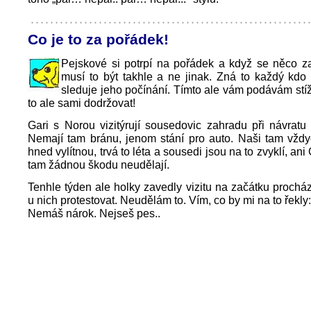
Co je to za pořádek!
Pejskové si potrpí na pořádek a když se něco z
musí to být takhle a ne jinak. Zná to každý kd
sleduje jeho počínání. Tímto ale vám podávám stíž
to ale sami dodržovat!
Gari s Norou vizitýrují sousedovic zahradu při návratu
Nemají tam bránu, jenom stání pro auto. Naši tam vždy
hned vylítnou, trvá to léta a sousedi jsou na to zvyklí, ani
tam žádnou škodu neudělají.
Tenhle týden ale holky zavedly vizitu na začátku prochá
u nich protestovat. Neudělám to. Vím, co by mi na to řekly:
Nemáš nárok. Nejseš pes..