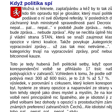
Když politika spí
Možná si řeknete, zaplaťpánbu a kéž by to tak zů
kdo tím opravdu trpí je glosátor, který musí polit
podávat o ní své důvtipné referáty. V posledních
záchranný kruh ministryně spravedlnosti paní Decroi
nepal… pal… nepal..." v podobě „bude zpráva… neb
bude zpráva… nebude zpráva". Aby se necítila úplně hlo
jí vládní strana STAN, která se snaží zaujmout klas
opozice v rámci koalice. Takže povykuje „kategoric
vypracování zprávy… už zas tak moc netrváme...".
kategoricky trvají na vypracování zprávy, proč neb
bitcoinové kauze.
Toto je tedy hubená žeň politické setby, když op
korespondenční volbě se přihlásilo 17 tisíc na
pobývajících v zahraničí. Vzhledem k tomu, že podle od
pobývá mezi 300 až 600 tisíci, je to 2,8 % až 5,7 %.
výsledek, v porovnání s cirkusem, který kolem korespo
byl, hysterie ze strany opozice a naparování ze strany v
tom tehdy stejně jako dnes myslel a myslím, že na ko
volbě není principiálně nic špatného, ale je idiotství ji
před volbami bez dohody s opozicí s prostoduchým zámě
známých preferencí zahraničních Čechů.. Ale idiotství ně
toho „pal… nepal.. pal… nepal..." stylu.