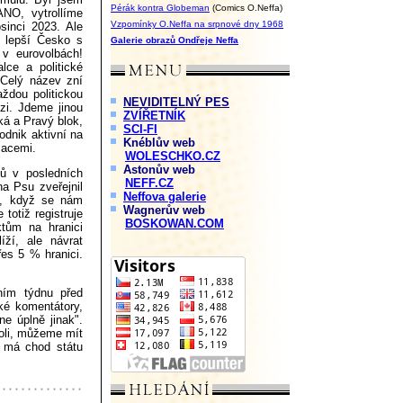
Pérák kontra Globeman
(Comics O.Neffa)
ANO, vytrollíme
Vzpomínky O.Neffa na srpnové dny 1968
sinci 2023. Ale
 lepší Česko s
Galerie obrazů Ondřeje Neffa
v eurovolbách!
lce a politické
 Celý název zní
ždou politickou
NEVIDITELNÝ PES
izi. Jdeme jinou
ZVÍŘETNÍK
ká a Pravý blok,
SCI-FI
odnik aktivní na
Knéblův web
macemi.
WOLESCHKO.CZ
Astonův web
ů v posledních
NEFF.CZ
a Psu zveřejnil
Neffova galerie
ku, když se nám
Wagnerův web
totiž registruje
BOSKOWAN.COM
tům na hranici
ží, ale návrat
es 5 % hranici.
ním týdnu před
cké komentátory,
ne úplně jinak".
oli, můžeme mít
k má chod státu