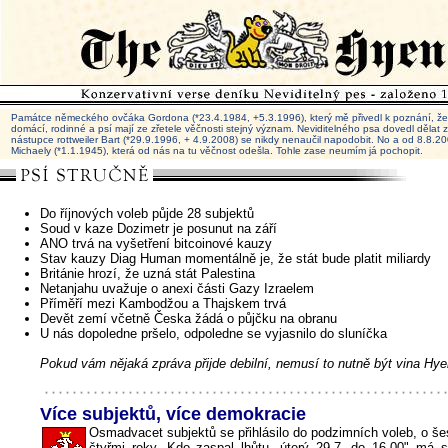
Památce německého ovčáka Gordona (*23.4.1984, +5.3.1996), který mě přivedl k poznání, že 
domácí, rodinné a psí mají ze zřetele věčnosti stejný význam. Neviditelného psa dovedl dělat
nástupce rottweiler Bart (*29.9.1996, + 4.9.2008) se nikdy nenaučil napodobit. No a od 8.8.
Michaely (*1.1.1945), která od nás na tu věčnost odešla. Tohle zase neumím já pochopit.
Do říjnových voleb půjde 28 subjektů
Soud v kaze Dozimetr je posunut na září
ANO trvá na vyšetření bitcoinové kauzy
Stav kauzy Diag Human momentálně je, že stát bude platit miliardy
Británie hrozí, že uzná stát Palestina
Netanjahu uvažuje o anexi části Gazy Izraelem
Příměří mezi Kambodžou a Thajskem trvá
Devět zemí včetně Česka žádá o půjčku na obranu
U nás dopoledne pršelo, odpoledne se vyjasnilo do sluníčka
Pokud vám nějaká zpráva přijde debilní, nemusí to nutně být vina Hye
Více subjektů, více demokracie
Osmadvacet subjektů se přihlásilo do podzimních voleb, o še
čtyřmi roky. Kdo zaspal lhůtu „úterý 29.7. do 16.00" má 