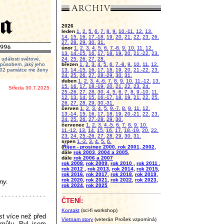
2026
leden
1.
2.
5.
6.
7.
8.
9.
10.-11.
12.
13.
14.
15.
16.
17.-18.
19.
20.
21.
22.
23.
26.
27.
28.
29.
30.
31.
únor
1.
2.
3.
4.
5.
6.
7.-8.
9.
10.
11.
12.
13.
14.-15.
16.
17.
18.
19.
20.
21.-22.
23.
události světové,
24.
25.
26.
27.
28.
 způsobem, jaký jeho
březen
1.
2.
3.
4.
5.
6.
7.-8.
9.
10.
11.
12.
2002 památce mé ženy
13.
14.-15.
16.
17.
18.
19.
20.
21.-22.
23.
24.
25.
26.
27.
28.-29.
30.
31.
duben
1.
2.
3.
4.-6.
7.
8.
9.
10.
11.-12.
13.
15.
16.
17.
18.-19.
20.
21.
22.
23.
24.
Středa 30.7.2025.
25.-26.
27.
28.
30.
4.
5.
6.
7.
8.
9.-10.
11.
12.
13.
14.
15.
16.-17.
18.
19.
21.
22.
25.
26.
27.
28.
29.
30.-31.
červen
1.
2.
3.
4.
5.
9.-7.
8.
9.
11.
12.
13.-14.
15.
16.
17.
18.
19.
20.-21.
22.
23.
24.
25.
26.
27.-28.
29.
30.
červenec
1.
2.
3.
4.-5.
6.
7.
8.
9.
10.
11.-12.
13.
14.
15.
16.
17.
18.-19.
20.
22.
23.
24.
25.-26.
27.
28.
29.
30.
31.
srpen
1.-2.
3.
4.
5.
6.
(
Říjen - prosinec 2000, rok 2001, 2002,
dále
rok 2003, 2004 a 2005
,
dále
rok 2006 a 2007
rok 2008
,
rok 2009
,
rok 2010
,
rok 2011
,
rok 2012
,
rok 2013
,
rok 2014
,
rok 2015
,
rok 2016
,
rok 2017
,
rok 2018
,
rok 2019
,
rok 2020
,
rok 2021
,
rok 2022
,
rok 2023
,
ny.
rok 2024
,
rok 2025
ČTENÍ:
Kontakt
(sci-fi workshop)
st více než před
Vietnam story
(veterán Prošek vzpomíná)
smůlu. Byl jsem