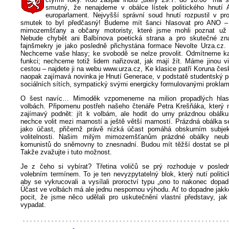
smutný, že nenajdeme v obálce lístek politického hnutí 
europarlament. Nejvyšší správní soud hnutí rozpustil v pro
smutek to byl předčasný! Budeme mít šanci hlasovat pro ANO –
mimozemšťany a občany motoristy, které jsme mohli poznat už 
Nebude chybět ani Balbínova poetická strana a pro skutečné zna
fajnšmekry je jako posledně přichystána formace Nevolte Urza.cz.
Nechceme vaše hlasy; ke svobodě se nelze provolit. Odmítneme ka
funkci; nechceme totiž lidem nařizovat, jak mají žít. Máme jinou v
cestou – najdete ji na webu www.urza.cz, Ke klasice patří Koruna čes
naopak zajímavá novinka je Hnutí Generace, v podstatě studentský p
sociálních sítích, sympatický svými energicky formulovanými prokla
O šest navíc… Mimoděk vzpomeneme na milion propadlých hlas
volbách. Připomenu postřeh našeho čtenáře Petra Krešňáka, který n
zajímavý podnět: jít k volbám, ale hodit do urny prázdnou obál
nechce volit mezi marností a ještě větší marností. Prázdná obálka se 
jako účast, přičemž právě nízká účast pomáhá obskurním subjek
volitelnosti. Našim milým mimozemšťanům prázdné obálky neublí
komunistů do sněmovny to znesnadní. Budou mít těžší dostat se př
Takže zvažujte i tuto možnost.
Je z čeho si vybírat? Třetina voličů se prý rozhoduje v posled
volebním termínem. To je ten nevyzpytatelný blok, který nutí politi
aby se vykrucovali a vysílali proroctví typu „ono to nakonec dopad
Účast ve volbách má ale jednu nespornou výhodu. Ať to dopadne jakk
pocit, že jsme něco udělali pro uskutečnění vlastní představy, ja
vypadat.