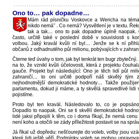
Ono to… pak dopadne…
Mám rád písničku Voskovce a Wericha na téma
nikdo nemá" . Co nemá? Vysvětlení je v textu. Řekn
tak a tak… ono to pak dopadne úplně naopak. O
často, určitě také v poslední době v souvislosti s ko
volbou. Jaký kravál kvůli ní byl… Jenže se k ní přihlá
občanů z odhadnutého půl milionu, pobývajících v zahrani
Čteme teď úvahy o tom, jak byl tenkrát ten bugr zbytečný
na to, že vznikl kvůli účelovosti, která z projektu čouha
gauče. Projekt byl následující: Ono je těch lidí půl mi
zahraničí… to oni určitě podpoří náš skvělý tým za
nejhodnotnější demokratické hodnoty… Takže použije
parlamentu, dokud ji máme, a ty skvělá spravedlivé lidi v
pojistíme.
Proto byl ten kravál. Následovalo to, co je popsáno
Dopadlo to naopak. Oni se ti skvělí demokratické hodnot
lidé jaksi připojili k těm, co i doma říkají, že nemá cenu 
není koho a otočili se zády příležitosti postavit se na sprá
Já říkal už dopředu: nešťourejte do voleb, volby jsou vzá
které lidi ještě věří. Podmínky voleb se mohou upravovat,