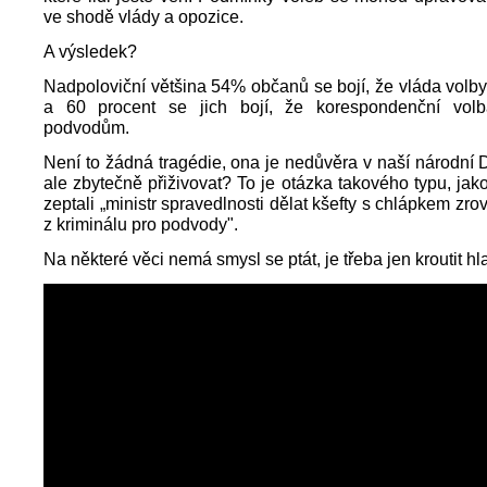
ve shodě vlády a opozice.
A výsledek?
Nadpoloviční většina 54% občanů se bojí, že vláda volb
a 60 procent se jich bojí, že korespondenční vol
podvodům.
Není to žádná tragédie, ona je nedůvěra v naší národní
ale zbytečně přiživovat? To je otázka takového typu, jak
zeptali „ministr spravedlnosti dělat kšefty s chlápkem zr
z kriminálu pro podvody".
Na některé věci nemá smysl se ptát, je třeba jen kroutit hl