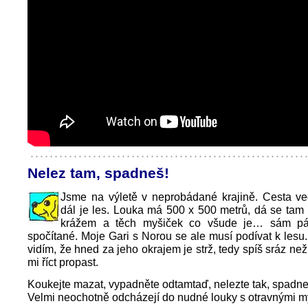
Nelez tam, spadneš!
Jsme na výletě v neprobádané krajině. Cesta ve
dál je les. Louka má 500 x 500 metrů, dá se tam
krážem a těch myšiček co všude je… sám p
spočítané. Moje Gari s Norou se ale musí podívat k lesu.
vidím, že hned za jeho okrajem je strž, tedy spíš sráz než
mi říct propast.
Koukejte mazat, vypadněte odtamtaď, nelezte tak, spadne
Velmi neochotně odcházejí do nudné louky s otravnými m