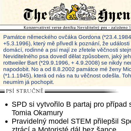
Památce německého ovčáka Gordona (*23.4.1984
+5.3.1996), který mě přivedl k poznání, že události
domácí, rodinné a psí mají ze zřetele věčnosti ste
Neviditelného psa dovedl dělat způsobem, jaký je
rottweiler Bart (*29.9.1996, + 4.9.2008) se nikdy ne
napodobit. No a od 8.8.2002 památce mé ženy Mi
(*1.1.1945), která od nás na tu věčnost odešla. To
neumím já pochopit.
SPD si vytvořilo B partaj pro případ 
Tomia Okamury
Pravidelný model STEM přilepšil Sp
ztrácí a Motoristé dál bez šance