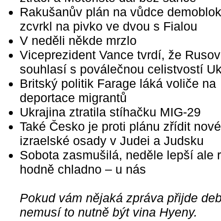
Rakušanův plán na vůdce demoblok
zcvrkl na pivko ve dvou s Fialou
V neděli někde mrzlo
Viceprezident Vance tvrdí, že Ruso
souhlasí s poválečnou celistvostí Uk
Britský politik Farage láká voliče na
deportace migrantů
Ukrajina ztratila stíhačku MIG-29
Také Česko je proti plánu zřídit nové
izraelské osady v Judei a Judsku
Sobota zasmušilá, neděle lepší ale 
hodně chladno – u nás
Pokud vám nějaká zpráva přijde debi
nemusí to nutně být vina Hyeny.