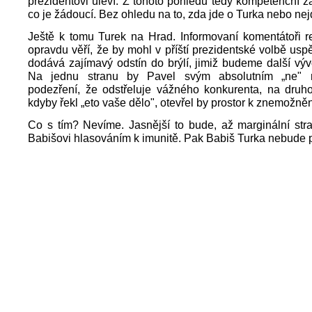
prezidentovi uleví. Z tohoto pohledu tedy kompetenční ža
co je žádoucí. Bez ohledu na to, zda jde o Turka nebo nej
Ještě k tomu Turek na Hrad. Informovaní komentátoři re
opravdu věří, že by mohl v příští prezidentské volbě uspě
dodává zajímavý odstín do brýlí, jimiž budeme další výv
Na jednu stranu by Pavel svým absolutním „ne" 
podezření, že odstřeluje vážného konkurenta, na druho
kdyby řekl „eto vaše dělo", otevřel by prostor k znemožněn
Co s tím? Nevíme. Jasnější to bude, až marginální st
Babišovi hlasováním k imunitě. Pak Babiš Turka nebude p