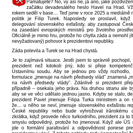
Pamatujete? No, vy asi ne, já ano, jaké pozdvižen
začátku devadesátého heslo Havel na Hrad. Vž
rokem seděl v base… Teď jsme v roce 2025 a mediálně n
politik je Filip Turek. Naposledy se proslavil, kdy
delegování slovenského exfašisty, aby zastupoval Česk
na zasedání evropských ministrů pro životního prostře
Oficiálně je mimo hru, protože ho chytla záda a nemohl jí
nevyžadovaný) pohovor k prezidentovi republiky.
Záda polevila a Turek se na Hrad chystá.
Je to zajímavá situace. Jestli jsem to správně pochopil, 
prezident než kdokoli jiný, kdo si přeje kompeten
Ústavnímu soudu. Aby se jednou pro vždy rozhodlo, z
formulace „jmenuje na návrh předsedy vlád" znamená „m
na návrh předsedy vlády". Zdánlivě si prezident pře
případně – osekala jeho práva. Na druhou stranu ale b
aby se ve věci udělalo jednou jasno. Kdyby se stalo, d
prezident Pavel jmenuje Filipa Turka ministrem a on 
že… u něho se neví, jmenuje slovenského exfašistu re
České republiky nebo bude vyhrožovat íránskému d
zkrátka, když provede něco turkoidního, prezident za to 
smyslu odpovědný, protože ho jmenoval. Když ale ÚS 
jde o formální parafování a odpovědnost ponese pre