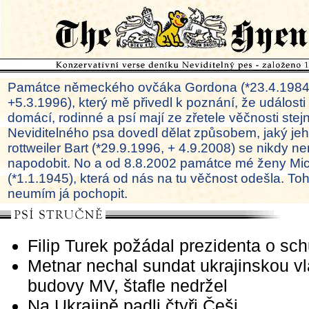
Památce německého ovčáka Gordona (*23.4.1984
+5.3.1996), který mě přivedl k poznání, že události
domácí, rodinné a psí mají ze zřetele věčnosti ste
Neviditelného psa dovedl dělat způsobem, jaký je
rottweiler Bart (*29.9.1996, + 4.9.2008) se nikdy ne
napodobit. No a od 8.8.2002 památce mé ženy Mi
(*1.1.1945), která od nás na tu věčnost odešla. To
neumím já pochopit.
Filip Turek požádal prezidenta o sc
Metnar nechal sundat ukrajinskou vl
budovy MV, štafle nedržel
Na Ukrajině padli čtyři Češi