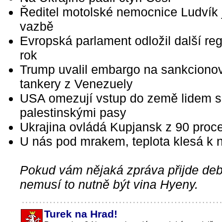
Ředitel motolské nemocnice Ludvík 
vazbě
Evropská parlament odložil další reg
rok
Trump uvalil embargo na sankciono
tankery z Venezuely
USA omezují vstup do země lidem s
palestinskými pasy
Ukrajina ovládá Kupjansk z 90 proc
U nás pod mrakem, teplota klesá k 
Pokud vám nějaká zpráva přijde debi
nemusí to nutně být vina Hyeny.
Turek na Hrad!