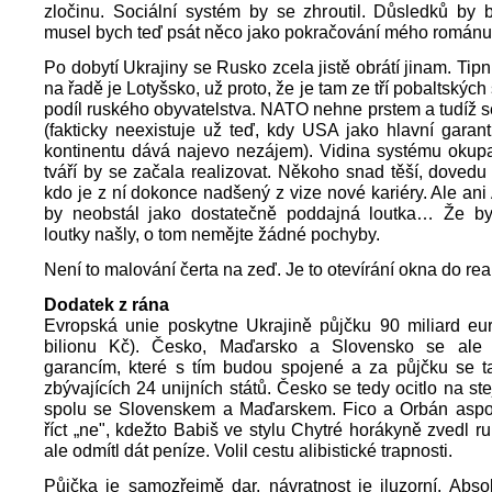
zločinu. Sociální systém by se zhroutil. Důsledků by by
musel bych teď psát něco jako pokračování mého romá
Po dobytí Ukrajiny se Rusko zcela jistě obrátí jinam. Tipn
na řadě je Lotyšsko, už proto, že je tam ze tří pobaltských 
podíl ruského obyvatelstva. NATO nehne prstem a tudíž se
(fakticky neexistuje už teď, kdy USA jako hlavní garan
kontinentu dává najevo nezájem). Vidina systému okupa
tváří by se začala realizovat. Někoho snad těší, dovedu s
kdo je z ní dokonce nadšený z vize nové kariéry. Ale ani
by neobstál jako dostatečně poddajná loutka… Že b
loutky našly, o tom nemějte žádné pochyby.
Není to malování čerta na zeď. Je to otevírání okna do real
Dodatek z rána
Evropská unie poskytne Ukrajině půjčku 90 miliard eur
bilionu Kč). Česko, Maďarsko a Slovensko se ale 
garancím, které s tím budou spojené a za půjčku se ta
zbývajících 24 unijních států. Česko se tedy ocitlo na st
spolu se Slovenskem a Maďarskem. Fico a Orbán aspo
říct „ne", kdežto Babiš ve stylu Chytré horákyně zvedl ru
ale odmítl dát peníze. Volil cestu alibistické trapnosti.
Půjčka je samozřejmě dar, návratnost je iluzorní. Absol