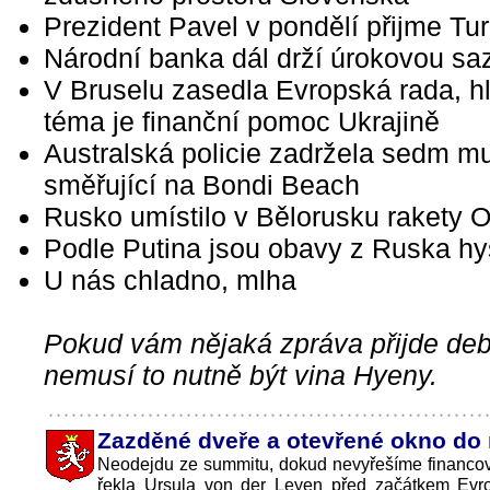
Prezident Pavel v pondělí přijme Tu
Národní banka dál drží úrokovou sa
V Bruselu zasedla Evropská rada, h
téma je finanční pomoc Ukrajině
Australská policie zadržela sedm m
směřující na Bondi Beach
Rusko umístilo v Bělorusku rakety O
Podle Putina jsou obavy z Ruska hy
U nás chladno, mlha
Pokud vám nějaká zpráva přijde debi
nemusí to nutně být vina Hyeny.
Zazděné dveře a otevřené okno do r
Neodejdu ze summitu, dokud nevyřešíme financov
řekla Ursula von der Leyen před začátkem Evr