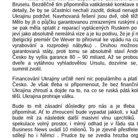
Bruselu. Bezděčně tím připomněla vatikánské konklave 
detaily, že by se účastníci nechali zazdít, dokud nenajd
Ukrajinu podržet. Navrhovaná řešení jsou dvě, obě těžk
Mělo by jít o půjčku garantovanou zmrazenými ruskými a
se pak měla splatit z reparací vyplácených Ruskem po 
jeví jako absolutně nereálná vize a je ku podivu, že je j
(belgický premiér De Wever to přirovnal ke vpádu na c
vyrabování a rozprodeji nábytku) . Druhou možnos
garantovaná státy, proti tomu se absolutně staví Andr
Česko by vyšla garance 80 – 90 miliard. Až se probou
dveře a vytáhnou vyhladovělou Ursulu, dozvíme se,
summit zvolil.
Financování Ukrajiny určitě není nic populárního a platí
Česko. Je však třeba si připomenout, že bez finančn
Ukrajina zhroutí a dojde na to, na co se ruská pátá k
těší. Ukrajina prohraje válku.
Bude to mít zásadní důsledky pro nás a je třeba 
připomínat. Ať to zhroucení bude vypadat jakkoli, v k
bude mít za následek další masivní vlnu uprchlíků.
spekulace volný prostor, i mírný odhad je v řádu sta t
Business News uvádí 10 milionů. To je zjevně přestřelen
sdílejí ho i Němci . Prudce by se zvedla hrozba or