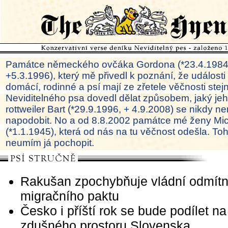
Památce německého ovčáka Gordona (*23.4.1984
+5.3.1996), který mě přivedl k poznání, že události
domácí, rodinné a psí mají ze zřetele věčnosti ste
Neviditelného psa dovedl dělat způsobem, jaký je
rottweiler Bart (*29.9.1996, + 4.9.2008) se nikdy ne
napodobit. No a od 8.8.2002 památce mé ženy Mi
(*1.1.1945), která od nás na tu věčnost odešla. To
neumím já pochopit.
Rakušan zpochybňuje vládní odmítn
migračního paktu
Česko i příští rok se bude podílet n
zdušného prostoru Slovenska