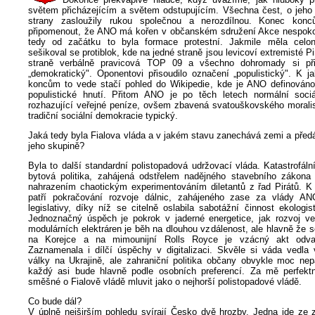
světem přicházejícím a světem odstupujícím. Všechna čest, o jeho
strany zasloužily rukou společnou a nerozdílnou. Konec konc
připomenout, že ANO má kořen v občanském sdružení Akce nespoko
tedy od začátku to byla formace protestní. Jakmile měla celon
sešikoval se protiblok, kde na jedné straně jsou levicoví extremisté P
straně verbálně pravicová TOP 09 a všechno dohromady si přis
„demokratický". Oponentovi přisoudilo označení „populistický". K 
koncům to vede stačí pohled do Wikipedie, kde je ANO definováno
populistické hnutí. Přitom ANO je po těch letech normální soci
rozhazující veřejné peníze, ovšem zbavená svatouškovského moralis
tradiční sociální demokracie typický.
Jaká tedy byla Fialova vláda a v jakém stavu zanechává zemi a předá
jeho skupině?
Byla to další standardní polistopadová udržovací vláda. Katastrofál
bytová politika, zahájená odstřelem nadějného stavebního zákon
nahrazením chaotickým experimentováním diletantů z řad Pirátů. K
patří pokračování rozvoje dálnic, zahájeného zase za vlády A
legislativy, díky níž se citelně oslabila sabotážní činnost ekologis
Jednoznačný úspěch je pokrok v jaderné energetice, jak rozvoj vel
modulárních elektráren je běh na dlouhou vzdálenost, ale hlavně že 
na Korejce a na mimounijní Rolls Royce je vzácný akt odva
Zaznamenala i dílčí úspěchy v digitalizaci. Skvěle si váda vedla 
války na Ukrajině, ale zahraniční politika občany obvykle moc nepá
každý asi bude hlavně podle osobních preferencí. Za mě perfekt
směšné o Fialově vládě mluvit jako o nejhorší polistopadové vládě.
Co bude dál?
V úplně nejširším pohledu svírají Česko dvě hrozby. Jedna jde ze 