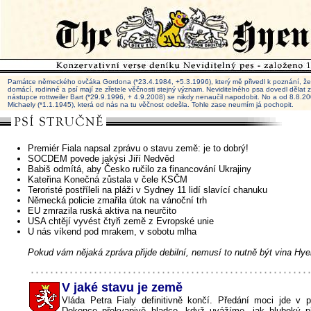
Památce německého ovčáka Gordona (*23.4.1984, +5.3.1996), který mě přivedl k poznání, že 
domácí, rodinné a psí mají ze zřetele věčnosti stejný význam. Neviditelného psa dovedl dělat
nástupce rottweiler Bart (*29.9.1996, + 4.9.2008) se nikdy nenaučil napodobit. No a od 8.8.
Michaely (*1.1.1945), která od nás na tu věčnost odešla. Tohle zase neumím já pochopit.
Premiér Fiala napsal zprávu o stavu země: je to dobrý!
SOCDEM povede jakýsi Jiří Nedvěd
Babiš odmítá, aby Česko ručilo za financování Ukrajiny
Kateřina Konečná zůstala v čele KSČM
Teroristé postříleli na pláži v Sydney 11 lidí slavící chanuku
Německá policie zmařila útok na vánoční trh
EU zmrazila ruská aktiva na neurčito
USA chtějí vyvést čtyři země z Evropské unie
U nás víkend pod mrakem, v sobotu mlha
Pokud vám nějaká zpráva přijde debilní, nemusí to nutně být vina Hye
V jaké stavu je země
Vláda Petra Fialy definitivně končí. Předání moci jde v p
Dokonce překvapivě hladce, když uvážíme, jak hluboký p