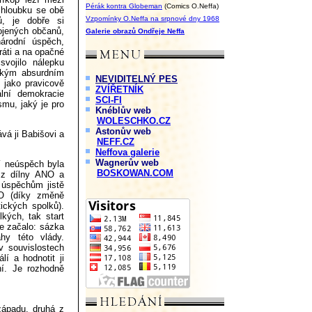
Pérák kontra Globeman
(Comics O.Neffa)
 hloubku se obě
Vzpomínky O.Neffa na srpnové dny 1968
ů, je dobře si
jených občanů,
Galerie obrazů Ondřeje Neffa
árodní úspěch,
iráti a na opačné
vojilo nálepku
jakým absurdním
NEVIDITELNÝ PES
 jako pravicově
ZVÍŘETNÍK
ální demokracie
SCI-FI
mu, jaký je pro
Knéblův web
WOLESCHKO.CZ
Astonův web
vá ji Babišovi a
NEFF.CZ
Neffova galerie
Wagnerův web
ní neúspěch byla
BOSKOWAN.COM
a z dílny ANO a
 úspěchům jistě
NO (díky změně
tických spolků).
kých, tak start
se začalo: sázka
hy této vlády.
v souvislostech
lí a hodnotit ji
ní. Je rozhodně
západu, druhá z