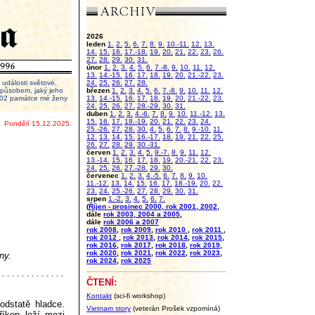
2026
leden
1.
2.
5.
6.
7.
8.
9.
10.-11.
12.
13.
14.
15.
16.
17.-18.
19.
20.
21.
22.
23.
26.
27.
28.
29.
30.
31.
únor
1.
2.
3.
4.
5.
6.
7.-8.
9.
10.
11.
12.
13.
14.-15.
16.
17.
18.
19.
20.
21.-22.
23.
události světové,
24.
25.
26.
27.
28.
 způsobem, jaký jeho
březen
1.
2.
3.
4.
5.
6.
7.-8.
9.
10.
11.
12.
2002 památce mé ženy
13.
14.-15.
16.
17.
18.
19.
20.
21.-22.
23.
24.
25.
26.
27.
28.-29.
30.
31.
duben
1.
2.
3.
4.-6.
7.
8.
9.
10.
11.-12.
13.
15.
16.
17.
18.-19.
20.
21.
22.
23.
24.
Pondělí 15.12.2025.
25.-26.
27.
28.
30.
4.
5.
6.
7.
8.
9.-10.
11.
12.
13.
14.
15.
16.-17.
18.
19.
21.
22.
25.
26.
27.
28.
29.
30.-31.
červen
1.
2.
3.
4.
5.
9.-7.
8.
9.
11.
12.
13.-14.
15.
16.
17.
18.
19.
20.-21.
22.
23.
24.
25.
26.
27.-28.
29.
30.
červenec
1.
2.
3.
4.-5.
6.
7.
8.
9.
10.
11.-12.
13.
14.
15.
16.
17.
18.-19.
20.
22.
23.
24.
25.-26.
27.
28.
29.
30.
31.
srpen
1.-2.
3.
4.
5.
6.
7.
(
Říjen - prosinec 2000, rok 2001, 2002,
dále
rok 2003, 2004 a 2005
,
dále
rok 2006 a 2007
rok 2008
,
rok 2009
,
rok 2010
,
rok 2011
,
rok 2012
,
rok 2013
,
rok 2014
,
rok 2015
,
rok 2016
,
rok 2017
,
rok 2018
,
rok 2019
,
rok 2020
,
rok 2021
,
rok 2022
,
rok 2023
,
ny.
rok 2024
,
rok 2025
ČTENÍ:
Kontakt
(sci-fi workshop)
odstatě hladce.
Vietnam story
(veterán Prošek vzpomíná)
říkop leží mezi