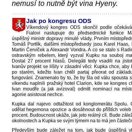
nemusí to nutně být vina Hyeny.
Jak po kongresu ODS
Víkendový kongres ODS skončil podle očekává
Fialovi nastupuje do předsednické funkce M
úspěšný ministr dopravy minulé vlády. Prvním místopřed
Tomáš Portlík, dalšími místopředsedy jsou Karel Haas, 
Martin Červíček a Alexandr Vondra. A co se stalo s Ra
ostravským rebelem, který vyzval Kupku na souboj
ma
Dostal 27 procent hlasů. Delegáti tedy vsadili na jist
Ivanův projekt se lišily v zásadní věci: Kupka chce, aby
po starém, kdežto Ivan chtěl partaj přeorat od základu
fungování. Znamenalo by to, že by šla od válu spousta str
víkendu naplnili pražský hotel Clarion, kde se kongres 
Ivan moudře (a jak avizoval) odmítl nominaci na míst
agonie asistovat nechce.
Kupka dal najevo odtažitost od konglomerátu Spolu
udělat hegemona opozice a dosáhnout do příštích voleb
procent. Budoucnost ukáže, jak jeto reálný cíl. Bude zál
okolnostech a Kupka se svým týmem na to má jen částečný
Především bude záležet na tom, jak bude úspěšná v