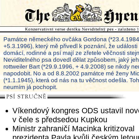
Památce německého ovčáka Gordona (*23.4.1984
+5.3.1996), který mě přivedl k poznání, že události
domácí, rodinné a psí mají ze zřetele věčnosti ste
Neviditelného psa dovedl dělat způsobem, jaký je
rottweiler Bart (*29.9.1996, + 4.9.2008) se nikdy ne
napodobit. No a od 8.8.2002 památce mé ženy Mi
(*1.1.1945), která od nás na tu věčnost odešla. To
neumím já pochopit.
Víkendový kongres ODS ustavil nov
v čele s předsedou Kupkou
Ministr zahraničí Macinka kritizoval
prezidenta Pavla kvůli českým leto