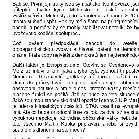
Babiše. První její kroky jsou sympatické. Kontroverze js
přílepků, hysterických Motoristů a ruské agen
vystřízlivěnými Motoristy a do karantény zahnanou SPD
mohla slušně uspět. Pak by měla šanci na přinejmenším 
období a poměry by se mohly stabilizovat natolik, že 
uvažovat o koaliční spolupráci.
Což ovšem předpokládá zahodit do veteše
propagandistickou výbavu a hlavně „patent na demokrac
oháněl Fiala coby největší z demokratů ten nejdemokratov
Další faktor je Evropská unie. Otevírá se Overtonovo 
Merz už mluví o tom, jaká chyba byla vypnout tři posle
Německu. Rozmanité „odklady účinnosti" svědčí o
klimaticko-průmyslový komplex uvědomuje obludno
dosavadní politiky a hraje o čas, protože každý měsíc
placené funkci se počítá. Jak se bude za této situace
Jaké zaujmou stanovisko další opoziční strany? U Pirátů j
je úderka klimatických zběsilců. STAN vsadil na evrops
linii. Ale co bude ortodoxní linie za rok, za dva, až se situ
vypuknou nepokoje, až vidina občanské války nebude s
toto všechno Martin Kupka připraven, anebo si zvykl s
spatném s dlaněmi na stehnech?