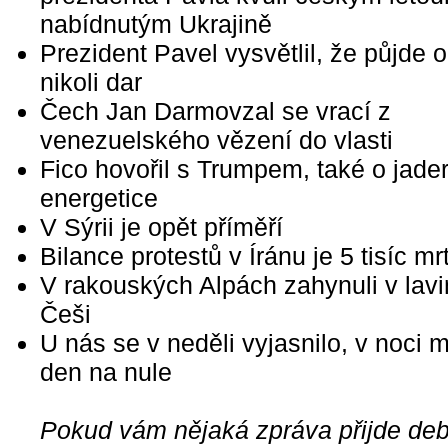
nabídnutým Ukrajině
Prezident Pavel vysvětlil, že půjde 
nikoli dar
Čech Jan Darmovzal se vrací z
venezuelského vězení do vlasti
Fico hovořil s Trumpem, také o jade
energetice
V Sýrii je opět příměří
Bilance protestů v Íránu je 5 tisíc m
V rakouských Alpách zahynuli v lavin
Češi
U nás se v neděli vyjasnilo, v noci 
den na nule
Pokud vám nějaká zpráva přijde debi