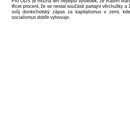
Pro ODS je možná ten nejlepší výsledek, že Radim Ivan
třicet procent, že se nestal součástí partajní věrchušky a
svůj donkichotský zápas za kapitalismus v zemi, kde 
socialismus dobře vyhovuje.