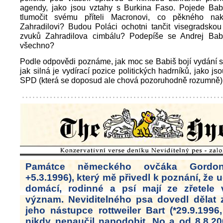
agendy, jako jsou vztahy s Burkina Faso. Pojede Bab
tlumočit svému příteli Macronovi, co pěkného nak
Zahradilovi? Budou Poláci ochotni tančit visegradskou
zvuků Zahradilova cimbálu? Podepíše se Andrej Bab
všechno?
Podle odpovědi poznáme, jak moc se Babiš bojí vydání 
jak silná je vydírací pozice politických hadrníků, jako js
SPD (která se doposud ale chová pozoruhodně rozumně)
Památce německého ovčáka Gordona 
+5.3.1996), který mě přivedl k poznání, že u
domácí, rodinné a psí mají ze zřetele 
význam. Neviditelného psa dovedl dělat
jeho nástupce rottweiler Bart (*29.9.1996
nikdy nenaučil napodobit. No a od 8.8.