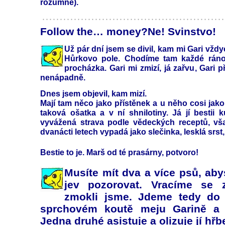
rozumně).
Follow the… money?Ne! Svinstvo!
Už pár dní jsem se divil, kam mi Gari vžd
Hůrkovo pole. Chodíme tam každé ráno, 
procházka. Gari mi zmizí, já zařvu, Gari p
nenápadně.
Dnes jsem objevil, kam mizí.
Mají tam něco jako přístěnek a u něho cosi ja
taková ošatka a v ní shnilotiny. Já jí bestii k
vyvážená strava podle vědeckých receptů, vš
dvanácti letech vypadá jako slečinka, lesklá srst
Bestie to je. Marš od té prasárny, potvoro!
Musíte mít dva a více psů, aby
jev pozorovat. Vracíme se 
zmokli jsme. Jdeme tedy do
sprchovém koutě meju Garině a 
Jedna druhé asistuje a olizuje jí hřbe