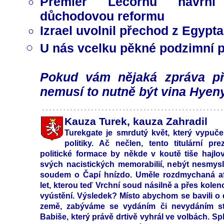
Premiér Lecornu navrhl 
důchodovou reformu
Izrael uvolnil přechod z Egypt
U nás vcelku pěkné podzimní 
Pokud vám nějaká zpráva při
nemusí to nutně být vina Hyeny
Kauza Turek, kauza Zahradil
Turekgate je smrdutý květ, který vypučel
politiky. Ač nečlen, tento titulární pre
politické formace by někde v koutě tiše hajlov
svých nacistických memorabilií, nebýt nesmy
soudem o Čapí hnízdo. Uměle rozdmychaná af
let, kterou teď Vrchní soud násilně a přes kole
vyústění. Výsledek? Místo abychom se bavili o
země, zabýváme se vydáním či nevydáním st
Babiše, který právě drtivě vyhrál ve volbách. S