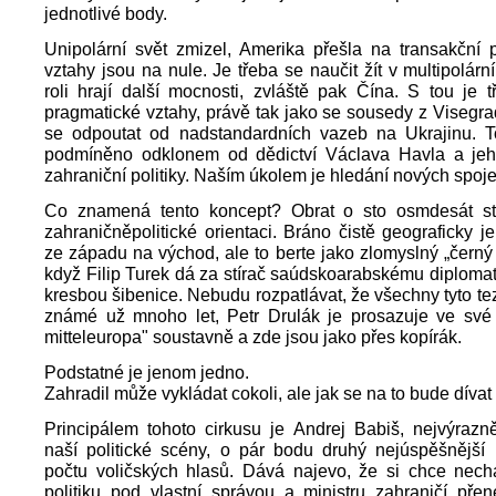
jednotlivé body.
Unipolární svět zmizel, Amerika přešla na transakční p
vztahy jsou na nule. Je třeba se naučit žít v multipolárn
roli hrají další mocnosti, zvláště pak Čína. S tou je 
pragmatické vztahy, právě tak jako se sousedy z Visegr
se odpoutat od nadstandardních vazeb na Ukrajinu. T
podmíněno odklonem od dědictví Václava Havla a je
zahraniční politiky. Naším úkolem je hledání nových spoj
Co znamená tento koncept? Obrat o sto osmdesát s
zahraničněpolitické orientaci. Bráno čistě geograficky je
ze západu na východ, ale to berte jako zlomyslný „černý
když Filip Turek dá za stírač saúdskoarabskému diplomat
kresbou šibenice. Nebudu rozpatlávat, že všechny tyto te
známé už mnoho let, Petr Drulák je prosazuje ve své v
mitteleuropa" soustavně a zde jsou jako přes kopírák.
Podstatné je jenom jedno.
Zahradil může vykládat cokoli, ale jak se na to bude dívat
Principálem tohoto cirkusu je Andrej Babiš, nejvýrazn
naší politické scény, o pár bodu druhý nejúspěšnější 
počtu voličských hlasů. Dává najevo, že si chce necha
politiku pod vlastní správou a ministru zahraničí pře