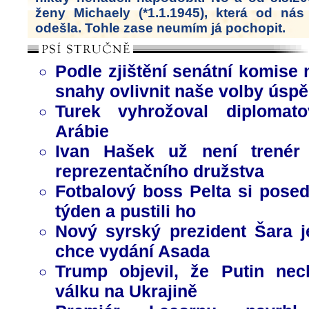
ženy Michaely (*1.1.1945), která od ná
odešla. Tohle zase neumím já pochopit.
Podle zjištění senátní komise 
snahy ovlivnit naše volby úsp
Turek vyhrožoval diplomat
Arábie
Ivan Hašek už není trenér 
reprezentačního družstva
Fotbalový boss Pelta si posed
týden a pustili ho
Nový syrský prezident Šara 
chce vydání Asada
Trump objevil, že Putin nec
válku na Ukrajině