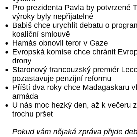
Pro prezidenta Pavla by potvrzené 
výroky byly nepřijatelné
Babiš chce urychlit debatu o progra
koaliční smlouvě
Hamás obnovil teror v Gaze
Evropská komise chce chránit Evro
drony
Staronový francouzský premiér Lec
pozastavuje penzijní reformu
Příští dva roky chce Madagaskaru v
armáda
U nás moc hezký den, až k večeru 
trochu pršet
Pokud vám nějaká zpráva přijde debi