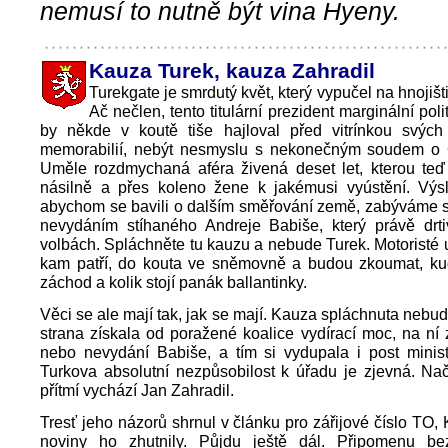
nemusí to nutně být vina Hyeny.
Kauza Turek, kauza Zahradil
Turekgate je smrdutý květ, který vypučel na hnojišti 
Ač nečlen, tento titulární prezident marginální pol
by někde v koutě tiše hajloval před vitrínkou svých 
memorabilií, nebýt nesmyslu s nekonečným soudem o 
Uměle rozdmychaná aféra živená deset let, kterou teď
násilně a přes koleno žene k jakémusi vyústění. Výs
abychom se bavili o dalším směřování země, zabýváme s
nevydáním stíhaného Andreje Babiše, který právě drti
volbách. Spláchněte tu kauzu a nebude Turek. Motoristé
kam patří, do kouta ve sněmovně a budou zkoumat, ku
záchod a kolik stojí panák ballantinky.
Věci se ale mají tak, jak se mají. Kauza spláchnuta nebud
strana získala od poražené koalice vydírací moc, na ní 
nebo nevydání Babiše, a tím si vydupala i post minist
Turkova absolutní nezpůsobilost k úřadu je zjevná. Nač
přítmí vychází Jan Zahradil.
Tresť jeho názorů shrnul v článku pro zářijové číslo TO, 
noviny ho zhutnily. Půjdu ještě dál. Připomenu b