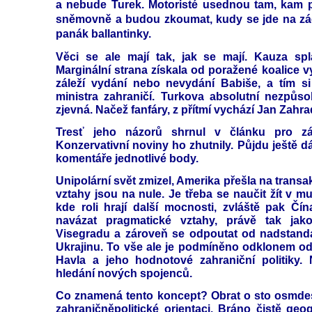
a nebude Turek. Motoristé usednou tam, kam p
sněmovně a budou zkoumat, kudy se jde na zác
panák ballantinky.
Věci se ale mají tak, jak se mají. Kauza sp
Marginální strana získala od poražené koalice v
záleží vydání nebo nevydání Babiše, a tím si
ministra zahraničí. Turkova absolutní nezpůso
zjevná. Načež fanfáry, z přítmí vychází Jan Zahrad
Tresť jeho názorů shrnul v článku pro zář
Konzervativní noviny ho zhutnily. Půjdu ještě d
komentáře jednotlivé body.
Unipolární svět zmizel, Amerika přešla na transak
vztahy jsou na nule. Je třeba se naučit žít v mu
kde roli hrají další mocnosti, zvláště pak Čín
navázat pragmatické vztahy, právě tak ja
Visegradu a zároveň se odpoutat od nadstand
Ukrajinu. To vše ale je podmíněno odklonem od
Havla a jeho hodnotové zahraniční politiky.
hledání nových spojenců.
Co znamená tento koncept? Obrat o sto osmdes
zahraničněpolitické orientaci. Bráno čistě geog