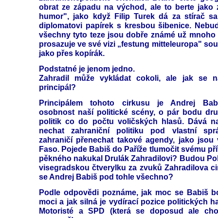
obrat ze západu na východ, ale to berte jako
humor", jako když Filip Turek dá za stírač 
diplomatovi papírek s kresbou šibenice. Nebud
všechny tyto teze jsou dobře známé už mnoho le
prosazuje ve své vizi „festung mitteleuropa" so
jako přes kopírák.
Podstatné je jenom jedno.
Zahradil může vykládat cokoli, ale jak se 
principál?
Principálem tohoto cirkusu je Andrej Babi
osobnost naší politické scény, o pár bodu dr
politik co do počtu voličských hlasů. Dává n
nechat zahraniční politiku pod vlastní sp
zahraničí přenechat takové agendy, jako jsou
Faso. Pojede Babiš do Paříže tlumočit svému pří
pěkného nakukal Drulák Zahradilovi? Budou Polá
visegradskou čtverylku za zvuků Zahradilova 
se Andrej Babiš pod tohle všechno?
Podle odpovědi poznáme, jak moc se Babiš bo
moci a jak silná je vydírací pozice politických h
Motoristé a SPD (která se doposud ale ch