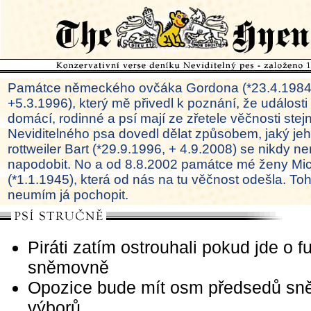
Památce německého ovčáka Gordona (*23.4.1984
+5.3.1996), který mě přivedl k poznání, že události
domácí, rodinné a psí mají ze zřetele věčnosti ste
Neviditelného psa dovedl dělat způsobem, jaký je
rottweiler Bart (*29.9.1996, + 4.9.2008) se nikdy ne
napodobit. No a od 8.8.2002 památce mé ženy Mi
(*1.1.1945), která od nás na tu věčnost odešla. To
neumím já pochopit.
Piráti zatím ostrouhali pokud jde o 
sněmovně
Opozice bude mít osm předsedů sn
výborů