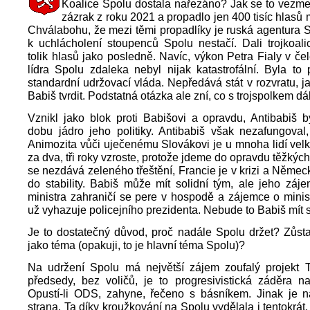
Koalice Spolu dostala nařezáno? Jak se to vezm
zázrak z roku 2021 a propadlo jen 400 tisíc hlasů 
Chválabohu, že mezi těmi propadlíky je ruská agentura Sta
k uchlácholení stoupenců Spolu nestačí. Dali trojkoali
tolik hlasů jako posledně. Navíc, výkon Petra Fialy v čel
lídra Spolu zdaleka nebyl nijak katastrofální. Byla to
standardní udržovací vláda. Nepředává stát v rozvratu, ja
Babiš tvrdit. Podstatná otázka ale zní, co s trojspolkem dá
Vznikl jako blok proti Babišovi a opravdu, Antibabiš 
dobu jádro jeho politiky. Antibabiš však nezafungoval
Animozita vůči uječenému Slovákovi je u mnoha lidí vel
za dva, tři roky vzroste, protože jdeme do opravdu těžkýc
se nezdává zeleného třeštění, Francie je v krizi a Něme
do stability. Babiš může mít solidní tým, ale jeho záj
ministra zahraničí se pere v hospodě a zájemce o minist
už vyhazuje policejního prezidenta. Nebude to Babiš mít s
Je to dostatečný důvod, proč nadále Spolu držet? Zůst
jako téma (opakuji, to je hlavní téma Spolu)?
Na udržení Spolu má největší zájem zoufalý projekt
předsedy, bez voličů, je to progresivistická záděra n
Opustí-li ODS, zahyne, řečeno s básníkem. Jinak je n
strana. Ta díky kroužkování na Spolu vydělala i tentokrát