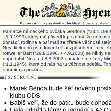
Památce německého ovčáka Gordona (*23.4.1984
+5.3.1996), který mě přivedl k poznání, že události
domácí, rodinné a psí mají ze zřetele věčnosti ste
Neviditelného psa dovedl dělat způsobem, jaký je
rottweiler Bart (*29.9.1996, + 4.9.2008) se nikdy ne
napodobit. No a od 8.8.2002 památce mé ženy Mi
(*1.1.1945), která od nás na tu věčnost odešla. To
neumím já pochopit.
Marek Benda bude šéf nového posl
klubu ODS
Babiš věří, že do pátku bude dohoda
Fiala odmítlo fámy o jednání s ANO o