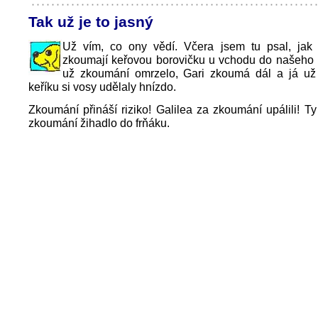
Tak už je to jasný
Už vím, co ony vědí. Včera jsem tu psal, jak
zkoumají keřovou borovičku u vchodu do našeho 
už zkoumání omrzelo, Gari zkoumá dál a já už 
keříku si vosy udělaly hnízdo.
Zkoumání přináší riziko! Galilea za zkoumání upálili! T
zkoumání žihadlo do frňáku.