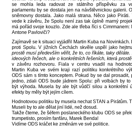
se mohla leda radovat ze státního příspěvku za v
parlamentu by se dostala jen na návštěvnickou galerii.
sněmovny dostala. Jako malá strana. Něco jako Piráti.
vede k závěru, že Spolu není zas tak úplně marný projek
má pořád svoje kouzlo. Zde ale třeba říci s Cimrmanem: 
Antone Pavloviči?
Zajímavě se k situaci vyjádřil Martin Kuba na Novinkách. 
proti Spolu. V jižních Čechách skvěle uspěl jako hejt
prostě musí především věřit, že to, co říkáte, taky děláte.
ideových řečech, ale o konkrétních řešeních, která prostě
v závěru rozhovoru. Fiala v centru vsadil na hodnotov
Martin Kuba ve svém kraji razí politiku konkrétního v
ODS sám s tímto konceptem. Pokud by se dal prosadit, 
jedno, zdali ODS bude jádrem Spolu: při volbách by to
být výhoda. Musela by ale být vůdčí silou a konkrétní 
efekty by měly být jejím cílem.
Hodnotovou politiku by musela nechat STAN a Pirátům. Ti 
Museli by to ale dělat jiní lidé, než dosud.
Takže čteme, že šéfem poslaneckého klubu ODS se překv
trumpetisto, prosím fanfáru, Marek Benda!
Vidíme ODS kráčet ke změnám ve své politice.