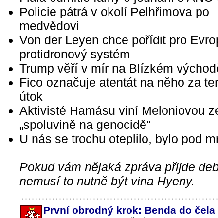
Policie pátrá v okolí Pelhřimova po
medvědovi
Von der Leyen chce pořídit pro Evro
protidronový systém
Trump věří v mír na Blízkém východ
Fico označuje atentát na něho za ter
útok
Aktivisté Hamásu viní Meloniovou z
„spoluvině na genocidě"
U nás se trochu oteplilo, bylo pod 
Pokud vám nějaká zpráva přijde debi
nemusí to nutně být vina Hyeny.
První obrodný krok: Benda do čela