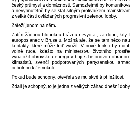
český průmysl a domácnosti. Samozřejmě by komunikoval
a nevyhnutelně by se stal silným protivníkem mainstrea
z velké části ovládaných progresivní zelenou lobby.
Záleží jenom na něm.
Zatím žádnou hlubokou brázdu nevyoral, za dobu, kdy f
europoslanec v Bruselu. Možná ale, že se tam něco nau
kontakty, které může teď využít. V nové funkci by moh
volné ruce, kdežto na ministerstvu životního prostř
vynaložit obrovskou energii v boji s betonovou obrano
klimatistů, zvenčí podporovaných partyzánskou armá
ochotnou k čemukoli.
Pokud bude schopný, otevřela se mu skvělá příležitost.
Zdali je schopný, to je jedna z velkých záhad dnešní doby