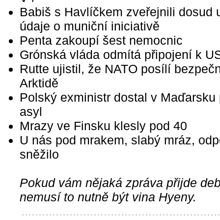
Babiš s Havlíčkem zveřejnili dosud 
údaje o muniční iniciativě
Penta zakoupí šest nemocnic
Grónská vláda odmítá připojení k U
Rutte ujistil, že NATO posílí bezpeč
Arktidě
Polský exministr dostal v Maďarsku p
asyl
Mrazy ve Finsku klesly pod 40
U nás pod mrakem, slabý mráz, odp
sněžilo
Pokud vám nějaká zpráva přijde debi
nemusí to nutně být vina Hyeny.