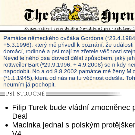
Památce německého ovčáka Gordona (*23.4.1984
+5.3.1996), který mě přivedl k poznání, že události
domácí, rodinné a psí mají ze zřetele věčnosti ste
Neviditelného psa dovedl dělat způsobem, jaký je
rottweiler Bart (*29.9.1996, + 4.9.2008) se nikdy ne
napodobit. No a od 8.8.2002 památce mé ženy Mi
(*1.1.1945), která od nás na tu věčnost odešla. To
neumím já pochopit.
Filip Turek bude vládní zmocněnec 
Deal
Macinka jednal s polským protějške
V4