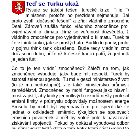
Teď se Turku ukaž
Rýsuje se jakési řešení turecké krize: Filip 
ministrem, protože ho prezident nejmenuje. Ba
proto zvolí „dočasné řešení" a zřídí vládního zmocněn
Deal. Zároveň zrušila funkci vládního zmocněnce pro
vyjednávání o klimatu, čímž se veřejnost dozvěděla,
vládního zmocněnce pro vyjednávání o klimatu. Turek t
čele think tanku, jak se proslýchalo. Budilo to podiv, prot
v pojmu think tank obsaženo. Bude tedy vládním z
dočasnou dobu, přičemž k české tradici patří, že jednot
je jeden furt.
Co to je ten vládní zmocněnec? Záleží na tom, jak
zmocněnec vybuduje, jaký bude mít respekt. Turek b
starosti zelenou agendu. Tu má v gesci ministerstvo život
(to je mu nedostupné), ale také ministerstvo průmysl
zemědělství. Zmocněnec by mohl fungovat jako hlavní s
musí zajistit, aby kroky jednotlivých rezortů nešly proti s
emisní limity v průmyslu odpovídaly možnostem energet
Bruselu by mohl být vyjednavačem pro specifické če
jednat o odkladech směrnic, týkajících se spalovac
emisních povolenek a měl by volné pole k navazován
získávání spojenců. Pokud by dokázal vybudovat odbor
by připravovat tvrdá data o tom, kolik která část Green D