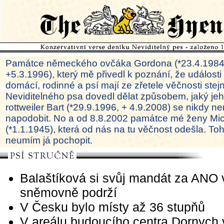
Památce německého ovčáka Gordona (*23.4.1984
+5.3.1996), který mě přivedl k poznání, že události
domácí, rodinné a psí mají ze zřetele věčnosti ste
Neviditelného psa dovedl dělat způsobem, jaký je
rottweiler Bart (*29.9.1996, + 4.9.2008) se nikdy ne
napodobit. No a od 8.8.2002 památce mé ženy Mi
(*1.1.1945), která od nás na tu věčnost odešla. To
neumím já pochopit.
Balaštíková si svůj mandát za ANO 
sněmovně podrží
V Česku bylo místy až 36 stupňů
V areálu budoucího centra Dornych 