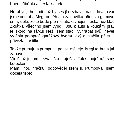
hned přiběhla a nesla klacek.
Ne abys jí ho hodil, už by ses jí nezbavil, následovalo v
jsme odolal a Megí odběhla a za chvilku přinesla gumové
si myslela, že to bude pro mě atraktivnější hračka než kla
Zkrátka, všechno jsem vyřídil. Jdu k autu a koukám, pra
je skoro na ráfku! Než jsem stačil vyhrabat svůj heve
vytáhla poloprofi garážový hydraulický a stačila přijet 
přivezla hustilku.
Takže pumuju a pumpuju, pot ze mě leje. Megi to brala j
zábavu.
Vidíš, už jenom nežvaníš a hraješ si! Tak si pojď hrát 
kolečkem!
Mám jinou hračku, odpověděl jsem jí. Pumpoval jsem
docela teplo...