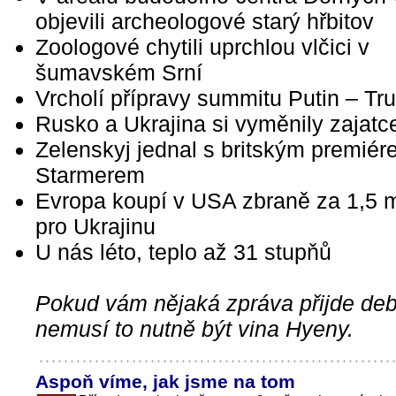
objevili archeologové starý hřbitov
Zoologové chytili uprchlou vlčici v
šumavském Srní
Vrcholí přípravy summitu Putin – T
Rusko a Ukrajina si vyměnily zajatc
Zelenskyj jednal s britským premié
Starmerem
Evropa koupí v USA zbraně za 1,5 m
pro Ukrajinu
U nás léto, teplo až 31 stupňů
Pokud vám nějaká zpráva přijde debi
nemusí to nutně být vina Hyeny.
Aspoň víme, jak jsme na tom