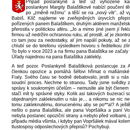
Případ poslankyně a teď už vyhozené kan
poslankyni Margity Balaštíkové nabízí poučení tě
po „změně režimu" a těší se na „nový vítr", až v
Babiš. Klíč najdeme ve zveřejněných úryvcích přepi
pořízených panem Balaštíkem, druhým aktérem manželské
přerostla v politickou aféru. „Jo a mimo jiné jsem jí řek
firmou už nedržím ochrannou ruku, ať prostě, ať je zkontro
co tam jsou za nedostatky, ať jim napálí pokuty, až se z 
chlubí se do telefonu výsledkem hovoru s ředitelkou zlí
To bylo v roce 2023 a na firmu pana Balaštíka se začaly v
Úřady najednou na pana Balaštíka zaklekly.
A teď pozor. Poslankyně Balaštíková poslancuje za 
členkou opozice a pomáhá šéfovi hřímat o mafiánské
Fialy. Svého času se hodně debatovalo, jestli si u nás
soudní proces. Nechme to stranou. Tady jsme svědky zn
správy k soukromým účelům – nemusíte ale být členem v
stačí mít ty správné styky. Kolik asi takových buzerací s
objednaným zakleknutím u nás je… a nikomu se nic ne
tomu zakleknutému, donucenému aby se po**al? A ještě 
nešlo o pana Balaštíka, ale pana Vopršálka a paní Vo
nebyla poslanec opoziční strany a nebylo před volbami, je
případu média všimla, i kdyby pan Vopršálek mával kole
tlustospisy odposlechových přepisů? Pochybuji.