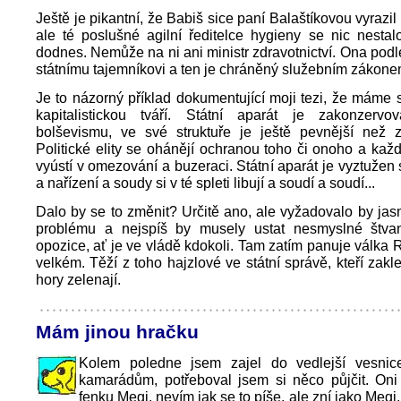
Ještě je pikantní, že Babiš sice paní Balaštíkovou vyrazil
ale té poslušné agilní ředitelce hygieny se nic nesta
dodnes. Nemůže na ni ani ministr zdravotnictví. Ona pod
státnímu tajemníkovi a ten je chráněný služebním zákone
Je to názorný příklad dokumentující moji tezi, že máme 
kapitalistickou tváří. Státní aparát je zakonzer
bolševismu, ve své struktuře je ještě pevnější než z
Politické elity se ohánějí ochranou toho či onoho a kaž
vyústí v omezování a buzeraci. Státní aparát je vyztužen 
a nařízení a soudy si v té spleti libují a soudí a soudí...
Dalo by se to změnit? Určitě ano, ale vyžadovalo by jas
problému a nejspíš by musely ustat nesmyslné štva
opozice, ať je ve vládě kdokoli. Tam zatím panuje válka
velkém. Těží z toho hajzlové ve státní správě, kteří zakl
hory zelenají.
Mám jinou hračku
Kolem poledne jsem zajel do vedlejší vesnic
kamarádům, potřeboval jsem si něco půjčit. Oni
fenku Megi, nevím jak se to píše, ale zní jako Megi