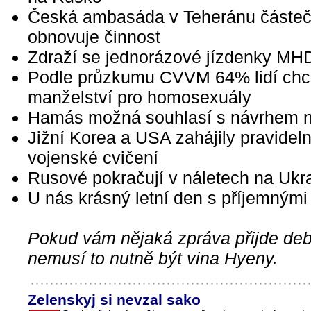
Česká ambasáda v Teheránu částe
obnovuje činnost
Zdraží se jednorázové jízdenky MH
Podle průzkumu CVVM 64% lidí ch
manželství pro homosexuály
Hamás možná souhlasí s návrhem n
Jižní Korea a USA zahájily pravidel
vojenské cvičení
Rusové pokračují v náletech na Ukra
U nás krásný letní den s příjemnými
Pokud vám nějaká zpráva přijde debi
nemusí to nutně být vina Hyeny.
Zelenskyj si nevzal sako