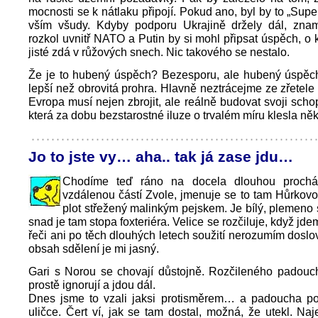
mocnosti se k nátlaku připojí. Pokud ano, byl by to „Sup
vším všudy. Kdyby podporu Ukrajině držely dál, zna
rozkol uvnitř NATO a Putin by si mohl připsat úspěch, o
jisté zdá v růžových snech. Nic takového se nestalo.
Že je to hubený úspěch? Bezesporu, ale hubený úspě
lepší než obrovitá prohra. Hlavně neztrácejme ze zřetele 
Evropa musí nejen zbrojit, ale reálně budovat svoji scho
která za dobu bezstarostné iluze o trvalém míru klesla ně
Jo to jste vy… aha.. tak já zase jdu…
Chodíme teď ráno na docela dlouhou prochá
vzdálenou částí Zvole, jmenuje se to tam Hůrkovo
plot střežený malinkým pejskem. Je bílý, plemeno s
snad je tam stopa foxteriéra. Velice se rozčiluje, když jd
řeči ani po těch dlouhých letech soužití nerozumím dosl
obsah sdělení je mi jasný.
Gari s Norou se chovají důstojně. Rozčileného padouc
prostě ignorují a jdou dál.
Dnes jsme to vzali jaksi protisměrem… a padoucha pot
uličce. Čert ví, jak se tam dostal, možná, že utekl. Naj