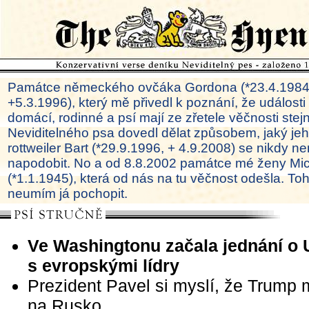
Památce německého ovčáka Gordona (*23.4.1984
+5.3.1996), který mě přivedl k poznání, že události
domácí, rodinné a psí mají ze zřetele věčnosti ste
Neviditelného psa dovedl dělat způsobem, jaký je
rottweiler Bart (*29.9.1996, + 4.9.2008) se nikdy ne
napodobit. No a od 8.8.2002 památce mé ženy Mi
(*1.1.1945), která od nás na tu věčnost odešla. To
neumím já pochopit.
Ve Washingtonu začala jednání o 
s evropskými lídry
Prezident Pavel si myslí, že Trump m
na Rusko