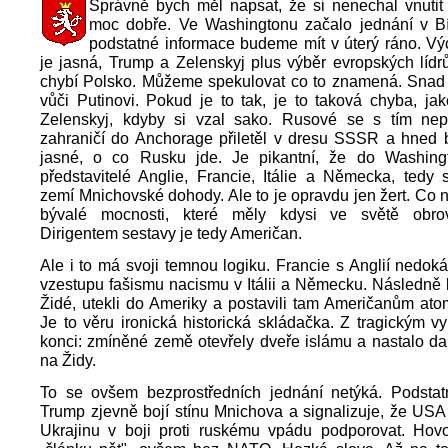
Správně bych měl napsat, že si nenechal vnutit
moc dobře. Ve Washingtonu začalo jednání v 
podstatné informace budeme mít v úterý ráno. Vý
je jasná, Trump a Zelenskyj plus výběr evropských lídr
chybí Polsko. Můžeme spekulovat co to znamená. Snad v
vůči Putinovi. Pokud je to tak, je to taková chyba, ja
Zelenskyj, kdyby si vzal sako. Rusové se s tím nepár
zahraničí do Anchorage přiletěl v dresu SSSR a hned 
jasné, o co Rusku jde. Je pikantní, že do Washingto
představitelé Anglie, Francie, Itálie a Německa, tedy 
zemí Mnichovské dohody. Ale to je opravdu jen žert. Co na
bývalé mocnosti, které měly kdysi ve světě obro
Dirigentem sestavy je tedy Američan.
Ale i to má svoji temnou logiku. Francie s Anglií nedoká
vzestupu fašismu nacismu v Itálii a Německu. Následně 
Židé, utekli do Ameriky a postavili tam Američanům at
Je to věru ironická historická skládačka. Z tragickým v
konci: zmíněné země otevřely dveře islámu a nastalo da
na Židy.
To se ovšem bezprostředních jednání netýká. Podstat
Trump zjevně bojí stínu Mnichova a signalizuje, že US
Ukrajinu v boji proti ruskému vpádu podporovat. Hov