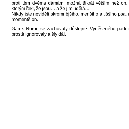
proti těm dvěma dámám, možná třikrát větším než on
kterým řekl, že jsou… a že jim udělá…
Nikdy jste neviděli skromnějšího, menšího a tiššího psa, 
momentě on.
Gari s Norou se zachovaly důstojně. Vyděšeného padou
prostě ignorovaly a šly dál.