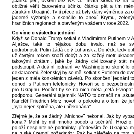
„článku pět", ovšem bez NATO. Hezká slova. Až na to
obtížné věřit čarovnému účinku článku pět a tím mé
zárukám Ukrajině. Ty jí přece už byly dány výměnou za 
jaderné výzbroje a skončilo to anexí Krymu, zelen
hraničních regionech a otevřeným vpádem v roce 2022.
Co víme o výsledku jednání
Když se Donald Trump setkal s Vladimírem Putinem v 
Aljašce, také to nějakou dobu trvalo, než se sv
podrobnosti: Putin žádá celý Luhansk a Doněck, tedy obla
už čtvrtým rokem snaží dobýt a za každý metr ukraden
takovými ztrátami, jaké by žádný civilizovaný stát n
podstoupit. Aktuální jednání ve Washingtonu skončilo o
deklaracemi. Zelenskyj by se měl setkat s Putinem do dvou
jeden z mála konkrétních závěrů. Po skončení jednání 
dohodl s Putinem telefonicky. Hovoří se o bezpečnostn
pro Ukrajinu. Podílet by se na nich měla „celá Evropa
podporou. Generální tajemník NATO to označil na „skut
Kancléř Friedrich Merz hovoří o pokroku a o tom, že j
„byla nejen splněna, ale i překonána".
Zřejmé je, že se žádný „Mnichov" nekonal. Jak by vypa
konal? Mohl by mít mnoho podob a scénářů. Hrozilo,
položí nesplnitelné podmínky, především že Ukrajina mu
na ruské územní požadavky. Pak by záleželo na tom, 