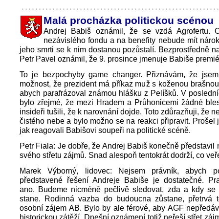
Malá procházka politickou scénou
Andrej Babiš oznámil, že se vzdá Agrofertu. 
nezávislého fondu a na benefity nebude mít nárok
jeho smrti se k nim dostanou pozůstalí. Bezprostředně na
Petr Pavel oznámil, že 9. prosince jmenuje Babiše premi
To je bezpochyby game changer. Přiznávám, že jsem
možnost, že prezident má příkaz muž s koženou brašnou 
abych parafrázoval známou hlášku z Pelíšků. V posledn
bylo zřejmé, že mezi Hradem a Průhonicemi žádné blesk
insideři tušili, že k narovnání dojde. Toto zdůrazňuji, že n
čistého nebe a bylo možno se na reakci připravit. Prošel 
jak reagovali Babišovi soupeři na politické scéně.
Petr Fiala: Je dobře, že Andrej Babiš konečně představil 
svého střetu zájmů. Snad alespoň tentokrát dodrží, co veřej
Marek Výborný, lidovec: Nejsem právník, abych po
představené řešení Andreje Babiše je dostatečné. P
ano. Budeme nicméně pečlivě sledovat, zda a kdy se 
stane. Rodinná vazba do budoucna zůstane, přetrvá 
osobní zájem AB. Bylo by ale férové, aby AGF nepředáv
historickou zátěží. Dnešní oznámení totiž neřeší střet záj