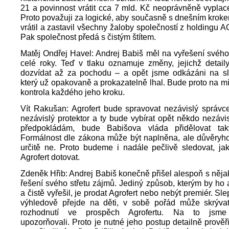
21 a povinnost vrátit cca 7 mld. Kč neoprávněně vyplac
Proto považuji za logické, aby současně s dnešním kroke
vrátil a zastavil všechny žaloby společností z holdingu A
Pak společnost předá s čistým štítem.
Matěj Ondřej Havel: Andrej Babiš měl na vyřešení svého
celé roky. Teď v tlaku oznamuje změny, jejichž detai
dozvídat až za pochodu – a opět jsme odkázáni na sl
který už opakovaně a prokazatelně lhal. Bude proto na m
kontrola každého jeho kroku.
Vít Rakušan: Agrofert bude spravovat nezávislý správce
nezávislý protektor a ty bude vybírat opět někdo nezávis
předpokládám, bude Babišova vláda přidělovat tak
Formálnost dle zákona může být naplněna, ale důvěryh
určitě ne. Proto budeme i nadále pečlivě sledovat, ja
Agrofert dotovat.
Zdeněk Hřib: Andrej Babiš konečně přišel alespoň s ně
řešení svého střetu zájmů. Jediný způsob, kterým by ho 
a čistě vyřešil, je prodat Agrofert nebo nebýt premiér. Sle
výhledově přejde na děti, v sobě pořád může skrývat
rozhodnutí ve prospěch Agrofertu. Na to jsme
upozorňovali. Proto je nutné jeho postup detailně prověř