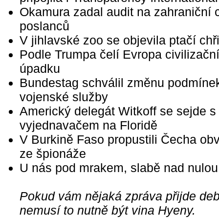
Okamura zadal audit na zahraniční 
poslanců
V jihlavské zoo se objevila ptačí chř
Podle Trumpa čelí Evropa civilizač
úpadku
Bundestag schválil změnu podmíne
vojenské služby
Americký delegát Witkoff se sejde 
vyjednavačem na Floridě
V Burkině Faso propustili Čecha ob
ze špionáže
U nás pod mrakem, slabě nad nulou
Pokud vám nějaká zpráva přijde debi
nemusí to nutně být vina Hyeny.