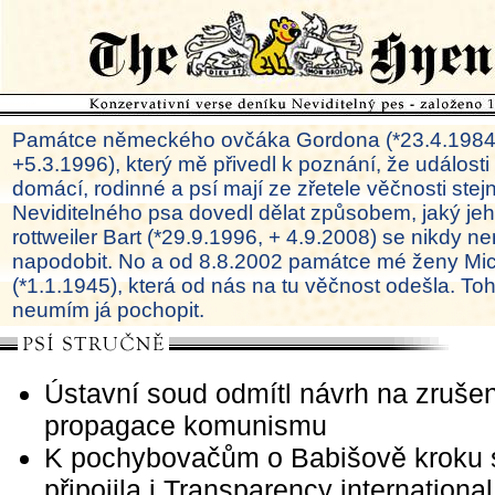
Památce německého ovčáka Gordona (*23.4.1984
+5.3.1996), který mě přivedl k poznání, že události
domácí, rodinné a psí mají ze zřetele věčnosti ste
Neviditelného psa dovedl dělat způsobem, jaký je
rottweiler Bart (*29.9.1996, + 4.9.2008) se nikdy ne
napodobit. No a od 8.8.2002 památce mé ženy Mi
(*1.1.1945), která od nás na tu věčnost odešla. To
neumím já pochopit.
Ústavní soud odmítl návrh na zruše
propagace komunismu
K pochybovačům o Babišově kroku 
připojila i Transparency international