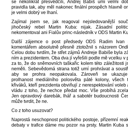
se několikrát přesvědčili, Andrej Babiš umí velmi do
pravidla tak, aby měl nakonec finální prospěch hlavně o
je velmi dobrý ve lhaní.
Zajímal jsem se, jak reagoval nejsledovanější souča
jihočeský rebel Martin Kuba: nijak. Zásadní politi
nekomentoval ani Fialův princ-následník v ODS Martin K
Další zájemce o post předsedy ODS Radim Ivan 
komentářem absolutně přesně ztotožnil s názorem Ondř
Celou dobu tvrdím, že střet zájmů Andreje Babiše byla zá
ním a prezidentem. Oba dva jí vyřešili podle mě vcelku 
za to, že do sněmovních taškařic kolem této záležitosti 
neměli. Sebevědomá strana totiž umí prohrávat a soustř
aby se prohra neopakovala. Zároveň se ukazuj
prolhanost mediálního polosvěta páté kolony, všech 
křiváků, kteří prezidenta obviňují z nerespektování voleb
vládu z toho, že nechce předat moc. Vše probíhá zcela
Jen opravdový darebák, lhář a sabotér budoucnosti Čes
může tvrdit, že ne.
Co z toho usuzovat?
Naprostá neschopnost politického postoje, přízemní rea
debaty v trafice dáme mu pozor na prsty. Martin Kuba 