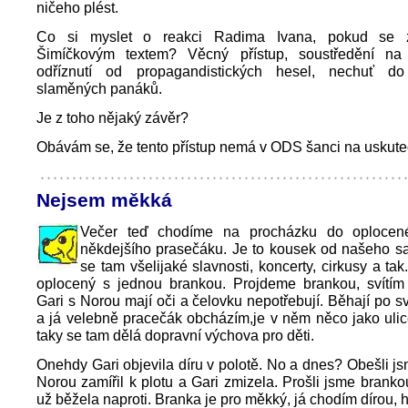
ničeho plést.
Co si myslet o reakci Radima Ivana, pokud se z
Šimíčkovým textem? Věcný přístup, soustředění na
odříznutí od propagandistických hesel, nechuť do
slaměných panáků.
Je z toho nějaký závěr?
Obávám se, že tento přístup nemá v ODS šanci na uskute
Nejsem měkká
Večer teď chodíme na procházku do oplocené
někdejšího prasečáku. Je to kousek od našeho sat
se tam všelijaké slavnosti, koncerty, cirkusy a ta
oplocený s jednou brankou. Projdeme brankou, svítím 
Gari s Norou mají oči a čelovku nepotřebují. Běhají po 
a já velebně pracečák obcházím,je v něm něco jako ulic
taky se tam dělá dopravní výchova pro děti.
Onehdy Gari objevila díru v polotě. No a dnes? Obešli jsm
Norou zamířil k plotu a Gari zmizela. Prošli jsme brank
už běžela naproti. Branka je pro měkký, já chodím dírou, h