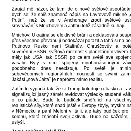
Zaujal mě názor, že tam jde o nové světové uspořádání
bych se, že spíš znamená nápis na Lavrovově mikině „c
Putin", než že se v Anchorage zrodí světové usp
srovnávání s Mnichovem a Jaltou totiž zásadně kulhají.
Mnichov: Ukrajina se efektivně brání a deklasovala soupe
přes všechno převahu ji nedokázal porazit a tahá si na p
Putinovo Rusko není Stalinův, Chruščovův a pot
suverénní SSSR, světová mocnost s planetárním vlivem.
měly jak USA, tak SSSR po celém světě své spojen
vasaly. Byly s nimi spojeny mnohonásobnými závis
podobného dnes neexistuje. Po světě je minim
sebevědomých regionálních mocností se svými zájm
Jakási „nová Jalta" je naprosto mimo realitu.
Zatím to vypadá tak, že si Trump koleduje o fiasko a La
signalizující jasný záměr revidovat výsledky studené vál
o co půjde. Bude to budíček směřující na všechny
realistické síly, které snad ještě v Evropy zbyly, myslím
v Německu a paní Meloni v Itálii, ale taky budíček pro
kolonu, která znásobí svoji aktivitu. Bude na každém,
uslyší.