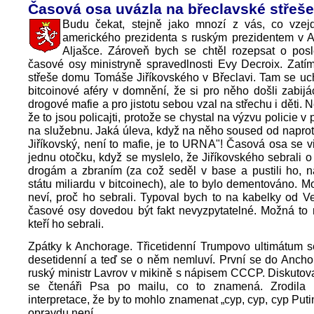
Časová osa uvázla na břeclavské střeše
Budu čekat, stejně jako mnozí z vás, co vzej
amerického prezidenta s ruským prezidentem v 
Aljašce. Zároveň bych se chtěl rozepsat o posl
časové osy ministryně spravedlnosti Evy Decroix. Zatí
střeše domu Tomáše Jiříkovského v Břeclavi. Tam se uc
bitcoinové aféry v domnění, že si pro něho došli zabijác
drogové mafie a pro jistotu sebou vzal na střechu i děti.
že to jsou policajti, protože se chystal na výzvu policie v 
na služebnu. Jaká úleva, když na něho soused od naproti
Jiříkovský, není to mafie, je to URNA"! Časová osa se v
jednu otočku, když se myslelo, že Jiříkovského sebrali o 
drogám a zbraním (za což seděl v base a pustili ho, n
státu miliardu v bitcoinech), ale to bylo dementováno. 
neví, proč ho sebrali. Typoval bych to na kabelky od Ve
časové osy dovedou být fakt nevyzpytatelné. Možná to n
kteří ho sebrali.
Zpátky k Anchorage. Třicetidenní Trumpovo ultimátum s
desetidenní a teď se o něm nemluví. První se do Ancho
ruský ministr Lavrov v mikině s nápisem CCCP. Diskutov
se čtenáři Psa po mailu, co to znamená. Zrodila 
interpretace, že by to mohlo znamenat „cyp, cyp, cyp Putin"
opravdu není.