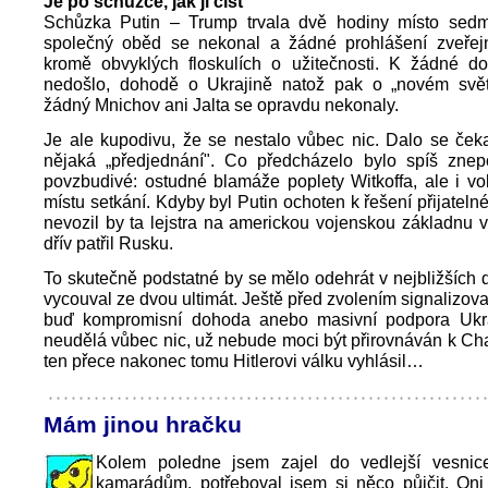
Je po schůzce, jak ji číst
Schůzka Putin – Trump trvala dvě hodiny místo sedm
společný oběd se nekonal a žádné prohlášení zveřej
kromě obvyklých floskulích o užitečnosti. K žádné d
nedošlo, dohodě o Ukrajině natož pak o „novém svě
žádný Mnichov ani Jalta se opravdu nekonaly.
Je ale kupodivu, že se nestalo vůbec nic. Dalo se čekat
nějaká „předjednání". Co předcházelo bylo spíš znepo
povzbudivé: ostudné blamáže poplety Witkoffa, ale i vo
místu setkání. Kdyby byl Putin ochoten k řešení přijateln
nevozil by ta lejstra na americkou vojenskou základnu ve
dřív patřil Rusku.
To skutečně podstatné by se mělo odehrát v nejbližších
vycouval ze dvou ultimát. Ještě před zvolením signalizova
buď kompromisní dohoda anebo masivní podpora Ukr
neudělá vůbec nic, už nebude moci být přirovnáván k Ch
ten přece nakonec tomu Hitlerovi válku vyhlásil…
Mám jinou hračku
Kolem poledne jsem zajel do vedlejší vesnic
kamarádům, potřeboval jsem si něco půjčit. Oni