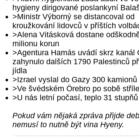
hygieny dirigované poslankyní Bala
>Ministr Výborný se distancoval od
kroužkování lidovců v příštích volbá
>Alena Vitásková dostane odškodně
milionu korun
>Agentura Hamás uvádí skrz kanál
zahynulo dalších 1790 Palestinců při
jídla
>Izrael vyslal do Gazy 300 kamionů
>Ve švédském Örebro po sobě stříl
>U nás letní počasí, teplo 31 stupňů
Pokud vám nějaká zpráva přijde debi
nemusí to nutně být vina Hyeny.