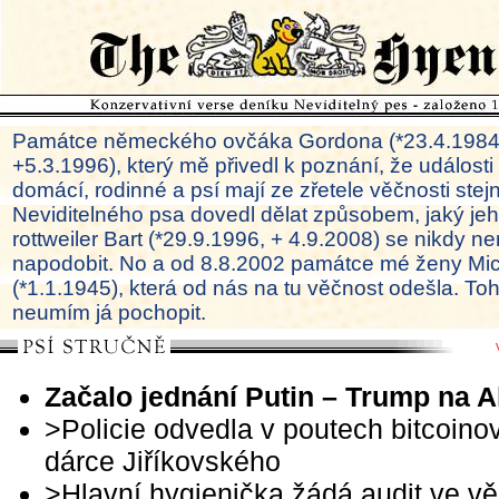
Památce německého ovčáka Gordona (*23.4.1984
+5.3.1996), který mě přivedl k poznání, že události
domácí, rodinné a psí mají ze zřetele věčnosti ste
Neviditelného psa dovedl dělat způsobem, jaký je
rottweiler Bart (*29.9.1996, + 4.9.2008) se nikdy ne
napodobit. No a od 8.8.2002 památce mé ženy Mi
(*1.1.1945), která od nás na tu věčnost odešla. To
neumím já pochopit.
Začalo jednání Putin – Trump na A
>Policie odvedla v poutech bitcoino
dárce Jiříkovského
>Hlavní hygienička žádá audit ve vě