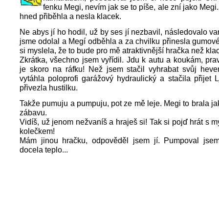
fenku Megi, nevím jak se to píše, ale zní jako Megi
hned přiběhla a nesla klacek.
Ne abys jí ho hodil, už by ses jí nezbavil, následovalo v
jsme odolal a Megí odběhla a za chvilku přinesla gumové
si myslela, že to bude pro mě atraktivnější hračka než kla
Zkrátka, všechno jsem vyřídil. Jdu k autu a koukám, pra
je skoro na ráfku! Než jsem stačil vyhrabat svůj heve
vytáhla poloprofi garážový hydraulický a stačila přijet 
přivezla hustilku.
Takže pumuju a pumpuju, pot ze mě leje. Megi to brala j
zábavu.
Vidíš, už jenom nežvaníš a hraješ si! Tak si pojď hrát 
kolečkem!
Mám jinou hračku, odpověděl jsem jí. Pumpoval jsem
docela teplo...