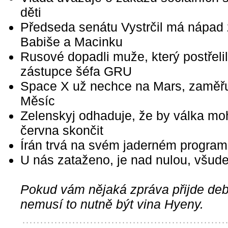
děti
Předseda senátu Vystrčil má nápad 
Babiše a Macinku
Rusové dopadli muže, který postřelil
zástupce šéfa GRU
Space X už nechce na Mars, zaměřu
Měsíc
Zelenskyj odhaduje, že by válka mo
června skončit
Írán trvá na svém jaderném progra
U nás zataženo, je nad nulou, všude
Pokud vám nějaká zpráva přijde debi
nemusí to nutně být vina Hyeny.