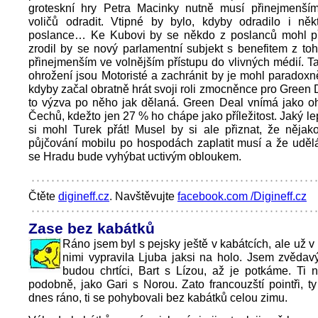
groteskní hry Petra Macinky nutně musí přinejmenším
voličů odradit. Vtipné by bylo, kdyby odradilo i něk
poslance… Ke Kubovi by se někdo z poslanců mohl při
zrodil by se nový parlamentní subjekt s benefitem z to
přinejmenším ve volnějším přístupu do vlivných médií. T
ohrožení jsou Motoristé a zachránit by je mohl paradoxně
kdyby začal obratně hrát svoji roli zmocněnce pro Green D
to výzva po něho jak dělaná. Green Deal vnímá jako o
Čechů, kdežto jen 27 % ho chápe jako příležitost. Jaký le
si mohl Turek přát! Musel by si ale přiznat, že nějak
půjčování mobilu po hospodách zaplatit musí a že udělá
se Hradu bude vyhýbat uctivým obloukem.
Čtěte
digineff.cz
. Navštěvujte
facebook.com /Digineff.cz
Zase bez kabátků
Ráno jsem byl s pejsky ještě v kabátcích, ale už v
nimi vypravila Ljuba jaksi na holo. Jsem zvědav
budou chrtíci, Bart s Lízou, až je potkáme. Ti n
podobně, jako Gari s Norou. Zato francouzští pointři, ty
dnes ráno, ti se pohybovali bez kabátků celou zimu.