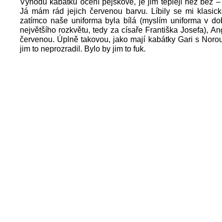
Výhodu kabátků ocení pejskové, je jim tepleji než bez –
Já mám rád jejich červenou barvu. Líbily se mi klasic
zatímco naše uniforma byla bílá (myslím uniforma v d
největšího rozkvětu, tedy za císaře Františka Josefa), Ang
červenou. Úplně takovou, jako mají kabátky Gari s Noro
jim to neprozradil. Bylo by jim to fuk.