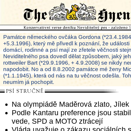
Památce německého ovčáka Gordona (*23.4.1984
+5.3.1996), který mě přivedl k poznání, že události
domácí, rodinné a psí mají ze zřetele věčnosti ste
Neviditelného psa dovedl dělat způsobem, jaký je
rottweiler Bart (*29.9.1996, + 4.9.2008) se nikdy ne
napodobit. No a od 8.8.2002 památce mé ženy Mi
(*1.1.1945), která od nás na tu věčnost odešla. To
neumím já pochopit.
Na olympiádě Maděrová zlato, Jílek 
Podle Kantaru preference jsou stabi
vede, SPD a MOTO ztrácejí
Vláda uvažuje o zákazu sociálních sí