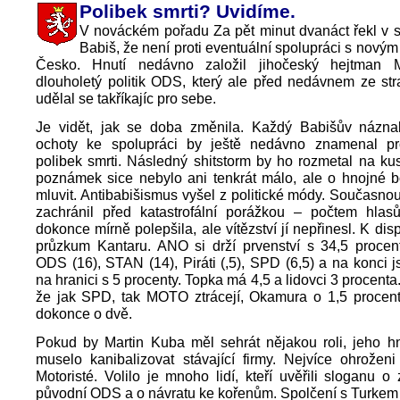
Polibek smrti? Uvidíme.
V nováckém pořadu Za pět minut dvanáct řekl v 
Babiš, že není proti eventuální spolupráci s nový
Česko. Hnutí nedávno založil jihočeský hejtman M
dlouholetý politik ODS, který ale před nedávnem ze st
udělal se takříkajíc pro sebe.
Je vidět, jak se doba změnila. Každý Babišův náznak
ochoty ke spolupráci by ještě nedávno znamenal p
polibek smrti. Následný shitstorm by ho rozmetal na kus
poznámek sice nebylo ani tenkrát málo, ale o hnojné b
mluvit. Antibabišismus vyšel z politické módy. Současnou
zachránil před katastrofální porážkou – počtem hlas
dokonce mírně polepšila, ale vítězství jí nepřinesl. K dis
průzkum Kantaru. ANO si drží prvenství s 34,5 procent
ODS (16), STAN (14), Piráti (,5), SPD (6,5) a na konci j
na hranici s 5 procenty. Topka má 4,5 a lidovci 3 procenta
že jak SPD, tak MOTO ztrácejí, Okamura o 1,5 procen
dokonce o dvě.
Pokud by Martin Kuba měl sehrát nějakou roli, jeho hn
muselo kanibalizovat stávající firmy. Nejvíce ohrožen
Motoristé. Volilo je mnoho lidí, kteří uvěřili sloganu o
původní ODS a o návratu ke kořenům. Spolčení s Turkem 