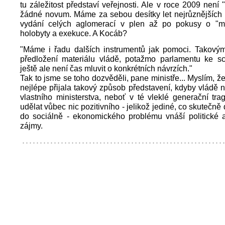
tu záležitost představí veřejnosti. Ale v roce 2009 není "
žádné novum. Máme za sebou desítky let nejrůznějších 
vydání celých aglomerací v plen až po pokusy o "ma
holobyty a exekuce. A Kocáb?
"Máme i řadu dalších instrumentů jak pomoci. Takovým
předložení materiálu vládě, potažmo parlamentu ke sc
ještě ale není čas mluvit o konkrétních návrzích."
Tak to jsme se toho dozvěděli, pane ministře... Myslím, ž
nejlépe přijala takový způsob představení, kdyby vládě n
vlastního ministerstva, neboť v té vleklé generační tr
udělat vůbec nic pozitivního - jelikož jediné, co skutečně d
do sociálně - ekonomického problému vnáší politické a
zájmy.