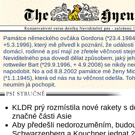
Památce německého ovčáka Gordona (*23.4.1984
+5.3.1996), který mě přivedl k poznání, že události
domácí, rodinné a psí mají ze zřetele věčnosti ste
Neviditelného psa dovedl dělat způsobem, jaký je
rottweiler Bart (*29.9.1996, + 4.9.2008) se nikdy ne
napodobit. No a od 8.8.2002 památce mé ženy Mi
(*1.1.1945), která od nás na tu věčnost odešla. To
neumím já pochopit.
KLDR prý rozmístila nové rakety s 
značné části Asie
Aby předešli nedorozuměním, budo
Schwarzenberg a Kouchner jednat 2