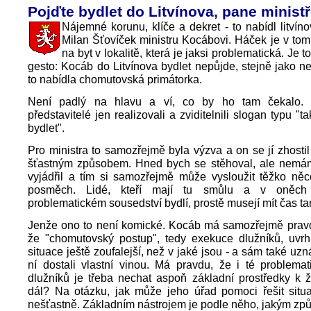
Pojďte bydlet do Litvínova, pane minist
Nájemné korunu, klíče a dekret - to nabídl litvíno
Milan Šťovíček ministru Kocábovi. Háček je v tom,
na byt v lokalitě, která je jaksi problematická. Je
gesto: Kocáb do Litvínova bydlet nepůjde, stejně jako n
to nabídla chomutovská primátorka.
Není padlý na hlavu a ví, co by ho tam čekalo. 
představitelé jen realizovali a zviditelnili slogan typu "
bydlet".
Pro ministra to samozřejmě byla výzva a on se jí zhosti
šťastným způsobem. Hned bych se stěhoval, ale nemám
vyjádřil a tím si samozřejmě může vysloužit těžko něc
posměch. Lidé, kteří mají tu smůlu a v oněch
problematickém sousedství bydlí, prostě musejí mít čas ta
Jenže ono to není komické. Kocáb má samozřejmě pravdu
že "chomutovský postup", tedy exekuce dlužníků, uvrhn
situace ještě zoufalejší, než v jaké jsou - a sám také uz
ní dostali vlastní vinou. Má pravdu, že i té problema
dlužníků je třeba nechat aspoň základní prostředky k ž
dál? Na otázku, jak může jeho úřad pomoci řešit situa
nešťastně. Základním nástrojem je podle něho, jakým z