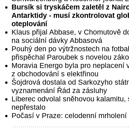
Bursík si tryskáčem zaletěl z Nair
Antarktidy - musí zkontrolovat glo
oteplování
Klaus přijal Abbase, v Chomutově do
na sociální dávky Abbasová
Pouhý den po výtržnostech na fotba
přispěchal Paroubek s novelou zák
Moravia Energo byla pro neplacení 
z obchodování s elektřinou
Šojdrová dostala od Sarkozyho stát
vyznamenání Řád za zásluhy
Liberec odvolal sněhovou kalamitu, 
nepřestalo
Počasí v Praze: celodenní mrholení