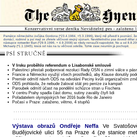
Památce německého ovčáka Gordona (*23.4.1984, +5.3.1996), který mě přivedl k poznání, že 
domácí, rodinné a psí mají ze zřetele věčnosti stejný význam. Neviditelného psa dovedl dělat
nástupce rottweiler Bart (*29.9.1996, + 4.9.2008) se nikdy nenaučil napodobit. No a od 8.8.
Michaely (*1.1.1945), která od nás na tu věčnost odešla. Tohle zase neumím já pochopit.
V Irsku proběhlo referendum o Lisabonské smlouvě
Palestinci přestali podporovat rezoluci Rady OSN o zimní válce v p
Francie a Německo využijí všech prostředků, aby Klause donutily pod
Premiér odmítl návrh ODS na odvolání Peciny kvůli organizačním z
ODS prohlásila, že nebude žalovat stát pro peníze za kampaň
Paroubek odmítl účast na pondělní schůzce stran u Fischera
V centru Prahy spadla část domu, sutiny zavalily čtyři lidi
Pořadatelem olympijských her 2016 bude Rio de Janeiro
Počasí v Praze: zataženo, větrno, 4 stupňů
Výstava obrazů Ondřeje Neffa
Ve Svatošově
Budějovické ulici 55 na Praze 4 (ze stanice me