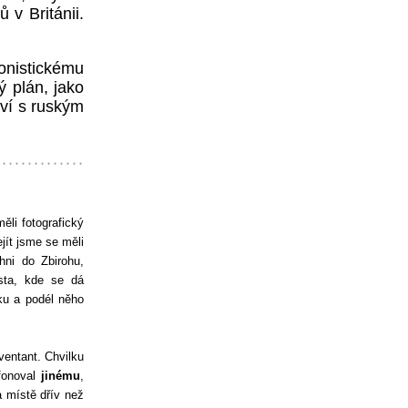
 v Británii.
nistickému
ý plán, jako
ví s ruským
ěli fotografický
ejít jsme se měli
hni do Zbirohu,
sta, kde se dá
ku a podél něho
ventant. Chvilku
efonoval
jinému
,
a místě dřív než