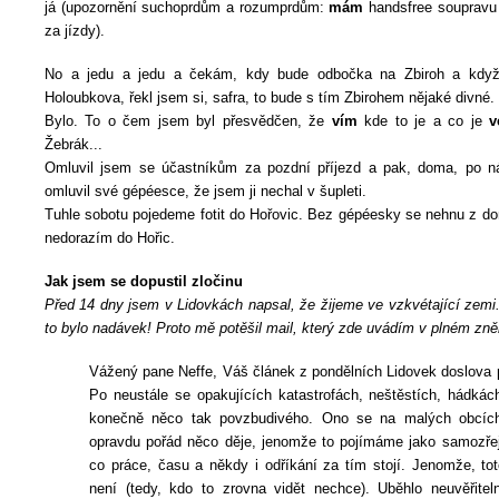
já (upozornění suchoprdům a rozumprdům:
mám
handsfree soupravu 
za jízdy).
No a jedu a jedu a čekám, kdy bude odbočka na Zbiroh a když
Holoubkova, řekl jsem si, safra, to bude s tím Zbirohem nějaké divné.
Bylo. To o čem jsem byl přesvědčen, že
vím
kde to je a co je
v
Žebrák...
Omluvil jsem se účastníkům za pozdní příjezd a pak, doma, po n
omluvil své gépéesce, že jsem ji nechal v šupleti.
Tuhle sobotu pojedeme fotit do Hořovic. Bez gépéesky se nehnu z d
nedorazím do Hořic.
Jak jsem se dopustil zločinu
Před 14 dny jsem v Lidovkách napsal, že žijeme ve vzkvétající zemi
to bylo nadávek! Proto mě potěšil mail, který zde uvádím v plném zně
Vážený pane Neffe, Váš článek z pondělních Lidovek doslova p
Po neustále se opakujících katastrofách, neštěstích, hádkách
konečně něco tak povzbudivého. Ono se na malých obcíc
opravdu pořád něco děje, jenomže to pojímáme jako samozřej
co práce, času a někdy i odříkání za tím stojí. Jenomže, tot
není (tedy, kdo to zrovna vidět nechce). Uběhlo neuvěřitel