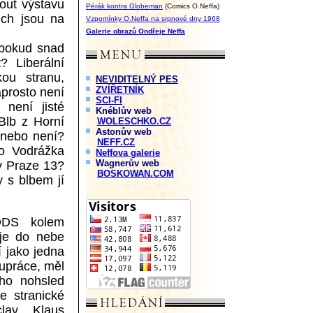
out výstavu
Pérák kontra Globeman
(Comics O.Neffa)
ich jsou na
Vzpomínky O.Neffa na srpnové dny 1968
Galerie obrazů Ondřeje Neffa
 pokud snad
? Liberální
kou stranu,
NEVIDITELNÝ PES
ZVÍŘETNÍK
aprosto není
SCI-FI
není jisté
Knéblův web
Blb z Horní
WOLESCHKO.CZ
Astonův web
 nebo není?
NEFF.CZ
to Vodrážka
Neffova galerie
Wagnerův web
 v Praze 13?
BOSKOWAN.COM
y s blbem jí
 ODS kolem
 je do nebe
í jako jedna
lupráce, měl
eho nohsled
e stranické
clav Klaus