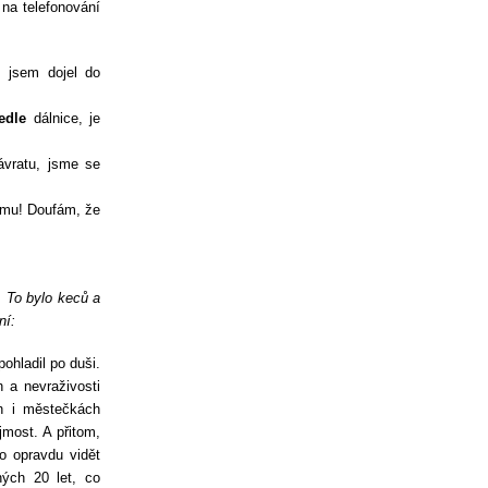
na telefonování
 jsem dojel do
edle
dálnice, je
ávratu, jsme se
omu! Doufám, že
. To bylo keců a
ní:
ohladil po duši.
 a nevraživosti
h i městečkách
most. A přitom,
o opravdu vidět
ných 20 let, co