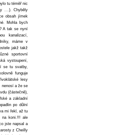
ylo tu téměř nic
 ....). Chyběly
ece obsah jímek
ené. Mohla bych
? A tak se nyní
u kanalizací,
odníky, máme v
stele jakž takž
ůzné sportovní
ská vystoupení,
í se tu svatby,
kolovně funguje
řivoklátské lesy
s nenosí a že se
vdu (částečně),
řské a základní
padlin po důlní
a mi řekl, až tu
na koni.!!! ale
co jste napsal a
arosty z Cheilly