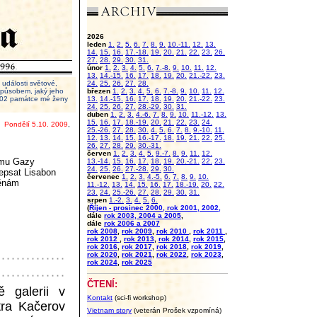
2026
leden
1.
2.
5.
6.
7.
8.
9.
10.-11.
12.
13.
14.
15.
16.
17.-18.
19.
20.
21.
22.
23.
26.
27.
28.
29.
30.
31.
únor
1.
2.
3.
4.
5.
6.
7.-8.
9.
10.
11.
12.
13.
14.-15.
16.
17.
18.
19.
20.
21.-22.
23.
události světové,
24.
25.
26.
27.
28.
 způsobem, jaký jeho
březen
1.
2.
3.
4.
5.
6.
7.-8.
9.
10.
11.
12.
2002 památce mé ženy
13.
14.-15.
16.
17.
18.
19.
20.
21.-22.
23.
24.
25.
26.
27.
28.-29.
30.
31.
duben
1.
2.
3.
4.-6.
7.
8.
9.
10.
11.-12.
13.
15.
16.
17.
18.-19.
20.
21.
22.
23.
24.
Pondělí 5.10. 2009
,
25.-26.
27.
28.
30.
4.
5.
6.
7.
8.
9.-10.
11.
12.
13.
14.
15.
16.-17.
18.
19.
21.
22.
25.
26.
27.
28.
29.
30.-31.
červen
1.
2.
3.
4.
5.
9.-7.
8.
9.
11.
12.
ásmu Gazy
13.-14.
15.
16.
17.
18.
19.
20.-21.
22.
23.
24.
25.
26.
27.-28.
29.
30.
epsat Lisabon
červenec
1.
2.
3.
4.-5.
6.
7.
8.
9.
10.
měnám
11.-12.
13.
14.
15.
16.
17.
18.-19.
20.
22.
23.
24.
25.-26.
27.
28.
29.
30.
31.
srpen
1.-2.
3.
4.
5.
6.
(
Říjen - prosinec 2000, rok 2001, 2002,
dále
rok 2003, 2004 a 2005
,
dále
rok 2006 a 2007
rok 2008
,
rok 2009
,
rok 2010
,
rok 2011
,
rok 2012
,
rok 2013
,
rok 2014
,
rok 2015
,
rok 2016
,
rok 2017
,
rok 2018
,
rok 2019
,
rok 2020
,
rok 2021
,
rok 2022
,
rok 2023
,
rok 2024
,
rok 2025
ČTENÍ:
 galerii v
Kontakt
(sci-fi workshop)
tra Kačerov
Vietnam story
(veterán Prošek vzpomíná)