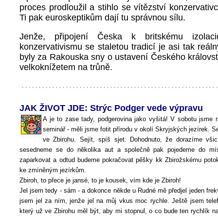
proces prodloužil a stihlo se vítězství konzervativců
Ti pak euroskeptikům dají tu správnou sílu.
Jenže, připojení Česka k britskému izolacio
konzervativismu se staletou tradicí je asi tak reáln
byly za Rakouska sny o ustavení Českého královst
velkoknížetem na trůně.
JAK ŽIVOT JDE: Strýc Podger vede výpravu
A je to zase tady, podgerovina jako vyšitá! V sobotu jsme m
seminář - měli jsme fotit přírodu v okolí Skryjských jezírek. S
ve Zbirohu. Sejít, spíš sjet. Dohodnuto, že dorazíme všic
sesedneme se do několika aut a společně pak pojedeme do mí
zaparkovat a odtud budeme pokračovat pěšky kk Zbirožskému poto
ke zmíněným jezírkům.
Zbiroh, to přece je jansé, to je kousek, vím kde je Zbiroh!
Jel jsem tedy - sám - a dokonce někde u Rudné mě předjel jeden frek
jsem jel za ním, jenže jel na můj vkus moc rychle. Ještě jsem tel
který už ve Zbirohu měl být, aby mi stopnul, o co bude ten rychlík n