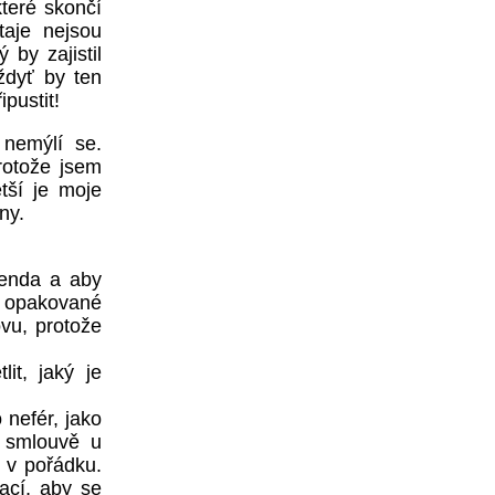
které skončí
taje nejsou
by zajistil
ždyť by ten
ipustit!
 nemýlí se.
rotože jsem
tší je moje
ny.
renda a aby
 opakované
ovu, protože
lit, jaký je
 nefér, jako
 smlouvě u
 v pořádku.
ací, aby se