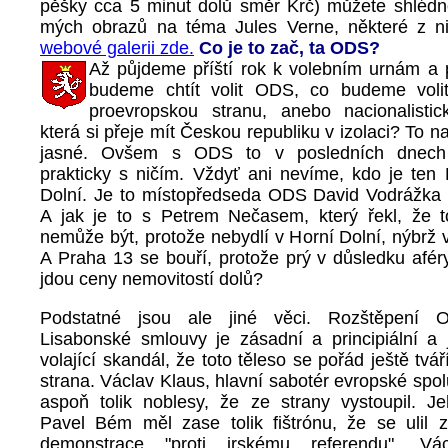
pěšky cca 5 minut dolů směr Krč) můžete shlédn
mých obrazů na téma Jules Verne, některé z n
webové galerii zde.
Co je to zač, ta ODS?
Až půjdeme příští rok k volebním urnám a
budeme chtít volit ODS, co budeme volit
proevropskou stranu, anebo nacionalistic
která si přeje mít Českou republiku v izolaci? To n
jasné. Ovšem s ODS to v posledních dnech 
prakticky s ničím. Vždyť ani nevíme, kdo je ten 
Dolní. Je to místopředseda ODS David Vodrážka
A jak je to s Petrem Nečasem, který řekl, že 
nemůže být, protože nebydlí v Horní Dolní, nýbrž
A Praha 13 se bouří, protože prý v důsledku afér
jdou ceny nemovitostí dolů?
Podstatné jsou ale jiné věci. Rozštěpení
Lisabonské smlouvy je zásadní a principiální a
volající skandál, že toto těleso se pořád ještě tvář
strana. Václav Klaus, hlavní sabotér evropské spo
aspoň tolik noblesy, že ze strany vystoupil. J
Pavel Bém měl zase tolik fištrónu, že se ulil z
demonstrace "proti irskému referendu". Vá