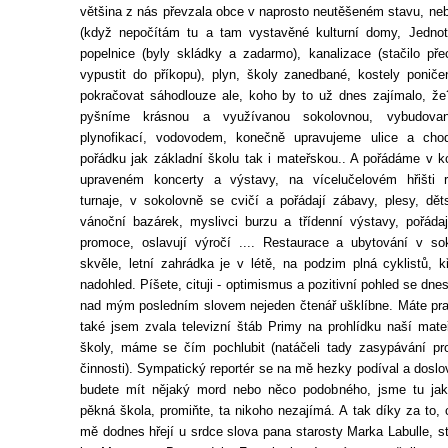
většina z nás převzala obce v naprosto neutěšeném stavu, neb
(když nepočítám tu a tam vystavěné kulturní domy, Jednoty
popelnice (byly skládky a zadarmo), kanalizace (stačilo př
vypustit do příkopu), plyn, školy zanedbané, kostely ponič
pokračovat sáhodlouze ale, koho by to už dnes zajímalo, že
pyšníme krásnou a využívanou sokolovnou, vybudovano
plynofikací, vodovodem, konečně upravujeme ulice a ch
pořádku jak základní školu tak i mateřskou.. A pořádáme v ko
upraveném koncerty a výstavy, na vícelučelovém hřišti r
turnaje, v sokolovně se cvičí a pořádají zábavy, plesy, dět
vánoční bazárek, myslivci burzu a třídenní výstavy, pořádaj
promoce, oslavují výročí .... Restaurace a ubytování v so
skvěle, letní zahrádka je v létě, na podzim plná cyklistů, k
nadohled. Píšete, cituji - optimismus a pozitivní pohled se dne
nad mým posledním slovem nejeden čtenář ušklíbne. Máte pra
také jsem zvala televizní štáb Primy na prohlídku naší mate
školy, máme se čím pochlubit (natáčeli tady zasypávání pro
činnosti). Sympatický reportér se na mě hezky podíval a doslov
budete mít nějaký mord nebo něco podobného, jsme tu jak 
pěkná škola, promiňte, ta nikoho nezajímá. A tak díky za to, 
mě dodnes hřejí u srdce slova pana starosty Marka Labulle, st