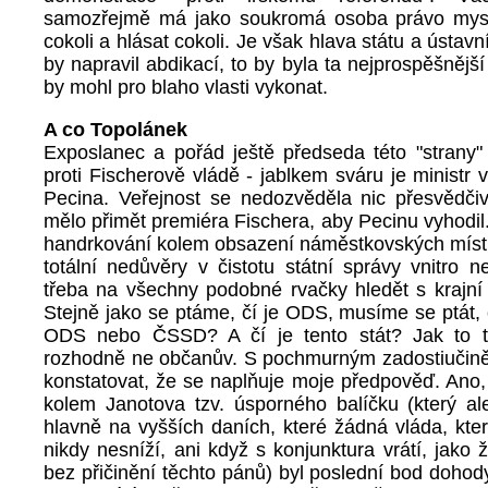
samozřejmě má jako soukromá osoba právo mysl
cokoli a hlásat cokoli. Je však hlava státu a ústavní
by napravil abdikací, to by byla ta nejprospěšnější
by mohl pro blaho vlasti vykonat.
A co Topolánek
Exposlanec a pořád ještě předseda této "strany" 
proti Fischerově vládě - jablkem sváru je ministr v
Pecina. Veřejnost se nedozvěděla nic přesvědči
mělo přimět premiéra Fischera, aby Pecinu vyhodil.
handrkování kolem obsazení náměstkovských míst.
totální nedůvěry v čistotu státní správy vnitro n
třeba na všechny podobné rvačky hledět s krajní
Stejně jako se ptáme, čí je ODS, musíme se ptát, 
ODS nebo ČSSD? A čí je tento stát? Jak to t
rozhodně ne občanův. S pochmurným zadostiuči
konstatovat, že se naplňuje moje předpověď. Ano
kolem Janotova tzv. úsporného balíčku (který ale
hlavně na vyšších daních, které žádná vláda, kter
nikdy nesníží, ani když s konjunktura vrátí, jako ž
bez přičinění těchto pánů) byl poslední bod doho