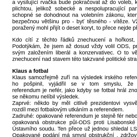
a vysilující rvačka bude pokračovat až do voleb, 
plichtou, jelikož sobecké a nespolupracující par
schopné se dohodnout na volebním zákonu, který 
bezpečnou většinu pro - byť těsného - vítěze. V
poražený mohl přijít o deset koryt, to přece nejde př
Kdo cítí z těchto řádků znechucení a hořkost,
Podotýkám, že jsem až dosud vždy volil ODS, p
svým založením liberál a konzervativec. O to vě
znechucení nad stavem této takzvané politické stra
Klaus a fotbal
Klaus samozřejmě zuří na výsledek irského refe
ho pošpinil, vyjádřil se v tom smyslu, že
referendum je nefér, jako kdyby se fotbal hrál zn
se někomu nelíbil výsledek.
Zaprvé: někdo by měl citlivě prezidentovi vysvět
rozdíl mezi fotbalovým utkáním a referendem.
Zadruhé: opakované referendum je stejně fér nebo
opakovaná obstrukce půl-ODS proti Lisabonské
Ústavního soudu. Ten přece už jednou shledal LS
Opakované podání má smysl obstrukční , zdržov