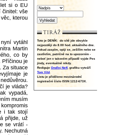
et si o EU
 činitel: vše
 věc, kterou
Toto je DENÍK:
do sítě jde obvykle
nyní vytáhl
nejpozději do 8.00 hod. aktuálního dne.
nitra Martin
Pokud zaspím, opiji se, zešílím nebo se
vého, co by
zastřelím, patričně na to upozorním -
neboť jen v takovém případě vyjde Pes
 Příčinou je
jindy, eventuálně nikdy.
 Za situace
Rediguje
Ondřej Neff
, grafiku vytváří
Tom Vild
.
evyjímaje je
Listu je přiděleno mezinárodní
 nedůvěrou.
registrační číslo ISSN 1212-673X.
čí je vláda?
ak vypadá,
něním musím
, kompromis
 i tak stojí
á přijde, už
e se vrátí -
dy. Nechutná