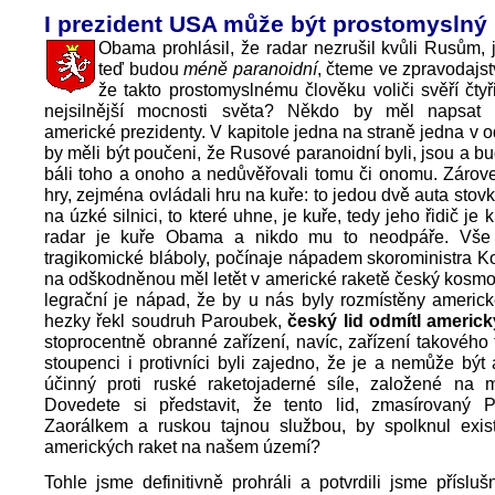
I prezident USA může být prostomyslný
Obama prohlásil, že radar nezrušil kvůli Rusům, 
teď budou
méně paranoidní
, čteme ve zpravodajst
že takto prostomyslnému člověku voliči svěří čtyř
nejsilnější mocnosti světa? Někdo by měl napsat 
americké prezidenty. V kapitole jedna na straně jedna v o
by měli být poučeni, že Rusové paranoidní byli, jsou a b
báli toho a onoho a nedůvěřovali tomu či onomu. Zárove
hry, zejména ovládali hru na kuře: to jedou dvě auta stov
na úzké silnici, to které uhne, je kuře, tedy jeho řidič je 
radar je kuře Obama a nikdo mu to neodpáře. Vše 
tragikomické bláboly, počínaje nápadem skoroministra K
na odškodněnou měl letět v americké raketě český kosmo
legrační je nápad, že by u nás byly rozmístěny americk
hezky řekl soudruh Paroubek,
český lid odmítl americk
stoprocentně obranné zařízení, navíc, zařízení takového 
stoupenci i protivníci byli zajedno, že je a nemůže být
účinný proti ruské raketojaderné síle, založené na mu
Dovedete si představit, že tento lid, zmasírovaný
Zaorálkem a ruskou tajnou službou, by spolknul exist
amerických raket na našem území?
Tohle jsme definitivně prohráli a potvrdili jsme přísluš