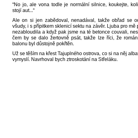
“No jo, ale vona todle je normální silnice, koukejte, kol
stojí aut...“
Ale on si jen zabědoval, nenadával, takže obřad se o
všudy, i s přípitkem sklenicí sektu na závěr. Ljuba pro mě 
nezabloudila a když pak jsme na té betonce couvali, nest
čem by se dalo žertovně psát, takže lze říci, že romá
balonu byl důstojně pokřtěn.
Už se těším na křest Tajuplného ostrova, co si na něj alb
vymyslí. Navrhoval bych ztroskotání na Střeláku.