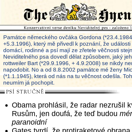
Památce německého ovčáka Gordona (*23.4.1984
+5.3.1996), který mě přivedl k poznání, že události
domácí, rodinné a psí mají ze zřetele věčnosti ste
Neviditelného psa dovedl dělat způsobem, jaký je
rottweiler Bart (*29.9.1996, + 4.9.2008) se nikdy ne
napodobit. No a od 8.8.2002 památce mé ženy Mi
(*1.1.1945), která od nás na tu věčnost odešla. To
neumím já pochopit.
Obama prohlásil, že radar nezrušil k
Rusům, jen doufá, že teď budou
mé
paranoidní
Gates tvrdí, že protiraketové obrana