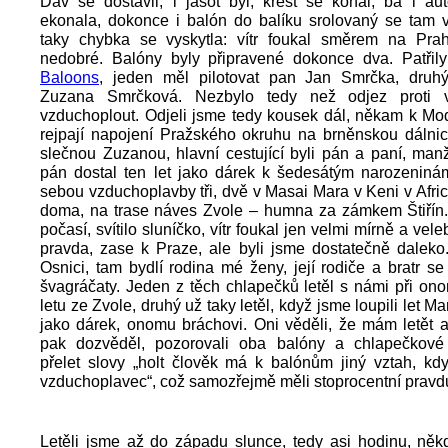
Dav se dostavil, i jásot byl, křest se konal, ba i au
ekonala, dokonce i balón do balíku srolovaný se tam v
taky chybka se vyskytla: vítr foukal směrem na Pra
nedobré. Balóny byly připravené dokonce dva. Patřil
Baloons
, jeden měl pilotovat pan Jan Smrčka, druh
Zuzana Smrčková. Nezbylo tedy než odjez proti 
vzduchoplout. Odjeli jsme tedy kousek dál, někam k Mo
rejpají napojení Pražského okruhu na brněnskou dálnici
slečnou Zuzanou, hlavní cestující byli pán a paní, man
pán dostal ten let jako dárek k šedesátým narozeniná
sebou vzduchoplavby tři, dvě v Masai Mara v Keni v Afric
doma, na trase náves Zvole – humna za zámkem Štiřín.
počasí, svítilo sluníčko, vítr foukal jen velmi mírně a vel
pravda, zase k Praze, ale byli jsme dostatečně daleko
Osnici, tam bydlí rodina mé ženy, její rodiče a bratr s
švagráčaty. Jeden z těch chlapečků letěl s námi při o
letu ze Zvole, druhý už taky letěl, když jsme loupili let Ma
jako dárek, onomu bráchovi. Oni věděli, že mám letět 
pak dozvěděl, pozorovali oba balóny a chlapečkové
přelet slovy „holt člověk má k balónům jiný vztah, kd
vzduchoplavec“, což samozřejmě měli stoprocentní pravd
Letěli jsme až do západu slunce, tedy asi hodinu, ně