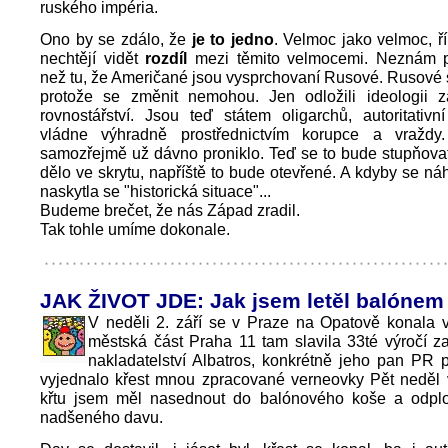
ruského impéria.
Ono by se zdálo, že
je to jedno
. Velmoc jako velmoc, ří
nechtějí vidět
rozdíl
mezi těmito velmocemi. Neznám pi
než tu, že Američané jsou vysprchovaní Rusové. Rusové 
protože se změnit nemohou. Jen odložili ideologii 
rovnostářství. Jsou teď státem oligarchů, autoritativn
vládne výhradně prostřednictvím korupce a vražd
samozřejmě už dávno proniklo. Teď se to bude stupňovat
dělo ve skrytu, napříště to bude otevřené. A kdyby se ná
naskytla se "historická situace"...
Budeme brečet, že nás Západ zradil.
Tak tohle umíme dokonale.
JAK ŽIVOT JDE: Jak jsem letěl balónem
V neděli 2. září se v Praze na Opatově konala 
městská část Praha 11 tam slavila 33té výročí z
nakladatelství Albatros, konkrétně jeho pan PR
vyjednalo křest mnou zpracované verneovky Pět neděl 
křtu jsem měl nasednout do balónového koše a odplo
nadšeného davu.