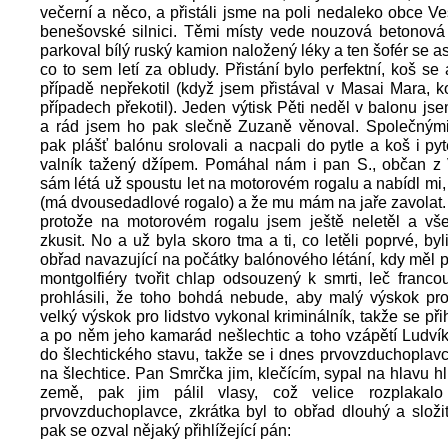
večerní a něco, a přistáli jsme na poli nedaleko obce Ve
benešovské silnici. Těmi místy vede nouzová betonová 
parkoval bílý ruský kamion naložený léky a ten šofér se as
co to sem letí za obludy. Přistání bylo perfektní, koš se
případě nepřekotil (když jsem přistával v Masai Mara, 
případech překotil). Jeden výtisk Pěti neděl v balonu js
a rád jsem ho pak slečně Zuzaně věnoval. Společnými
pak plášť balónu srolovali a nacpali do pytle a koš i pyt
valník tažený džípem. Pomáhal nám i pan S., občan z V
sám létá už spoustu let na motorovém rogalu a nabídl mi
(má dvousedadlové rogalo) a že mu mám na jaře zavolat
protože na motorovém rogalu jsem ještě neletěl a v
zkusit. No a už byla skoro tma a ti, co letěli poprvé, byli
obřad navazující na počátky balónového létání, kdy měl 
montgolfiéry tvořit chlap odsouzený k smrti, leč francouz
prohlásili, že toho bohdá nebude, aby malý výskok pro
velký výskok pro lidstvo vykonal kriminálník, takže se přih
a po něm jeho kamarád nešlechtic a toho vzápětí Ludvík
do šlechtického stavu, takže se i dnes prvovzduchoplavci
na šlechtice. Pan Smrčka jim, klečícím, sypal na hlavu h
země, pak jim pálil vlasy, což velice rozplakalo
prvovzduchoplavce, zkrátka byl to obřad dlouhý a slož
pak se ozval nějaký přihlížející pán: