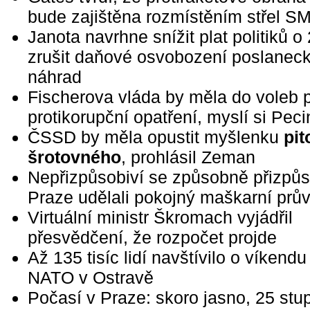
bude zajištěna rozmístěním střel S
Janota navrhne snížit plat politiků 
zrušit daňové osvobození poslanec
náhrad
Fischerova vláda by měla do voleb p
protikorupční opatření, myslí si Peci
ČSSD by měla opustit myšlenku
pi
šrotovného
, prohlásil Zeman
Nepřizpůsobiví se způsobně přizpůso
Praze udělali pokojný maškarní prů
Virtuální ministr Škromach vyjádřil
přesvědčení, že rozpočet projde
Až 135 tisíc lidí navštívilo o víkend
NATO v Ostravě
Počasí v Praze: skoro jasno, 25 stu