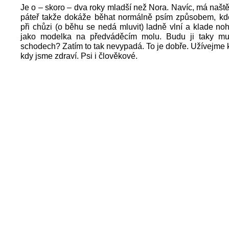
Je o – skoro – dva roky mladší než Nora. Navíc, má naště
páteř takže dokáže běhat normálně psím způsobem, kd
při chůzi (o běhu se nedá mluvit) ladně vlní a klade no
jako modelka na předváděcím molu. Budu ji taky mu
schodech? Zatím to tak nevypadá. To je dobře. Užívejme
kdy jsme zdraví. Psi i člověkové.