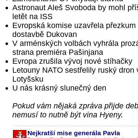
Astronaut Aleš Svoboda by mohl příš
letět na ISS
Evropská komise uzavřela přezkum
dostavbě Dukovan
V arménských volbách vyhrála proz
strana premiéra Pašinjana
Evropa zrušila vývoj nové stíhačky
Letouny NATO sestřelily ruský dron 
Lotyšsku
U nás krásný slunečný den
Pokud vám nějaká zpráva přijde debi
nemusí to nutně být vina Hyeny.
Nejkratší mise generála Pavla