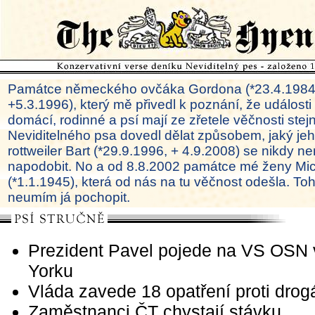
Památce německého ovčáka Gordona (*23.4.1984
+5.3.1996), který mě přivedl k poznání, že události
domácí, rodinné a psí mají ze zřetele věčnosti ste
Neviditelného psa dovedl dělat způsobem, jaký je
rottweiler Bart (*29.9.1996, + 4.9.2008) se nikdy ne
napodobit. No a od 8.8.2002 památce mé ženy Mi
(*1.1.1945), která od nás na tu věčnost odešla. To
neumím já pochopit.
Prezident Pavel pojede na VS OSN
Yorku
Vláda zavede 18 opatření proti dro
Zaměstnanci ČT chystají stávku