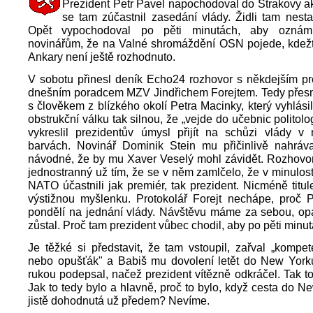
Prezident Petr Pavel napochodoval do Strakovy 
se tam zúčastnil zasedání vlády. Židli tam nestač
Opět vypochodoval po pěti minutách, aby oznámi
novinářům, že na Valné shromáždění OSN pojede, kdežt
Ankary není ještě rozhodnuto.
V sobotu přinesl deník Echo24 rozhovor s někdejším pr
dnešním poradcem MZV Jindřichem Forejtem. Tedy přesně
s člověkem z blízkého okolí Petra Macinky, který vyhlásil
obstrukční válku tak silnou, že „vejde do učebnic politolog
vykreslil prezidentův úmysl přijít na schůzi vlády v 
barvách. Novinář Dominik Stein mu přičinlivě nahráva
návodné, že by mu Xaver Veselý mohl závidět. Rozhovor
jednostranný už tím, že se v něm zamlčelo, že v minulos
NATO účastnili jak premiér, tak prezident. Nicméně titu
výstižnou myšlenku. Protokolář Forejt nechápe, proč 
pondělí na jednání vlády. Návštěvu máme za sebou, op
zůstal. Proč tam prezident vůbec chodil, aby po pěti minu
Je těžké si představit, že tam vstoupil, zařval „kompe
nebo opušťák" a Babiš mu dovolení letět do New Yorku
rukou podepsal, načež prezident vítězně odkráčel. Tak to 
Jak to tedy bylo a hlavně, proč to bylo, když cesta do N
jistě dohodnutá už předem? Nevíme.