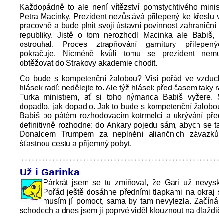
Každopádně to ale není vítězství pomstychtivého minis
Petra Macinky. Prezident nezůstává přilepený ke křeslu 
pracovně a bude plnit svoji ústavní povinnost zahraniční
republiky. Jistě o tom nerozhodl Macinka ale Babiš, t
ostrouhal. Proces ztrapňování garnitury přilepen
pokračuje. Nicméně kvůli tomu se prezident nem
obtěžovat do Strakovy akademie chodit.
Co bude s kompetenční žalobou? Visí pořád ve vzduch
hlásek radí: nedělejte to. Ale týž hlásek před časem taky r
Turka ministrem, ať si toho nýmanda Babiš vyžere.
dopadlo, jak dopadlo. Jak to bude s kompetenční žalobo
Babiš po pátém rozhodovacím kotrmelci a ukrývání př
definitivně rozhodne: do Ankary pojedu sám, abych se t
Donaldem Trumpem za neplnění aliančních závazků
šťastnou cestu a příjemný pobyt.
Už i Garinka
Párkrát jsem se tu zmiňoval, že Gari už nevysk
Pořád ještě dosáhne předními tlapkami na okraj 
musím jí pomoct, sama by tam nevylezla. Začíná
schodech a dnes jsem ji poprvé viděl klouznout na dlaždi