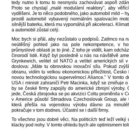
tedy nutno k tomu to nesmyslu zachovávat aspoň zdání 
Proto se chystají „malé modulární reaktory", aby věřící 
vyděšeni. Je to něco podobného, jako automobil mild – hyb
prostě automobil vybavený normálním spalovacím mot
silnější baterku, která mu vypomáhá při akceleraci. Klimat
a automobil zůstal celý.
Moc bych si přál, aby nezůstalo u podpisů. Zatímco na naš
neútěšný pohled jako na pole nekompetence, v ho
průmyslové oblasti je to jiné. Z toho je vidět, kam odchá
činorodí lidé. Když byl posledně u nás na návštěvě ame
Grynkewich, velitel sil NATO a velitel amerických sil v
doslova: „Máte tu obrovskou inovační sílu. Pokud zvýš
obranu, vidím tu velkou ekonomickou příležitost, Česko
novou technologickou supervelmocí Aliance." V tomto d
USA i ministr zahraničí Petr Macinka, když se zmiňuje o
by se české firmy zapojily do americké zbrojní výroby. 
jede, Česká zbrojovka se po akvizici Coltu proměnila v C
v Americe působí Strnadova Czechoslovak Group, ale 
která přešla na vojenskou výrobu dávno za minulé
pokračuje v tom dodnes. Účastní se i další firmy.
To všechno jsou dobré věci. Na politicích teď leží velký 
klacky pod nohy. V tomto ohledu bych ale optimismem tolik