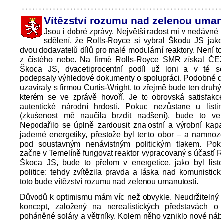
Vítězství rozumu nad zelenou uman
Jsou i dobré zprávy. Největší radost mi v nedávné
sdělení, že Rolls-Royce si vybral Škodu JS jak
dvou dodavatelů dílů pro malé modulární reaktory. Není t
z čistého nebe. Na firmě Rolls-Royce SMR získal ČEZ
Škoda JS, dvacetiprocentní podíl už loni a v té so
podepsaly výhledové dokumenty o spolupráci. Podobné 
uzavíraly s firmou Curtis-Wright, to zřejmě bude ten druh
kterém se ve zprávě hovoří. Je to obrovská satisfak
autentické národní hrdosti. Pokud nezůstane u list
(zkušenost mě naučila brzdit nadšení), bude to velk
Nepodařilo se úplně zardousit znalostní a výrobní kap
jaderné energetiky, přestože byl tento obor – a namno
pod soustavným nenávistným politickým tlakem. Po
začne v Temelíně fungovat reaktor vypracovaný s účastí 
Škoda JS, bude to přelom v energetice, jako byl lis
politice: tehdy zvítězila pravda a láska nad komunistick
toto bude vítězství rozumu nad zelenou umanutostí.
Důvodů k optimismu mám víc než obvykle. Neudržitelný 
koncept, založený na nerealistických představách o
poháněné soláry a větrníky. Kolem něho vzniklo nové náb