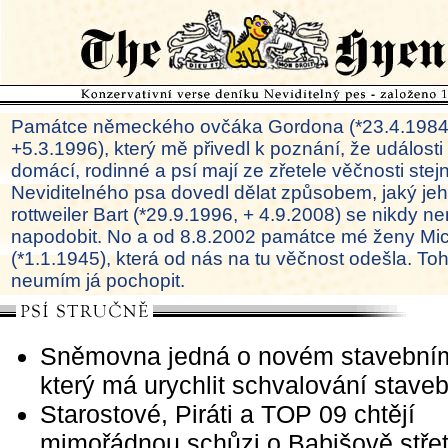
Památce německého ovčáka Gordona (*23.4.1984
+5.3.1996), který mě přivedl k poznání, že události
domácí, rodinné a psí mají ze zřetele věčnosti ste
Neviditelného psa dovedl dělat způsobem, jaký je
rottweiler Bart (*29.9.1996, + 4.9.2008) se nikdy ne
napodobit. No a od 8.8.2002 památce mé ženy Mi
(*1.1.1945), která od nás na tu věčnost odešla. To
neumím já pochopit.
Sněmovna jedná o novém stavební
který má urychlit schvalování stave
Starostové, Piráti a TOP 09 chtějí
mimořádnou schůzi o Babišově stře