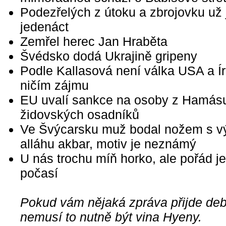
Podezřelých z útoku a zbrojovku už 
jedenáct
Zemřel herec Jan Hraběta
Švédsko dodá Ukrajině gripeny
Podle Kallasová není válka USA a Í
ničím zájmu
EU uvalí sankce na osoby z Hamás
židovských osadníků
Ve Švýcarsku muž bodal nožem s v
alláhu akbar, motiv je neznámý
U nás trochu míň horko, ale pořád je 
počasí
Pokud vám nějaká zpráva přijde debi
nemusí to nutně být vina Hyeny.