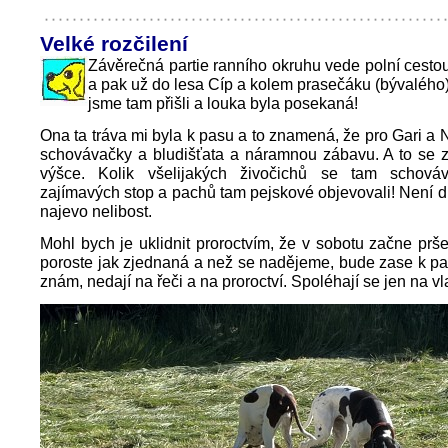
Velké rozčilení
Závěrečná partie ranního okruhu vede polní cesto
a pak už do lesa Cíp a kolem prasečáku (bývaléh
jsme tam přišli a louka byla posekaná!
Ona ta tráva mi byla k pasu a to znamená, že pro Gari a 
schovávačky a bludišťata a náramnou zábavu. A to se z
výšce. Kolik všelijakých živočichů se tam schová
zajímavých stop a pachů tam pejskové objevovali! Není di
najevo nelibost.
Mohl bych je uklidnit proroctvím, že v sobotu začne prše
poroste jak zjednaná a než se nadějeme, bude zase k pas
znám, nedají na řeči a na proroctví. Spoléhají se jen na vl