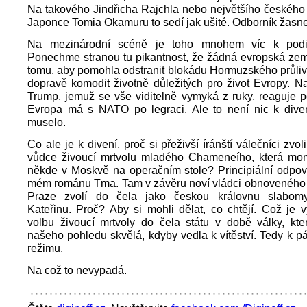
Na takového Jindřicha Rajchla nebo největšího českého 
Japonce Tomia Okamuru to sedí jak ušité. Odborník žasne, 
Na mezinárodní scéně je toho mnohem víc k podi
Ponechme stranou tu pikantnost, že žádná evropská ze
tomu, aby pomohla odstranit blokádu Hormuzského průlivu
dopravě komodit životně důležitých pro život Evropy. 
Trump, jemuž se vše viditelně vymyká z ruky, reaguje 
Evropa má s NATO po legraci. Ale to není nic k divení
muselo.
Co ale je k divení, proč si přeživší íránští válečníci zvol
vůdce živoucí mrtvolu mladého Chameneího, která mom
někde v Moskvě na operačním stole? Principiální odpov
mém románu Tma. Tam v závěru noví vládci obnoveného 
Praze zvolí do čela jako českou královnu slabomy
Kateřinu. Proč? Aby si mohli dělat, co chtějí. Což je v
volbu živoucí mrtvoly do čela státu v době války, kte
našeho pohledu skvělá, kdyby vedla k vítěství. Tedy k 
režimu.
Na což to nevypadá.