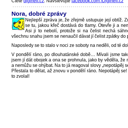
Čtěte
digineff.cz
. Navštěvujte
facebook.com /Digineff.cz
Nora, dobré zprávy
Nejlepší zpráva je, že zřejmě ustupuje její obtíž.
se tu, jakou křeč dostává do tlamy. Otevře ji a nem
Asi ji to nebolí, protože si na čelist nechá sáhn
všechnu snahu jsem se nenaučil dávat jí čelist zpátky do 
Naposledy se to stalo v noci ze soboty na neděli, od té do
V pondělí ráno, po dlouhatánské době… Mívali jsme tak
jsem jí dát obojek a ona se prohnula, jako by věděla, že
a nemůžu se ohýbat. Na to já reagoval slovy „nepotápěj s
Přestala to dělat, až znovu v pondělí ráno. Nepotápěj se!
to zvolal!