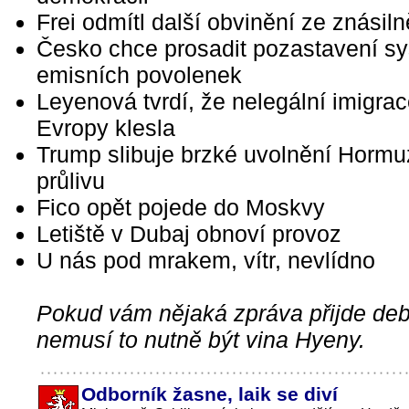
Frei odmítl další obvinění ze znásiln
Česko chce prosadit pozastavení s
emisních povolenek
Leyenová tvrdí, že nelegální imigra
Evropy klesla
Trump slibuje brzké uvolnění Horm
průlivu
Fico opět pojede do Moskvy
Letiště v Dubaj obnoví provoz
U nás pod mrakem, vítr, nevlídno
Pokud vám nějaká zpráva přijde debi
nemusí to nutně být vina Hyeny.
Odborník žasne, laik se diví