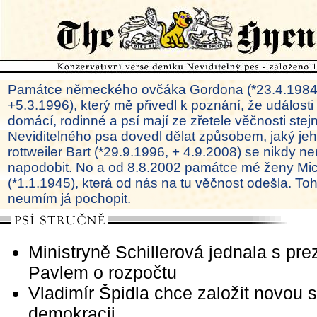
Památce německého ovčáka Gordona (*23.4.1984
+5.3.1996), který mě přivedl k poznání, že události
domácí, rodinné a psí mají ze zřetele věčnosti ste
Neviditelného psa dovedl dělat způsobem, jaký je
rottweiler Bart (*29.9.1996, + 4.9.2008) se nikdy ne
napodobit. No a od 8.8.2002 památce mé ženy Mi
(*1.1.1945), která od nás na tu věčnost odešla. To
neumím já pochopit.
Ministryně Schillerová jednala s pr
Pavlem o rozpočtu
Vladimír Špidla chce založit novou s
demokracii