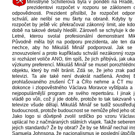
Ministryně Schillerová byla v pondělí na Hradě
prezidentovi rozpočet v rozporu se záklonem 
odpovědnosti. Prezident přislíbil, že rozpočet odpor
schválí, ale nelíbí se mu škrty na obraně. Kdyby ty š
rozpočet by ještě víc překračoval zákonný limit, ale kd
době na takové detaily hleděl. Zároveň se schyluje k d
Letné, kterou svolal profesionální demonstrant Mi
Původně měla být na podporu prezidenta, ale ten da
nechce, aby ho Mikuláš Minář podporoval. Jak se 
znovuzvolení a proto kupříkladu schválí nezákonný roz
si rozházet voliče ANO, tím spíš, že jich přibývá, jak uk
výzkumy preferencí. Mikuláš Minář se musel porozhlédn
objektu, který by měl bránit. Zdá se, že jeho zrak pa
televizi. Ta ale také není dvakrát nadšená. Andrej
prohlašovaného zrušení ČT a ČRo nehrne a ČT mu j
dokonce i zlopověstného Václava Moravce vyštípala a z
nejpopulárnější program ze svého repertoáru. I jinak 
vládě po vůli, což jí jde dobře, protože to tak takzvaně 
televize všude dělají. Mikuláš Minář se tudíž soustřeď
budoucnosti, protože budoucnost se nemůže před jeho ob
Jako logo si důvtipně zvolil srdíčko po vzoru Václav
uplácal ho z načmáraných státních vlajek. Takže seber
jejich standardu? Že by obrat? Že by se Minář nechal ins
Samuela Johnsona, že nacionalismus je poslední útočiš