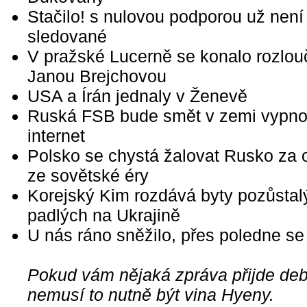
Stačilo! s nulovou podporou už není
sledované
V pražské Lucerně se konalo rozlou
Janou Brejchovou
USA a Írán jednaly v Ženevě
Ruská FSB bude smět v zemi vypno
internet
Polsko se chystá žalovat Rusko za
ze sovětské éry
Korejský Kim rozdává byty pozůsta
padlých na Ukrajině
U nás ráno sněžilo, přes poledne se 
Pokud vám nějaká zpráva přijde debi
nemusí to nutně být vina Hyeny.