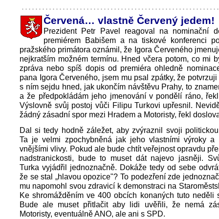
Červená… vlastně Červený jedem!
Prezident Petr Pavel reagoval na nominační d
premiérem Babišem a na tiskové konferenci p
pražského primátora oznámil, že Igora Červeného jmenuj
nejkratším možném termínu. Hned včera potom, co mi b
zpráva nebo spíš dopis od premiéra ohledně nominace
pana Igora Červeného, jsem mu psal zpátky, že potvrzuji 
s ním sejdu hned, jak ukončím návštěvu Prahy, to znamen
a že předpokládám jeho jmenování v pondělí ráno, řekl
Výslovně svůj postoj vůči Filipu Turkovi upřesnil. Nevid
žádný zásadní spor mezi Hradem a Motoristy, řekl doslova
Dal si tedy hodně záležet, aby zvýraznil svoji politickou
Ta je velmi zpochybněná jak jeho vlastními výroky a p
vnějšími vlivy. Pokud ale bude chtít veřejnost opravdu př
nadstranickosti, bude to muset dát najevo jasněji. Sv
Turka vyjádřil jednoznačně. Dokáže tedy od sebe odvrát
že se stal „hlavou opozice"? To podezření zde jednozna
mu napomohl svou zdravicí k demonstraci na Staroměsts
Ke shromážděním ve 400 obcích konaných tuto neděli se
Bude ale muset přitlačit aby lidi uvěřili, že nemá zá
Motoristy, eventuálně ANO, ale ani s SPD.