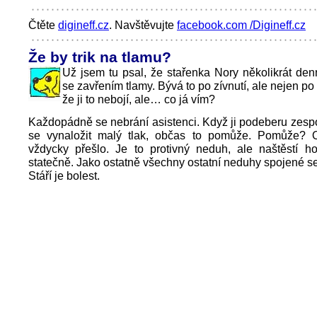
Čtěte
digineff.cz
. Navštěvujte
facebook.com /Digineff.cz
Že by trik na tlamu?
Už jsem tu psal, že stařenka Nory několikrát de
se zavřením tlamy. Bývá to po zívnutí, ale nejen p
že ji to nebojí, ale… co já vím?
Každopádně se nebrání asistenci. Když ji podeberu zes
se vynaložit malý tlak, občas to pomůže. Pomůže? 
vždycky přešlo. Je to protivný neduh, ale naštěstí h
statečně. Jako ostatně všechny ostatní neduhy spojené se
Stáří je bolest.