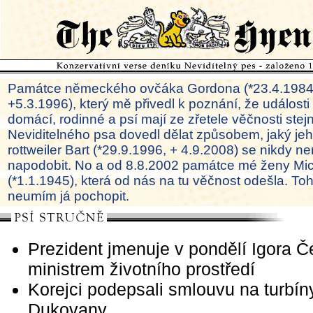
Památce německého ovčáka Gordona (*23.4.1984
+5.3.1996), který mě přivedl k poznání, že události
domácí, rodinné a psí mají ze zřetele věčnosti ste
Neviditelného psa dovedl dělat způsobem, jaký je
rottweiler Bart (*29.9.1996, + 4.9.2008) se nikdy ne
napodobit. No a od 8.8.2002 památce mé ženy Mi
(*1.1.1945), která od nás na tu věčnost odešla. To
neumím já pochopit.
Prezident jmenuje v pondělí Igora 
ministrem životního prostředí
Korejci podepsali smlouvu na turbín
Dukovany