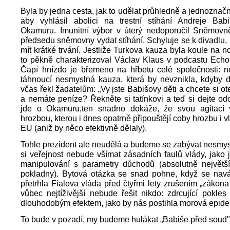
Byla by jedna cesta, jak to udělat průhledně a jednoznačn
aby vyhlásil abolici na trestní stíhání Andreje Ba
Okamuru. Imunitní výbor v úterý nedoporučil Sněmovn
předsedu sněmovny vydat stíhání. Schyluje se k divadlu,
mít krátké trvání. Jestliže Turkova kauza byla koule na n
to pěkně charakterizoval Václav Klaus v podcastu Echo
Čapí hnízdo je břemeno na hřbetu celé společnosti: 
táhnoucí nesmyslná kauza, která by nevznikla, kdyby d
včas řekl žadatelům: „Vy jste Babišovy děti a chcete si o
a nemáte peníze? Řekněte si tatínkovi a teď si dejte o
jde o Okamuru,ten snadno dokáže, že svou agitací 
hrozbou, kterou i dnes opatrně připouštějí coby hrozbu i 
EU (aniž by něco efektivně dělaly).
Tohle prezident ale neudělá a budeme se zabývat nesmy
si veřejnost nebude všímat zásadních faulů vlády, jako
manipulování s parametry důchodů (absolutně největší 
pokladny). Bytová otázka se snad pohne, když se navá
přetrhla Fialova vláda před čtyřmi lety zrušením „zákona 
vůbec nejtíživější nebude řešit nikdo: zdrcující pokles
dlouhodobým efektem, jako by nás postihla morová epide
To bude v pozadí, my budeme hulákat „Babiše před soud"