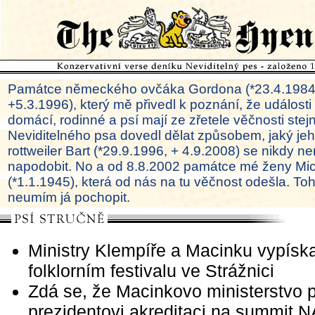
Památce německého ovčáka Gordona (*23.4.1984
+5.3.1996), který mě přivedl k poznání, že události
domácí, rodinné a psí mají ze zřetele věčnosti ste
Neviditelného psa dovedl dělat způsobem, jaký je
rottweiler Bart (*29.9.1996, + 4.9.2008) se nikdy ne
napodobit. No a od 8.8.2002 památce mé ženy Mi
(*1.1.1945), která od nás na tu věčnost odešla. To
neumím já pochopit.
Ministry Klempíře a Macinku vypíska
folklorním festivalu ve Strážnici
Zdá se, že Macinkovo ministerstvo 
prezidentovi akreditaci na summit 