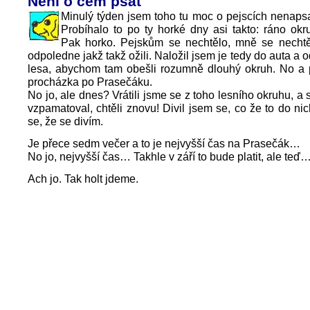
Není o čem psát
Minulý týden jsem toho tu moc o pejscích nenapsa
Probíhalo to po ty horké dny asi takto: ráno okr
Pak horko. Pejskům se nechtělo, mně se nechtěl
odpoledne jakž takž ožili. Naložil jsem je tedy do auta a o
lesa, abychom tam obešli rozumně dlouhý okruh. No a 
procházka po Prasečáku.
No jo, ale dnes? Vrátili jsme se z toho lesního okruhu, a
vzpamatoval, chtěli znovu! Divil jsem se, co že to do nich
se, že se divím.
Je přece sedm večer a to je nejvyšší čas na Prasečák…
No jo, nejvyšší čas… Takhle v září to bude platit, ale teď
Ach jo. Tak holt jdeme.