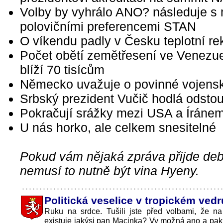
Volby by vyhrálo ANO? následuje s
polovičními preferencemi STAN
O víkendu padly v Česku teplotní re
Počet obětí zemětřesení ve Venezue
blíží 70 tisícům
Německo uvažuje o povinné vojens
Srbský prezident Vučič hodlá odstou
Pokračují srážky mezi USA a Íráne
U nás horko, ale celkem snesitelné
Pokud vám nějaká zpráva přijde debi
nemusí to nutně být vina Hyeny.
Politická veselice v tropickém vedr
Ruku na srdce. Tušili jste před volbami, že na
existuje jakýsi pan Macinka? Vy možná ano a pak 