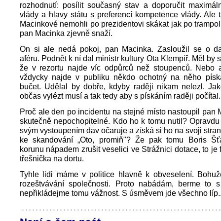
rozhodnutí: posílit současný stav a doporučit maximál
vlády a hlavy státu s preferencí kompetence vlády. Ale ta
Macinkové nemohli po prezidentovi skákat jak po trampol
pan Macinka zjevně snaží.
On si ale nedá pokoj, pan Macinka. Zasloužil se o d
aféru. Podnět k ní dal ministr kultury Ota Klempíř. Měl by se
že v rezortu najde víc odpůrců než stoupenců. Nebo 
vždycky najde v publiku někdo ochotný na něho píska
bučet. Udělal by dobře, kdyby raději nikam nelezl. Jak
občas vylézt musí a tak tedy aby s pískáním raději počítal.
Proč ale den po incidentu na stejné místo nastoupil pan M
skutečně nepochopitelné. Kdo ho k tomu nutil? Opravdu 
svým vystoupením dav očaruje a získá si ho na svoji stran
ke skandování „Oto, promiň"? Že pak tomu Boris Šť
korunu nápadem zrušit veselici ve Strážnici dotace, to je
třešnička na dortu.
Tyhle lidi máme v politice hlavně k obveselení. Bohuž
rozeštvávání společnosti. Proto nabádám, berme to
nepřikládejme tomu vážnost. S úsměvem jde všechno líp..