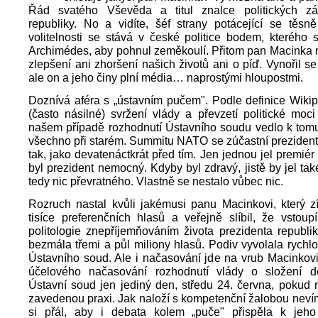
Řád svatého Vševěda a titul znalce politických z
republiky. No a vidíte, šéf strany potácející se těsn
volitelnosti se stává v české politice bodem, kterého
Archimédes, aby pohnul zeměkoulí. Přitom pan Macinka 
zlepšení ani zhoršení našich životů ani o píď. Vynořil se
ale on a jeho činy plní média… naprostými hloupostmi.
Doznívá aféra s „ústavním pučem". Podle definice Wikip
(často násilné) svržení vlády a převzetí politické moci
našem případě rozhodnutí Ústavního soudu vedlo k tomu
všechno při starém. Summitu NATO se zúčastní preziden
tak, jako devatenáctkrát před tím. Jen jednou jel premiér
byl prezident nemocný. Kdyby byl zdravý, jistě by jel tak
tedy nic převratného. Vlastně se nestalo vůbec nic.
Rozruch nastal kvůli jakémusi panu Macinkovi, který z
tisíce preferenčních hlasů a veřejně slíbil, že vstou
politologie znepříjemňováním života prezidenta republi
bezmála třemi a půl miliony hlasů. Podiv vyvolala rychlo
Ústavního soud. Ale i načasování jde na vrub Macinkov
účelového načasování rozhodnutí vlády o složení 
Ústavní soud jen jediný den, středu 24. června, pokud 
zavedenou praxi. Jak naloží s kompetenční žalobou nev
si přál, aby i debata kolem „puče" přispěla k jeho