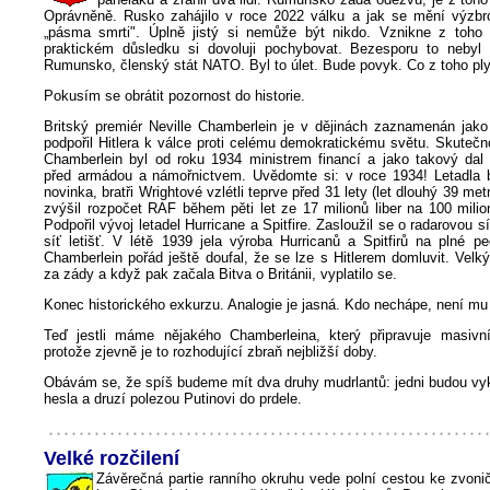
Oprávněně. Rusko zahájilo v roce 2022 válku a jak se mění výzbroj
„pásma smrti". Úplně jistý si nemůže být nikdo. Vznikne z toho
praktickém důsledku si dovoluji pochybovat. Bezesporu to nebyl
Rumunsko, členský stát NATO. Byl to úlet. Bude povyk. Co z toho pl
Pokusím se obrátit pozornost do historie.
Britský premiér Neville Chamberlein je v dějinách zaznamenán jako
podpořil Hitlera k válce proti celému demokratickému světu. Skutečnos
Chamberlein byl od roku 1934 ministrem financí a jako takový dal p
před armádou a námořnictvem. Uvědomte si: v roce 1934! Letadla b
novinka, bratři Wrightové vzlétli teprve před 31 lety (let dlouhý 39 me
zvýšil rozpočet RAF během pěti let ze 17 milionů liber na 100 mili
Podpořil vývoj letadel Hurricane a Spitfire. Zasloužil se o radarovou 
síť letišť. V létě 1939 jela výroba Hurricanů a Spitfirů na plné p
Chamberlein pořád ještě doufal, že se lze s Hitlerem domluvit. Velk
za zády a když pak začala Bitva o Británii, vyplatilo se.
Konec historického exkurzu. Analogie je jasná. Kdo nechápe, není mu
Teď jestli máme nějakého Chamberleina, který připravuje masivn
protože zjevně je to rozhodující zbraň nejbližší doby.
Obávám se, že spíš budeme mít dva druhy mudrlantů: jedni budou vyk
hesla a druzí polezou Putinovi do prdele.
Velké rozčilení
Závěrečná partie ranního okruhu vede polní cestou ke zvoni