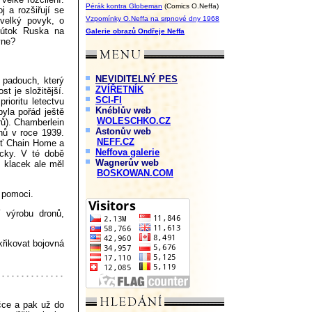
Pérák kontra Globeman
(Comics O.Neffa)
 a rozšiřují se
Vzpomínky O.Neffa na srpnové dny 1968
 velký povyk, o
 útok Ruska na
Galerie obrazů Ondřeje Neffa
yne?
NEVIDITELNÝ PES
 padouch, který
ZVÍŘETNÍK
t je složitější.
SCI-FI
rioritu letectvu
Knéblův web
yla pořád ještě
WOLESCHKO.CZ
trů). Chamberlein
Astonův web
onů v roce 1939.
NEFF.CZ
síť Chain Home a
Neffova galerie
ecky. V té době
Wagnerův web
ý klacek ale měl
BOSKOWAN.COM
 pomoci.
í výrobu dronů,
řikovat bojovná
čce a pak už do