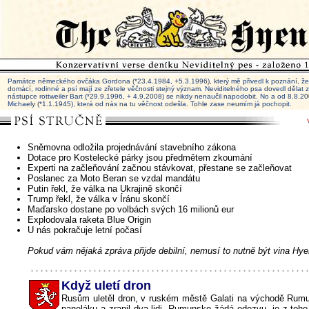
Památce německého ovčáka Gordona (*23.4.1984, +5.3.1996), který mě přivedl k poznání, že 
domácí, rodinné a psí mají ze zřetele věčnosti stejný význam. Neviditelného psa dovedl dělat
nástupce rottweiler Bart (*29.9.1996, + 4.9.2008) se nikdy nenaučil napodobit. No a od 8.8.
Michaely (*1.1.1945), která od nás na tu věčnost odešla. Tohle zase neumím já pochopit.
Sněmovna odložila projednávání stavebního zákona
Dotace pro Kostelecké párky jsou předmětem zkoumání
Experti na začleňování začnou stávkovat, přestane se začleňovat
Poslanec za Moto Beran se vzdal mandátu
Putin řekl, že válka na Ukrajině skončí
Trump řekl, že válka v Íránu skončí
Maďarsko dostane po volbách svých 16 milionů eur
Explodovala raketa Blue Origin
U nás pokračuje letní počasí
Pokud vám nějaká zpráva přijde debilní, nemusí to nutně být vina Hye
Když uletí dron
Rusům uletěl dron, v ruském městě Galati na východě Rumu
paneláku a zranil dva lidi. Rumunsko žádá odezvu, je z toho 