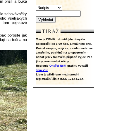
 přišli a louka
ela schovávačky
lik všelijakých
ů tam pejskové
pak poroste jak
ají na řeči a na
Toto je DENÍK:
do sítě jde obvykle
nejpozději do 8.00 hod. aktuálního dne.
Pokud zaspím, opiji se, zešílím nebo se
zastřelím, patričně na to upozorním -
neboť jen v takovém případě vyjde Pes
jindy, eventuálně nikdy.
Rediguje
Ondřej Neff
, grafiku vytváří
Tom Vild
.
Listu je přiděleno mezinárodní
registrační číslo ISSN 1212-673X.