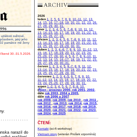
2026
leden
1.
2.
5.
6.
7.
8.
9.
10.-11.
12.
13.
14.
15.
16.
17.-18.
19.
20.
21.
22.
23.
26.
27.
28.
29.
30.
31.
únor
1.
2.
3.
4.
5.
6.
7.-8.
9.
10.
11.
12.
13.
14.-15.
16.
17.
18.
19.
20.
21.-22.
23.
události světové,
24.
25.
26.
27.
28.
 způsobem, jaký jeho
březen
1.
2.
3.
4.
5.
6.
7.-8.
9.
10.
11.
12.
2002 památce mé ženy
13.
14.-15.
16.
17.
18.
19.
20.
21.-22.
23.
24.
25.
26.
27.
28.-29.
30.
31.
duben
1.
2.
3.
4.-6.
7.
8.
9.
10.
11.-12.
13.
15.
16.
17.
18.-19.
20.
21.
22.
23.
24.
Víkend 30.-31.5.2026.
25.-26.
27.
28.
30.
4.
5.
6.
7.
8.
9.-10.
11.
12.
13.
14.
15.
16.-17.
18.
19.
21.
22.
25.
26.
27.
28.
29.
30.-31.
červen
1.
2.
3.
4.
5.
9.-7.
8.
9.
11.
12.
13.-14.
15.
16.
17.
18.
19.
20.-21.
22.
23.
24.
25.
26.
27.-28.
29.
30.
červenec
1.
2.
3.
4.-5.
6.
7.
8.
9.
10.
11.-12.
13.
14.
15.
16.
17.
18.-19.
20.
22.
23.
24.
25.-26.
27.
28.
29.
30.
31.
srpen
1.-2.
3.
4.
5.
6.
7.
8.-9.
10.
(
Říjen - prosinec 2000, rok 2001, 2002,
dále
rok 2003, 2004 a 2005
,
dále
rok 2006 a 2007
rok 2008
,
rok 2009
,
rok 2010
,
rok 2011
,
rok 2012
,
rok 2013
,
rok 2014
,
rok 2015
,
rok 2016
,
rok 2017
,
rok 2018
,
rok 2019
,
rok 2020
,
rok 2021
,
rok 2022
,
rok 2023
,
ny.
rok 2024
,
rok 2025
ČTENÍ:
Kontakt
(sci-fi workshop)
nska narazil do
Vietnam story
(veterán Prošek vzpomíná)
velké rozčilení.