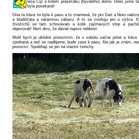
lesa Cíp a kolem prasečáku (bývalého) domů. Dnes jsme tam
byla posekaná!
Ona ta tráva mi byla k pasu a to znamená, že pro Gari a Noru nabíz
a bludišťata a náramnou zábavu. A to se zmiňuju jen o výšce. Ko
živočichů se tam schovávalo a kolik zajímavých stop a pach
objevovali! Není divu, že dávali najevo nelibost.
Mohl bych je uklidnit proroctvím, že v sobotu začne pršet a tráva 
zjednaná a než se nadějeme, bude zase k pasu. Ale jak je znám, ned
proroctví. Spoléhají se jen na vlastní čenichy.