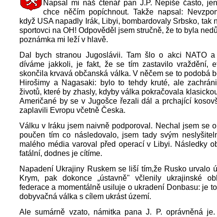
Napsal mi náš čtenář pan J.P. Nepíše často, j
chce něčím popíchnout. Takže napsal: Nevzpo
když USA napadly Irák, Libyi, bombardovaly Srbsko, tak n
sportovci na OH! Odpověděl jsem stručně, že to byla nedů
poznámka mi leží v hlavě.
Dal bych stranou Jugoslávii. Tam šlo o akci NATO a
díváme jakkoli, je fakt, že se tím zastavilo vraždění, et
skončila krvavá občanská válka. V něčem se to podobá 
Hirošimy a Nagasaki: bylo to tehdy kruté, ale zachráni
životů, které by zhasly, kdyby válka pokračovala klasicko
Američané by se v Jugošce řezali dál a prchající kosovš
zaplavili Evropu včetně Česka.
Válku v Iráku jsem naivně podporoval. Nechal jsem se o
poučen tím co následovalo, jsem tady svým neslyšite
malého média varoval před operací v Libyi. Následky o
fatální, dodnes je cítíme.
Napadení Ukrajiny Ruskem se liší tím,že Rusko urvalo ú
Krym, pak dokonce „ústavně" včlenily ukrajinské ob
federace a momentálně usiluje o ukradení Donbasu: je 
dobyvačná válka s cílem ukrást území.
Ale sumárně vzato, námitka pana J. P. oprávněná je