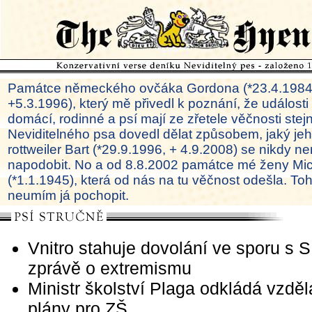
Památce německého ovčáka Gordona (*23.4.1984
+5.3.1996), který mě přivedl k poznání, že události
domácí, rodinné a psí mají ze zřetele věčnosti ste
Neviditelného psa dovedl dělat způsobem, jaký je
rottweiler Bart (*29.9.1996, + 4.9.2008) se nikdy ne
napodobit. No a od 8.8.2002 památce mé ženy Mi
(*1.1.1945), která od nás na tu věčnost odešla. To
neumím já pochopit.
Vnitro stahuje dovolání ve sporu s 
zprávě o extremismu
Ministr školství Plaga odkládá vzděl
plány pro ZŠ