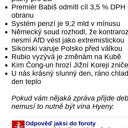
Premiér Babiš odmítl cíl 3,5 % DPH
obranu
Systém penzí je 9,2 mld v mínusu
Německý soud rozhodl, že kontraro
nesmí AfD vést jako extremistickou
Sikorski varuje Polsko před válkou
Rubio vyzývá je změnám na Kubě
Kim Čong-un hrozí Jižní Koreji znič
U nás krásný slunný den, ráno chlad
den teplo
Pokud vám nějaká zpráva přijde debi
nemusí to nutně být vina Hyeny.
Odpověď jaksi do foroty