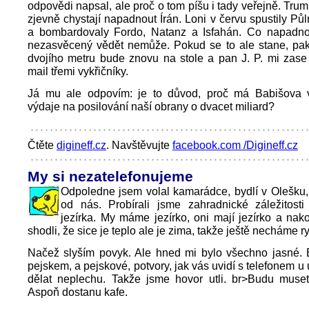
odpovědi napsal, ale proč o tom píšu i tady veřejně. Tr
zjevně chystají napadnout Írán. Loni v červu spustily Půl
a bombardovaly Fordo, Natanz a Isfahán. Co napadno
nezasvěcený vědět nemůže. Pokud se to ale stane, pak
dvojího metru bude znovu na stole a pan J. P. mi zase
mail třemi vykřičníky.
Já mu ale odpovím: je to důvod, proč má Babišova v
výdaje na posilování naší obrany o dvacet miliard?
Čtěte
digineff.cz
. Navštěvujte
facebook.com /Digineff.cz
My si nezatelefonujeme
Odpoledne jsem volal kamarádce, bydlí v Olešku,
od nás. Probírali jsme zahradnické záležitosti
jezírka. My máme jezírko, oni mají jezírko a na
shodli, že sice je teplo ale je zima, takže ještě necháme r
Načež slyším povyk. Ale hned mi bylo všechno jasné. 
pejskem, a pejskové, potvory, jak vás uvidí s telefonem u
dělat neplechu. Takže jsme hovor utli. br>Budu muset 
Aspoň dostanu kafe.