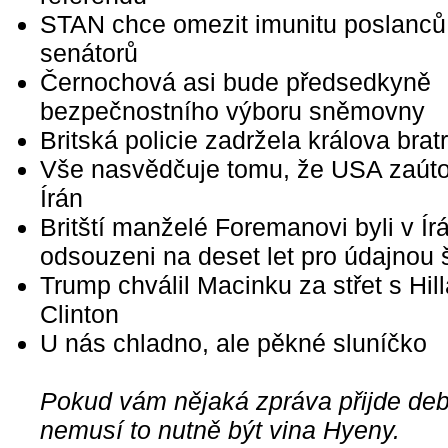
STAN chce omezit imunitu poslanců
senátorů
Černochová asi bude předsedkyně
bezpečnostního výboru sněmovny
Britská policie zadržela králova bra
Vše nasvědčuje tomu, že USA zaúto
Írán
Britští manželé Foremanovi byli v Ír
odsouzeni na deset let pro údajnou 
Trump chválil Macinku za střet s Hill
Clinton
U nás chladno, ale pěkné sluníčko
Pokud vám nějaká zpráva přijde debi
nemusí to nutně být vina Hyeny.