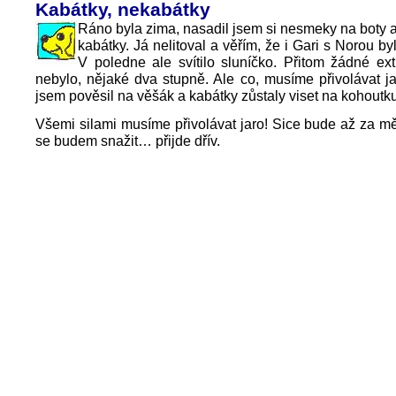
Kabátky, nekabátky
Ráno byla zima, nasadil jsem si nesmeky na boty 
kabátky. Já nelitoval a věřím, že i Gari s Norou b
V poledne ale svítilo sluníčko. Přitom žádné ext
nebylo, nějaké dva stupně. Ale co, musíme přivolávat 
jsem pověsil na věšák a kabátky zůstaly viset na kohoutku
Všemi silami musíme přivolávat jaro! Sice bude až za mě
se budem snažit… přijde dřív.