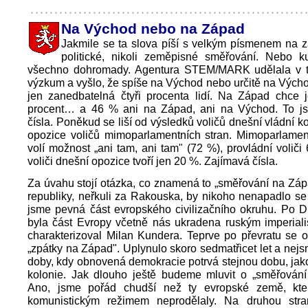
Na Východ nebo na Západ
Jakmile se ta slova píší s velkým písmenem na z
politické, nikoli zeměpisné směřování. Nebo ku
všechno dohromady. Agentura STEM/MARK udělala v 
výzkum a vyšlo, že spíše na Východ nebo určitě na Vých
jen zanedbatelná čtyři procenta lidí. Na Západ chce 
procent… a 46 % ani na Západ, ani na Východ. To j
čísla. Poněkud se liší od výsledků voličů dnešní vládní k
opozice voličů mimoparlamentních stran. Mimoparlamen
volí možnost „ani tam, ani tam" (72 %), provládní voliči
voliči dnešní opozice tvoří jen 20 %. Zajímavá čísla.
Za úvahu stojí otázka, co znamená to „směřování na Záp
republiky, neřkuli za Rakouska, by nikoho nenapadlo se t
jsme pevná část evropského civilizačního okruhu. Po D
byla část Evropy včetně nás ukradena ruským imperiali
charakterizoval Milan Kundera. Teprve po převratu se o
„zpátky na Západ". Uplynulo skoro sedmatřicet let a nej
doby, kdy obnovená demokracie potrvá stejnou dobu, jako
kolonie. Jak dlouho ještě budeme mluvit o „směřován
Ano, jsme pořád chudší než ty evropské země, kte
komunistickým režimem neprodělaly. Na druhou str