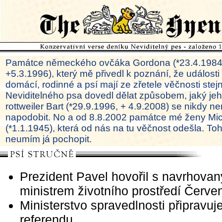
Památce německého ovčáka Gordona (*23.4.1984
+5.3.1996), který mě přivedl k poznání, že události
domácí, rodinné a psí mají ze zřetele věčnosti ste
Neviditelného psa dovedl dělat způsobem, jaký je
rottweiler Bart (*29.9.1996, + 4.9.2008) se nikdy ne
napodobit. No a od 8.8.2002 památce mé ženy Mi
(*1.1.1945), která od nás na tu věčnost odešla. To
neumím já pochopit.
Prezident Pavel hovořil s navrhova
ministrem životního prostředí Červ
Ministerstvo spravedlnosti připravuj
referendu