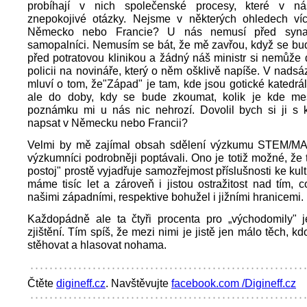
probíhají v nich společenské procesy, které v ná
znepokojivé otázky. Nejsme v některých ohledech v
Německo nebo Francie? U nás nemusí před syna
samopalníci. Nemusím se bát, že mě zavřou, když se bud
před potratovou klinikou a žádný náš ministr si nemůže d
policii na novináře, který o něm ošklivě napíše. V nads
mluví o tom, že"Západ" je tam, kde jsou gotické katedrál
ale do doby, kdy se bude zkoumat, kolik je kde meš
poznámku mi u nás nic nehrozí. Dovolil bych si ji s k
napsat v Německu nebo Francii?
Velmi by mě zajímal obsah sdělení výzkumu STEM/MAR
výzkumníci podrobněji poptávali. Ono je totiž možné, že t
postoj" prostě vyjadřuje samozřejmost příslušnosti ke kult
máme tisíc let a zároveň i jistou ostražitost nad tím, 
našimi západními, respektive bohužel i jižními hranicemi.
Každopádně ale ta čtyři procenta pro „východomily" j
zjištění. Tím spíš, že mezi nimi je jistě jen málo těch, kd
stěhovat a hlasovat nohama.
Čtěte
digineff.cz
. Navštěvujte
facebook.com /Digineff.cz