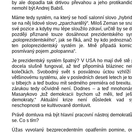
by ale dopadla tak drtivou převahou a jeho protikandi
nemohl být Andrej Babiš.
Máme tedy systém, na který se hodí salonní slovo „hybridn
se na něj lidové slovo „zparchantělý“. Miloš Zeman se sna
své pozice a kdyby mu lépe sloužilo zdraví, určitě by se d
později přiznané touze dosáhnout prezidentského s
„poloprezidentského“, jak se říká, aniž by kdo jednoznačn
ten poloprezidentský systém je. Mně připadá komi
posmívaný pojem „polopanna“.
Je prezidentský systém špatný? V USA ho mají dvě stě 
docela slušně fungoval, až teď připomíná blázinec ne
kolečkách. Svobodný svět s posvátnou úctou vzhlíží
většinovému systému, ale v posledních deseti letech je to 
u blbejch a teď budou mít sedmého premiéra od brexitu
zárukou tedy očividně není. Dodnes – a teď mnohonás
Masarykovo „tož demokracii bychom už měli, teď ješ
demokraty.“ Aktuální krize není důsledek vad s
neschopnosti se kultivovaně domluvit.
Právě domluva má být hlavní pracovní nástroj demokratů
se. Co s tím?
Úžas vyvolaný bezprecedentním opatřením pomine, 