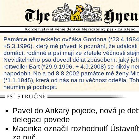
Památce německého ovčáka Gordona (*23.4.1984
+5.3.1996), který mě přivedl k poznání, že události
domácí, rodinné a psí mají ze zřetele věčnosti ste
Neviditelného psa dovedl dělat způsobem, jaký je
rottweiler Bart (*29.9.1996, + 4.9.2008) se nikdy ne
napodobit. No a od 8.8.2002 památce mé ženy Mi
(*1.1.1945), která od nás na tu věčnost odešla. To
neumím já pochopit.
Pavel do Ankary pojede, nová je de
delegaci povede
Macinka označil rozhodnutí Ústavn
za puč