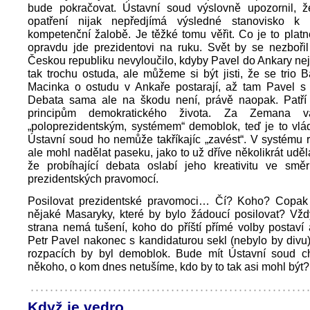
bude pokračovat. Ústavní soud výslovně upozornil, 
opatření nijak nepředjímá výsledné stanovisko k 
kompetenční žalobě. Je těžké tomu věřit. Co je to platn
opravdu jde prezidentovi na ruku. Svět by se nezboř
Českou republiku nevyloučilo, kdyby Pavel do Ankary neje
tak trochu ostuda, ale můžeme si být jisti, že se trio 
Macinka o ostudu v Ankaře postarají, až tam Pavel s 
Debata sama ale na škodu není, právě naopak. Patří
principům demokratického života. Za Zemana v
„poloprezidentským, systémem“ demoblok, teď je to vlád
Ústavní soud ho nemůže takříkajíc „zavést“. V systému
ale mohl nadělat paseku, jako to už dříve několikrát uděl
že probíhající debata oslabí jeho kreativitu ve směr
prezidentských pravomocí.
Posilovat prezidentské pravomoci… Čí? Koho? Copa
nějaké Masaryky, které by bylo žádoucí posilovat? Vžd
strana nemá tušení, koho do příští přímé volby postav
Petr Pavel nakonec s kandidaturou sekl (nebylo by divu)
rozpacích by byl demoblok. Bude mít Ústavní soud ch
někoho, o kom dnes netušíme, kdo by to tak asi mohl být?
Když je vedro