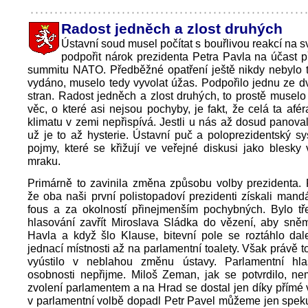
Radost jedněch a zlost druhých
Ústavní soud musel počítat s bouřlivou reakcí na s
podpořit nárok prezidenta Petra Pavla na účast 
summitu NATO. Předběžné opatření ještě nikdy nebylo to
vydáno, muselo tedy vyvolat úžas. Podpořilo jednu ze 
stran. Radost jedněch a zlost druhých, to prostě muselo 
věc, o které asi nejsou pochyby, je fakt, že celá ta afér
klimatu v zemi nepřispívá. Jestli u nás až dosud panoval
už je to až hysterie. Ústavní puč a poloprezidentský sy
pojmy, které se křižují ve veřejné diskusi jako blesk
mraku.
Primárně to zavinila změna způsobu volby prezidenta.
že oba naši první polistopadoví prezidenti získali mandát
fous a za okolností přinejmenším pochybných. Bylo t
hlasování zavřít Miroslava Sládka do vězení, aby sněm
Havla a když šlo Klause, bitevní pole se roztáhlo dal
jednací místnosti až na parlamentní toalety. Však právě t
vyústilo v neblahou změnu ústavy. Parlamentní hla
osobnosti nepřijme. Miloš Zeman, jak se potvrdilo, ne
zvolení parlamentem a na Hrad se dostal jen díky přímé 
v parlamentní volbě dopadl Petr Pavel můžeme jen spek