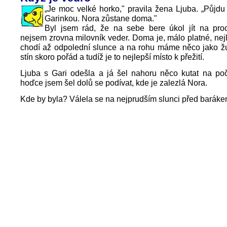
„Je moc velké horko," pravila žena Ljuba. „Půjd
Garinkou. Nora zůstane doma."
Byl jsem rád, že na sebe bere úkol jít na pro
nejsem zrovna milovník veder. Doma je, málo platné, nejl
chodí až odpolední slunce a na rohu máme něco jako žu
stín skoro pořád a tudíž je to nejlepší místo k přežití.
Ljuba s Gari odešla a já šel nahoru něco kutat na poč
hoďce jsem šel dolů se podívat, kde je zalezlá Nora.
Kde by byla? Válela se na nejprudším slunci před baráke