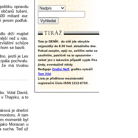
olitiku opravdu
h občanů tušení,
00 miliard eur.
í jenom podfuk.
lo drží majitel
nější než u nás.
Toto je DENÍK:
do sítě jde obvykle
zvláštní schůze
nejpozději do 8.00 hod. aktuálního dne.
chom se bavili.
Pokud zaspím, opiji se, zešílím nebo se
zastřelím, patričně na to upozorním -
o, jestli je Lex
neboť jen v takovém případě vyjde Pes
ipála pochvalu.
jindy, eventuálně nikdy.
, že má trvalou
Rediguje
Ondřej Neff
, grafiku vytváří
Tom Vild
.
Listu je přiděleno mezinárodní
registrační číslo ISSN 1212-673X.
u. Volal David,
o v Thajsku, a to
aková je dnešní
 monitoru. A tam
tom momentě byl
, jako Moravan u
a sucha. Teď už