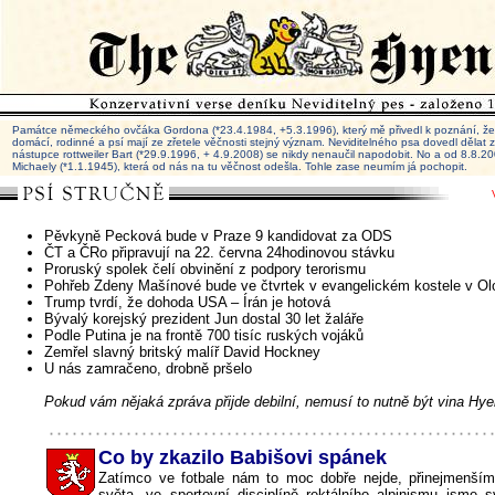
Památce německého ovčáka Gordona (*23.4.1984, +5.3.1996), který mě přivedl k poznání, že 
domácí, rodinné a psí mají ze zřetele věčnosti stejný význam. Neviditelného psa dovedl dělat
nástupce rottweiler Bart (*29.9.1996, + 4.9.2008) se nikdy nenaučil napodobit. No a od 8.8.
Michaely (*1.1.1945), která od nás na tu věčnost odešla. Tohle zase neumím já pochopit.
Pěvkyně Pecková bude v Praze 9 kandidovat za ODS
ČT a ČRo připravují na 22. června 24hodinovou stávku
Proruský spolek čelí obvinění z podpory terorismu
Pohřeb Zdeny Mašínové bude ve čtvrtek v evangelickém kostele v O
Trump tvrdí, že dohoda USA – Írán je hotová
Bývalý korejský prezident Jun dostal 30 let žaláře
Podle Putina je na frontě 700 tisíc ruských vojáků
Zemřel slavný britský malíř David Hockney
U nás zamračeno, drobně pršelo
Pokud vám nějaká zpráva přijde debilní, nemusí to nutně být vina Hye
Co by zkazilo Babišovi spánek
Zatímco ve fotbale nám to moc dobře nejde, přinejmenším
světa, ve sportovní disciplíně rektálního alpinismu jsme 