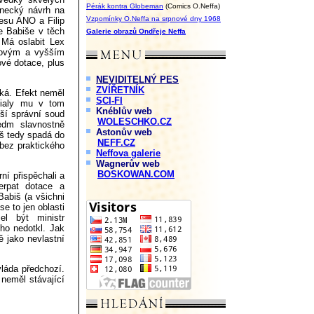
Pérák kontra Globeman
(Comics O.Neffa)
anecký návrh na
Vzpomínky O.Neffa na srpnové dny 1968
esu ANO a Filip
je Babiše v těch
Galerie obrazů Ondřeje Neffa
 Má oslabit Lex
inovým a vyšším
ové dotace, plus
NEVIDITELNÝ PES
ZVÍŘETNÍK
íká. Efekt neměl
SCI-FI
Fialy mu v tom
Knéblův web
ší správní soud
WOLESCHKO.CZ
edm slavnostně
Astonův web
iš tedy spadá do
NEFF.CZ
 bez praktického
Neffova galerie
Wagnerův web
BOSKOWAN.COM
ní přispěchali a
erpat dotace a
Babiš (a všichni
se to jen oblasti
el být ministr
ho nedotkl. Jak
ě jako nevlastní
vláda předchozí.
 neměl stávající