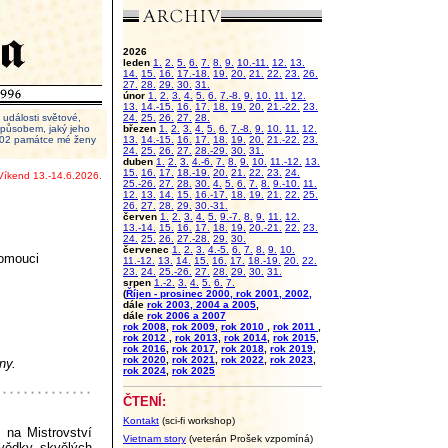
2026
leden
1.
2.
5.
6.
7.
8.
9.
10.-11.
12.
13.
14.
15.
16.
17.-18.
19.
20.
21.
22.
23.
26.
27.
28.
29.
30.
31.
únor
1.
2.
3.
4.
5.
6.
7.-8.
9.
10.
11.
12.
13.
14.-15.
16.
17.
18.
19.
20.
21.-22.
23.
události světové,
24.
25.
26.
27.
28.
 způsobem, jaký jeho
březen
1.
2.
3.
4.
5.
6.
7.-8.
9.
10.
11.
12.
2002 památce mé ženy
13.
14.-15.
16.
17.
18.
19.
20.
21.-22.
23.
24.
25.
26.
27.
28.-29.
30.
31.
duben
1.
2.
3.
4.-6.
7.
8.
9.
10.
11.-12.
13.
15.
16.
17.
18.-19.
20.
21.
22.
23.
24.
Víkend 13.-14.6.2026.
25.-26.
27.
28.
30.
4.
5.
6.
7.
8.
9.-10.
11.
12.
13.
14.
15.
16.-17.
18.
19.
21.
22.
25.
26.
27.
28.
29.
30.-31.
červen
1.
2.
3.
4.
5.
9.-7.
8.
9.
11.
12.
13.-14.
15.
16.
17.
18.
19.
20.-21.
22.
23.
24.
25.
26.
27.-28.
29.
30.
červenec
1.
2.
3.
4.-5.
6.
7.
8.
9.
10.
lomouci
11.-12.
13.
14.
15.
16.
17.
18.-19.
20.
22.
23.
24.
25.-26.
27.
28.
29.
30.
31.
srpen
1.-2.
3.
4.
5.
6.
7.
(
Říjen - prosinec 2000, rok 2001, 2002,
dále
rok 2003, 2004 a 2005
,
dále
rok 2006 a 2007
rok 2008
,
rok 2009
,
rok 2010
,
rok 2011
,
rok 2012
,
rok 2013
,
rok 2014
,
rok 2015
,
rok 2016
,
rok 2017
,
rok 2018
,
rok 2019
,
rok 2020
,
rok 2021
,
rok 2022
,
rok 2023
,
ny.
rok 2024
,
rok 2025
ČTENÍ:
Kontakt
(sci-fi workshop)
 na Mistrovství
Vietnam story
(veterán Prošek vzpomíná)
svědky skvělých