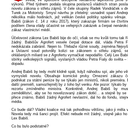
výkonů. Před týdnem podala skupina poslanců vládních stran posl
novelu zákona o střetu zájmů. V čele skupiny Radek Vondráček v dr
Turek za Motoristy. Smysl návrhu je zřetelný: usnadnit spaní Andre
několika málo hodinách, jež velikán české politiky spánku věnuje.
Babiš (zákon č. 14 z roku 2017), který zakazuje firmám se čtvrt
podílem člena vlády účastnit se veřejných zakázek a čerpat nenárok
zákaz vlastnictví médií.
Účelovost zákona Lex Babiš bije do očí, však se mu kvůli tomu tak ř
žádný. Babišův Agrofert vesele čerpal dotace dál, vláda Petra 
nedokázala zabránit. Nejen to. Třebaže různé soudy, zejména Nejvyš
a Ústavní soud potvrdily kolizi se zákonem o střetu zájmů, s
ohlášených miliard se z Agrofertu vymačkat nepodařilo. Celý Lex Bab
sbírky velkolepých signálů, vyslaných vládou Petra Fialy do světa –
dopadu.
Andrej Babiš by tedy mohl klidně spát, když náhodou spí, ale jeho věr
vymysleli novelu. Obsahuje komické prvky. Omezení zákazu č
podnikat za státní peníze by se týkalo jen ministrů, nikoli premiéra. 
další premiéři, samozřejmě) by z toho byl venku. Ale pozor: týkalo by 
rezortu zmíněného ministra. Konkrétně, Andrej Babiš by mus
zemědělství, aby se ho novelizovaný zákon dotkl… a stejně by se 
přece známo, Babiš žádný Agrofert nevlastní, dal ho do fondu, stejn
média.
Co bude dál? Vládní koalice má tak pohodlnou většinu, jako ji měla 
Novela tedy má šanci projít. Efekt nebude mít žádný, stejně jako ho
Lex Babiš.
Co by bylo podstatné?