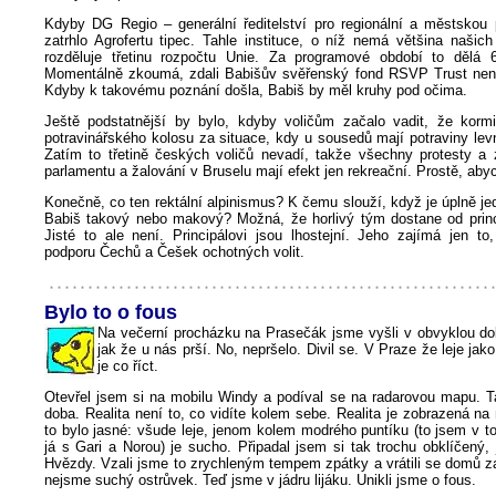
Kdyby DG Regio – generální ředitelství pro regionální a městskou p
zatrhlo Agrofertu tipec. Tahle instituce, o níž nemá většina našic
rozděluje třetinu rozpočtu Unie. Za programové období to dělá 6
Momentálně zkoumá, zdali Babišův svěřenský fond RSVP Trust nen
Kdyby k takovému poznání došla, Babiš by měl kruhy pod očima.
Ještě podstatnější by bylo, kdyby voličům začalo vadit, že kormid
potravinářského kolosu za situace, kdy u sousedů mají potraviny lev
Zatím to třetině českých voličů nevadí, takže všechny protesty a 
parlamentu a žalování v Bruselu mají efekt jen rekreační. Prostě, aby
Konečně, co ten rektální alpinismus? K čemu slouží, když je úplně jedn
Babiš takový nebo makový? Možná, že horlivý tým dostane od princ
Jisté to ale není. Principálovi jsou lhostejní. Jeho zajímá jen to
podporu Čechů a Češek ochotných volit.
Bylo to o fous
Na večerní procházku na Prasečák jsme vyšli v obvyklou dob
jak že u nás prší. No, nepršelo. Divil se. V Praze že leje jak
je co říct.
Otevřel jsem si na mobilu Windy a podíval se na radarovou mapu. T
doba. Realita není to, co vidíte kolem sebe. Realita je zobrazená na
to bylo jasné: všude leje, jenom kolem modrého puntíku (to jsem v 
já s Gari a Norou) je sucho. Připadal jsem si tak trochu obklíčený
Hvězdy. Vzali jsme to zrychleným tempem zpátky a vrátili se domů z
nejsme suchý ostrůvek. Teď jsme v jádru lijáku. Unikli jsme o fous.