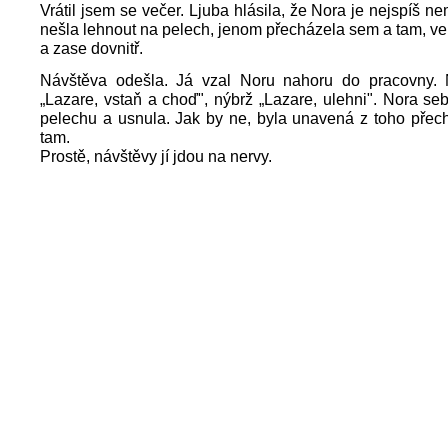
Vrátil jsem se večer. Ljuba hlásila, že Nora je nejspíš n
nešla lehnout na pelech, jenom přecházela sem a tam, v
a zase dovnitř.
Návštěva odešla. Já vzal Noru nahoru do pracovny.
„Lazare, vstaň a choď", nýbrž „Lazare, ulehni". Nora se
pelechu a usnula. Jak by ne, byla unavená z toho přec
tam.
Prostě, návštěvy jí jdou na nervy.