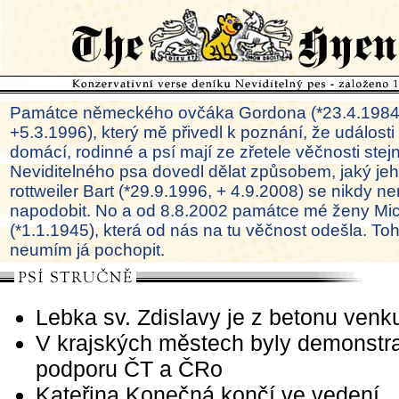
Památce německého ovčáka Gordona (*23.4.1984
+5.3.1996), který mě přivedl k poznání, že události
domácí, rodinné a psí mají ze zřetele věčnosti ste
Neviditelného psa dovedl dělat způsobem, jaký je
rottweiler Bart (*29.9.1996, + 4.9.2008) se nikdy ne
napodobit. No a od 8.8.2002 památce mé ženy Mi
(*1.1.1945), která od nás na tu věčnost odešla. To
neumím já pochopit.
Lebka sv. Zdislavy je z betonu venk
V krajských městech byly demonstr
podporu ČT a ČRo
Kateřina Konečná končí ve vedení