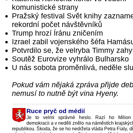
komunistické strany
Pražský festival Svět knihy zaznam
rekordní počet návštěvníků
Trump hrozí Íránu zničením
Izrael zabil vojenského šéfa Hamás
Potvrdilo se, že velryba Timmy zahy
Soutěž Eurovize vyhrálo Bulharsko
U nás sobota proměnlivá, neděle sl
Pokud vám nějaká zpráva přijde debi
nemusí to nutně být vina Hyeny.
Ruce pryč od médií
Je to velmi správné heslo. Razí ho Milion 
demokracii a v neděli znělo na náměstích krajskýc
republikou. Škoda, že se ho nedržela vláda Petra Fialy, d