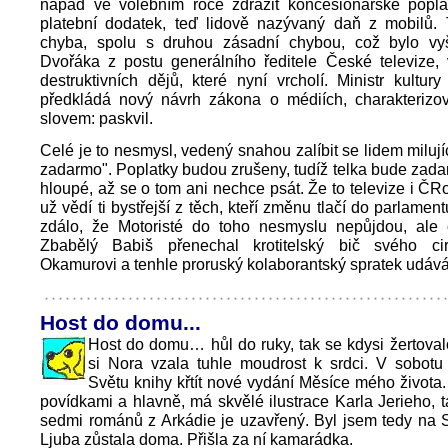
nápad ve volebním roce zdražit koncesionářské popla
platební dodatek, teď lidově nazývaný daň z mobilů. 
chyba, spolu s druhou zásadní chybou, což bylo vyš
Dvořáka z postu generálního ředitele České televize, 
destruktivních dějů, které nyní vrcholí. Ministr kultur
předkládá nový návrh zákona o médiích, charakterizo
slovem: paskvil.
Celé je to nesmysl, vedený snahou zalíbit se lidem miluj
zadarmo". Poplatky budou zrušeny, tudíž telka bude zadar
hloupé, až se o tom ani nechce psát. Že to televize i ČR
už vědí ti bystřejší z těch, kteří změnu tlačí do parlamen
zdálo, že Motoristé do toho nesmyslu nepůjdou, ale 
Zbabělý Babiš přenechal krotitelský bič svého ci
Okamurovi a tenhle proruský kolaborantský spratek udáv
Host do domu...
Host do domu… hůl do ruky, tak se kdysi žertoval
si Nora vzala tuhle moudrost k srdci. V sobotu
Světu knihy křtít nové vydání Měsíce mého života
povídkami a hlavně, má skvělé ilustrace Karla Jerieho, 
sedmi románů z Arkádie je uzavřený. Byl jsem tedy na 
Ljuba zůstala doma. Přišla za ní kamarádka.