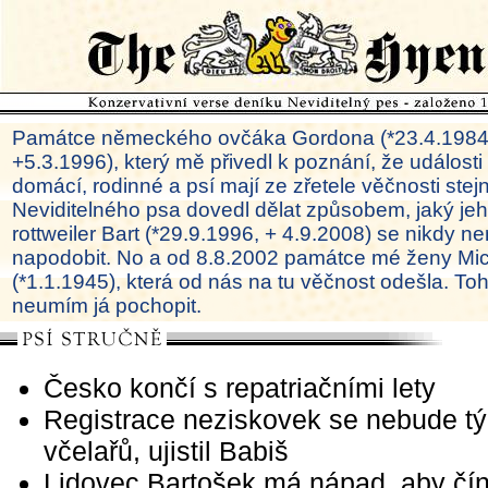
Památce německého ovčáka Gordona (*23.4.1984
+5.3.1996), který mě přivedl k poznání, že události
domácí, rodinné a psí mají ze zřetele věčnosti ste
Neviditelného psa dovedl dělat způsobem, jaký je
rottweiler Bart (*29.9.1996, + 4.9.2008) se nikdy ne
napodobit. No a od 8.8.2002 památce mé ženy Mi
(*1.1.1945), která od nás na tu věčnost odešla. To
neumím já pochopit.
Česko končí s repatriačními lety
Registrace neziskovek se nebude tý
včelařů, ujistil Babiš
Lidovec Bartošek má nápad, aby čí