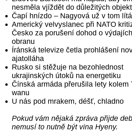
nesměla vjíždět do důležitých objek
Čapí hnízdo – Nagyová už v tom lít
Americký velvyslanec při NATO kriti
Česko za porušení dohod o výdajíc
obranu
Íránská televize četla prohlášení no
ajatolláha
Rusko si stěžuje na bezohlednost
ukrajinských útoků na energetiku
Čínská armáda přerušila lety kolem 
wanu
U nás pod mrakem, déšť, chladno
Pokud vám nějaká zpráva přijde debi
nemusí to nutně být vina Hyeny.