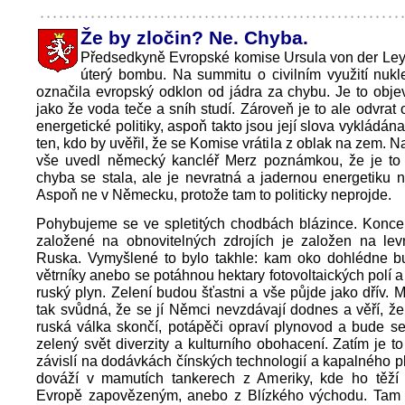
Že by zločin? Ne. Chyba.
Předsedkyně Evropské komise Ursula von der Ley
úterý bombu. Na summitu o civilním využití nukl
označila evropský odklon od jádra za chybu. Je to obje
jako že voda teče a sníh studí. Zároveň je to ale odvrat
energetické politiky, aspoň takto jsou její slova vykládána
ten, kdo by uvěřil, že se Komise vrátila z oblak na zem. 
vše uvedl německý kancléř Merz poznámkou, že je to 
chyba se stala, ale je nevratná a jadernou energetiku n
Aspoň ne v Německu, protože tam to politicky neprojde.
Pohybujeme se ve spletitých chodbách blázince. Koncep
založené na obnovitelných zdrojích je založen na le
Ruska. Vymyšlené to bylo takhle: kam oko dohlédne bu
větrníky anebo se potáhnou hektary fotovoltaických polí a
ruský plyn. Zelení budou šťastni a vše půjde jako dřív. M
tak svůdná, že se jí Němci nevzdávají dodnes a věří, že
ruská válka skončí, potápěči opraví plynovod a bude s
zelený svět diverzity a kulturního obohacení. Zatím je to
závislí na dodávkách čínských technologií a kapalného pl
dováží v mamutích tankerech z Ameriky, kde ho těž
Evropě zapovězeným, anebo z Blízkého východu. Tam a