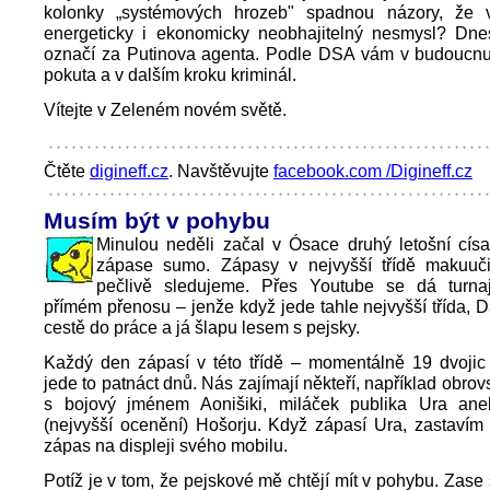
kolonky „systémových hrozeb" spadnou názory, že v
energeticky i ekonomicky neobhajitelný nesmysl? Dn
označí za Putinova agenta. Podle DSA vám v budoucnu
pokuta a v dalším kroku kriminál.
Vítejte v Zeleném novém světě.
Čtěte
digineff.cz
. Navštěvujte
facebook.com /Digineff.cz
Musím být v pohybu
Minulou neděli začal v Ósace druhý letošní císa
zápase sumo. Zápasy v nejvyšší třídě makuuč
pečlivě sledujeme. Přes Youtube se dá turna
přímém přenosu – jenže když jede tahle nejvyšší třída, D
cestě do práce a já šlapu lesem s pejsky.
Každý den zápasí v této třídě – momentálně 19 dvojic
jede to patnáct dnů. Nás zajímají někteří, například obro
s bojový jménem Aonišiki, miláček publika Ura an
(nejvyšší ocenění) Hošorju. Když zápasí Ura, zastavím
zápas na displeji svého mobilu.
Potíž je v tom, že pejskové mě chtějí mít v pohybu. Zase s