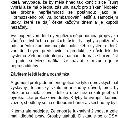
která nevypadá, že by měla hned tak končit: sice Trum
vyhrál a že má o jednu zásluhu navíc pro získání Nobelo
ale drobné nepříjemnosti se potáhnou: jako je
Hormuzského průlivu, bombardování letišť a samozřejmě
útoky, které se dají čekat každým dnem a je kupodi
nezačaly.
Vystoupení von der Leyen přízračně připomíná projevy k
vůdců o chybách a o potížích růstu. Ty chyby a potíže růs
odstraněním komunismu jako politického systému. Jenže
von der Leyen představitel a produkt, je důsledek de
systému. Zelenou ideologii a páchání dobra se líbí volič
– proto si Merz naříká, že návrat k rozumu je v
neprosaditelný.
Závěrem ještě jedna poznámka.
Argument proti jaderné energetice se týká obrovských ná
výstavby. Technicky vzato není žádný důvod, proč b
elektrárna měla stavět déle a dráž než cokoli jiného.
byrokratické překážkové dráhy. Kdyby to evropští kormide
vážně, shodli by se na odbourání bariér a všechno by bylo
K tomu ale nedojde. Zelenost je lukrativní živnost a zele
mají dlouhé prsty. Šrouby utahují. Diskutuje se o DSA