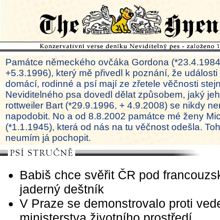
Památce německého ovčáka Gordona (*23.4.1984
+5.3.1996), který mě přivedl k poznání, že události
domácí, rodinné a psí mají ze zřetele věčnosti ste
Neviditelného psa dovedl dělat způsobem, jaký je
rottweiler Bart (*29.9.1996, + 4.9.2008) se nikdy ne
napodobit. No a od 8.8.2002 památce mé ženy Mi
(*1.1.1945), která od nás na tu věčnost odešla. To
neumím já pochopit.
Babiš chce svěřit ČR pod francouzs
jaderný deštník
V Praze se demonstrovalo proti ved
ministerstva životního prostředí