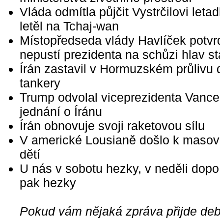
Vláda odmítla půjčit Vystrčilovi letad
letěl na Tchaj-wan
Místopředseda vlády Havlíček potvrd
nepustí prezidenta na schůzi hlav 
Írán zastavil v Hormuzském průlivu 
tankery
Trump odvolal viceprezidenta Vance
jednání o Íránu
Írán obnovuje svoji raketovou sílu
V americké Lousianě došlo k masov
dětí
U nás v sobotu hezky, v neděli dopo
pak hezky
Pokud vám nějaká zpráva přijde debi