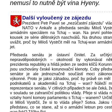
nemusí to nutně být vina Hyeny.
Další vyloučený ze zájezdu
Prezident Petr Pavel se „nezúčastní zájezdu" vl
NATO v Ankaře a předseda senátu Miloš Vystr
armádním speciálem na Tchaj – wan. Na první pohled
kousek ze série dětinských naschválů. Na druhou stran
uvážit, proč by Miloš Vystrčit měl na Tchaj-wan armád
jet.
Předseda senátu je ústavní činitel. Za určit
nepravděpodobných – okolností by vykonával něk
prezidenta republiky a hlídá jeden ze sedmi klíčů Korunn
jsou uschovány české korunovační klenoty. Coby předs
senátor je ale jednoznačně součástí moci zákonod
výkonné. Proto je jaksi záhadou, proč by právě on měl
podnikatelů a akademiků na Tchaj – wan? Náleží m
reprezentace senátu. V citlivých případech se ale čeká, ž
v souladu se zahraniční politikou vlády. Přeje si vláda 
vztahy horní komory parlamentu s Tchaj – wanem? Určitě 
si Miloš Vystrčil, že si to vláda přeje? Sotva. Jakou
představu, co se stane, až si o armádní letoun pro ces
wan řekl? Těžko říct…