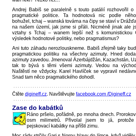
Andrej Babiš se paralelně s touto patálií rozhovořil 
pragmatické politice. Ta hodnotová nic podle něho
bohužel, tchaj – wanská továrna na čipy se staví v Drážďa
na našem území, jak jsme si přáli. Nicméně jinak ale 
vztahy s Tchaj – wanem lepší než s komunistickou 
výsledek hodnotové politiky, nebo pragmatismus?
Ani tuto záhadu nerozlouskneme. Babiš zřejmě taky bud
pragmatickou politiku na všechny azimuty. Hned doda
azimuty zavedou. Jmenoval Ázerbájdžán, Kazachstán, Uz
tak to bývá s těmi všemi azimuty. Vedou na výcho
Naštěstí ne vždycky. Karel Havlíček se vypravil nedáv
Snad tam něco pragmatického dohodl.
Čtěte
digineff.cz
. Navštěvujte
facebook.com /Digineff.cz
Zase do kabátků
Ráno pršelo, pořádně, po mnoha dnech. Prorokova
osm milimetrů. Přivolal jsem to já, protože
pejskovací kabátky na příští zimu.
Moc rády strčily Gari s Norou hlavy do límce, když viděly