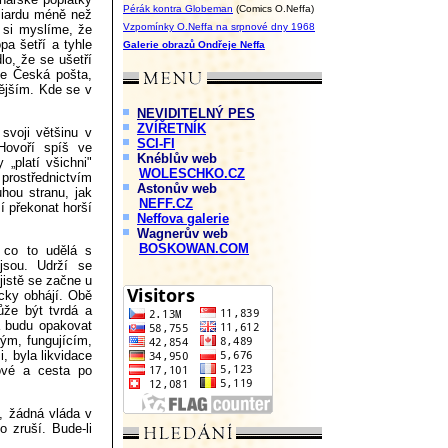
Pérák kontra Globeman
(Comics O.Neffa)
liardu méně než
Vzpomínky O.Neffa na srpnové dny 1968
 si myslíme, že
pa šetří a tyhle
Galerie obrazů Ondřeje Neffa
lo, že se ušetří
de Česká pošta,
nějším. Kde se v
NEVIDITELNÝ PES
ZVÍŘETNÍK
svoji většinu v
SCI-FI
Hovoří spíš ve
Knéblův web
„platí všichni"
WOLESCHKO.CZ
prostřednictvím
Astonův web
uhou stranu, jak
NEFF.CZ
í překonat horší
Neffova galerie
Wagnerův web
BOSKOWAN.COM
 co to udělá s
jsou. Udrží se
jistě se začne u
ycky obhájí. Obě
ůže být tvrdá a
a budu opakovat
ným, fungujícím,
i, byla likvidace
hové a cesta po
, žádná vláda v
 zruší. Bude-li