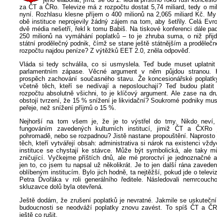
za ČT a ČRo. Televize má z rozpočtu dostat 5,74 miliard, tedy o mi
nyní. Rozhlasu klesne příjem o 400 milionů na 2,065 miliard Kč. My
obě instituce neprojevily žádný zájem na tom, aby šetřily. Celá Evro
dvě média nešetří, řekl k tomu Babiš. Na tiskové konferenci dále pad
250 milionů na vymáhání poplatků – to je zhruba suma, o niž přij
státní prodělečný podnik, čímž se stane ještě státnějším a proděleč
rozpočtu najdou peníze? Z výtěžků EET 2.0, zněla odpověď.
Vláda si tedy schválila, co si usmyslela. Teď bude muset uplatnit 
parlamentním zápase. Věcné argument v něm půjdou stranou. 
prospěch zachování současného stavu. Že koncesionářské poplatky 
včetně těch, kteří se nedívají a neposlouchají? Teď budou platit 
rozpočtu absolutně všichni, to je klíčový argument. Ale zase na dr
obstojí tvrzení, že 15 % snížení je likvidační? Soukromé podniky mus
peřeje, než snížení příjmů o 15 %.
Nejhorší na tom všem je, že je to výstřel do tmy. Nikdo neví,
fungováním zavedených kulturních institucí, jimiž ČT a ČXRo 
pohromadě, nebo se rozpadnou? Jistě nastane propouštění. Naprosto 
těch, kteří vytvářejí obsah: administrativa si nárok na existenci vžd
instituce se chystají ke stávce. Může být symbolická, ale taky m
zničující. Vyčkejme příštích dnů, ale mé proroctví je jednoznačné 
jen to, co jsem tu napsal už několikrát. Je to jen další rána zavede
oblíbeným institucím. Bylo jich hodně, ta nejtěžší, pokud jde o televiz
Petra Dvořáka v roli generálního ředitele. Následovali nemrcouc
skluzavce dolů byla otevřená.
Ještě dodám, že zrušení poplatků je nevratné. Jakmile se uskuteční
budoucnosti se neodváží poplatky znovu zavést. To spíš ČT a ČRo
ještě co rušit.