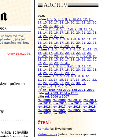
2026
leden
1.
2.
5.
6.
7.
8.
9.
10.-11.
12.
13.
14.
15.
16.
17.-18.
19.
20.
21.
22.
23.
26.
27.
28.
29.
30.
31.
únor
1.
2.
3.
4.
5.
6.
7.-8.
9.
10.
11.
12.
13.
14.-15.
16.
17.
18.
19.
20.
21.-22.
23.
události světové,
24.
25.
26.
27.
28.
 způsobem, jaký jeho
březen
1.
2.
3.
4.
5.
6.
7.-8.
9.
10.
11.
12.
2002 památce mé ženy
13.
14.-15.
16.
17.
18.
19.
20.
21.-22.
23.
24.
25.
26.
27.
28.-29.
30.
31.
duben
1.
2.
3.
4.-6.
7.
8.
9.
10.
11.-12.
13.
15.
16.
17.
18.-19.
20.
21.
22.
23.
24.
Úterý 16.6.2026.
25.-26.
27.
28.
30.
4.
5.
6.
7.
8.
9.-10.
11.
12.
13.
14.
15.
16.-17.
18.
19.
21.
22.
25.
26.
27.
28.
29.
30.-31.
červen
1.
2.
3.
4.
5.
9.-7.
8.
9.
11.
12.
13.-14.
15.
16.
17.
18.
19.
20.-21.
22.
23.
24.
25.
26.
27.-28.
29.
30.
červenec
1.
2.
3.
4.-5.
6.
7.
8.
9.
10.
11.-12.
13.
14.
15.
16.
17.
18.-19.
20.
22.
zským průlivem
23.
24.
25.-26.
27.
28.
29.
30.
31.
srpen
1.-2.
3.
4.
5.
6.
7.
(
Říjen - prosinec 2000, rok 2001, 2002,
dále
rok 2003, 2004 a 2005
,
dále
rok 2006 a 2007
rok 2008
,
rok 2009
,
rok 2010
,
rok 2011
,
rok 2012
,
rok 2013
,
rok 2014
,
rok 2015
,
rok 2016
,
rok 2017
,
rok 2018
,
rok 2019
,
rok 2020
,
rok 2021
,
rok 2022
,
rok 2023
,
ny.
rok 2024
,
rok 2025
ČTENÍ:
Kontakt
(sci-fi workshop)
 vláda schválila
Vietnam story
(veterán Prošek vzpomíná)
onářské poplatky