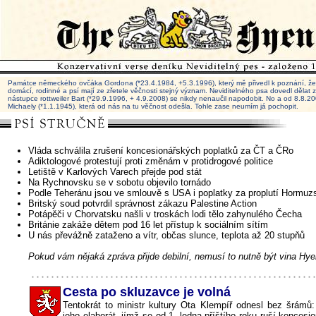
Památce německého ovčáka Gordona (*23.4.1984, +5.3.1996), který mě přivedl k poznání, že 
domácí, rodinné a psí mají ze zřetele věčnosti stejný význam. Neviditelného psa dovedl dělat
nástupce rottweiler Bart (*29.9.1996, + 4.9.2008) se nikdy nenaučil napodobit. No a od 8.8.
Michaely (*1.1.1945), která od nás na tu věčnost odešla. Tohle zase neumím já pochopit.
Vláda schválila zrušení koncesionářských poplatků za ČT a ČRo
Adiktologové protestují proti změnám v protidrogové politice
Letiště v Karlových Varech přejde pod stát
Na Rychnovsku se v sobotu objevilo tornádo
Podle Teheránu jsou ve smlouvě s USA i poplatky za proplutí Hormu
Britský soud potvrdil správnost zákazu Palestine Action
Potápěči v Chorvatsku našli v troskách lodi tělo zahynulého Čecha
Británie zakáže dětem pod 16 let přístup k sociálním sítím
U nás převážně zataženo a vítr, občas slunce, teplota až 20 stupňů
Pokud vám nějaká zpráva přijde debilní, nemusí to nutně být vina Hye
Cesta po skluzavce je volná
Tentokrát to ministr kultury Ota Klempíř odnesl bez šrámů:
jeho elaborát, jímž se od 1. ledna příštího roku ruší koncesi