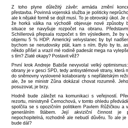
Z toho plyne důležitý závěr: armáda změní konce
přestavba. Povinná vojenská služba je politicky neprůc
ale k nějaké formě se dojít musí. To je obrovský úkol. Je o 
že horká válka na východě objevuje nové způsoby b
situace se navyšuje rozpočet na obranu. Představ
Schillerová přepsala rozpočet s tím výsledkem, že by v
objemu 5 % HDP. Americký velvyslanec by byl nadšen
bychom se nerudovsky ptát, kam s ním. Bylo by to, as
někdo přišel a vrazil mé rodině padesát mega na vylep
s tím? Zlaté okapy? Postavit věž?
První krok Andreje Babiše nevyvolal velký optimismus:
obrany je v gesci SPD, tedy antisystémové strany, která n
do sněmovny vyslovené kolaboranty s nepřátelským rež
ale, že se ministr Zůna dokázal chovat rozumně. Jeho
posuzovat, je brzy.
Hodně bude záležet na komunikaci s veřejností. Pře
rezortu, ministryně Černochová, v tomto ohledu předvádě
spolčila se s opozičním politikem Pavlem Růžičkou a v
generálním štábem. Její akviziční činnost je p
nepochopitelná, rozhodně ale nebudí důvěru. To ale je
bude dál?