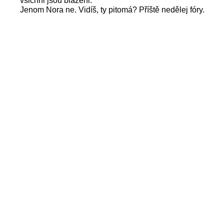
všichni jsou blaženi.
Jenom Nora ne. Vidíš, ty pitomá? Příště nedělej fóry.