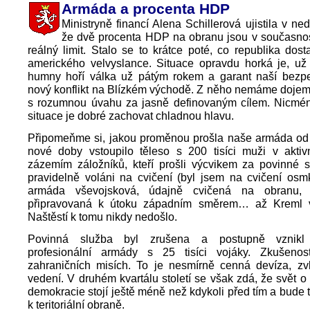
Armáda a procenta HDP
Ministryně financí Alena Schillerová ujistila v ned
že dvě procenta HDP na obranu jsou v současnos
reálný limit. Stalo se to krátce poté, co republika dost
amerického velvyslance. Situace opravdu horká je, už 
humny hoří válka už pátým rokem a garant naší bezpeč
nový konflikt na Blízkém východě. Z něho nemáme dojem
s rozumnou úvahu za jasně definovaným cílem. Nicmén
situace je dobré zachovat chladnou hlavu.
Připomeňme si, jakou proměnou prošla naše armáda od 
nové doby vstoupilo těleso s 200 tisíci muži v aktiv
zázemím záložníků, kteří prošli výcvikem za povinné s
pravidelně voláni na cvičení (byl jsem na cvičení osmk
armáda vševojsková, údajně cvičená na obranu, a
připravovaná k útoku západním směrem… až Kreml v
Naštěstí k tomu nikdy nedošlo.
Povinná služba byl zrušena a postupně vznikl
profesionální armády s 25 tisíci vojáky. Zkušenos
zahraničních misích. To je nesmírně cenná devíza, zvl
vedení. V druhém kvartálu století se však zdá, že svět o
demokracie stojí ještě méně než kdykoli před tím a bude t
k teritoriální obraně.