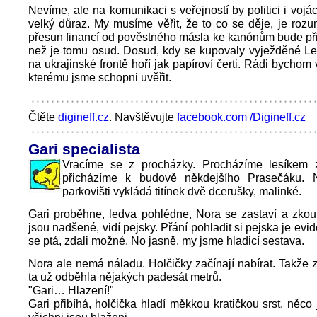
Nevíme, ale na komunikaci s veřejností by politici i vojác
velký důraz. My musíme věřit, že to co se děje, je roz
přesun financí od pověstného másla ke kanónům bude při
než je tomu osud. Dosud, kdy se kupovaly vyježděné Le
na ukrajinské frontě hoří jak papíroví čerti. Rádi bychom v
kterému jsme schopni uvěřit.
Čtěte
digineff.cz
. Navštěvujte
facebook.com /Digineff.cz
Gari specialista
Vracíme se z procházky. Procházíme lesíkem 
přicházíme k budově někdejšího Prasečáku. N
parkovišti vykládá titínek dvě dcerušky, malinké.
Gari proběhne, ledva pohlédne, Nora se zastaví a zkou
jsou nadšené, vidí pejsky. Přání pohladit si pejska je evid
se ptá, zdali možné. No jasně, my jsme hladicí sestava.
Nora ale nemá náladu. Holčičky začínají nabírat. Takže 
ta už odběhla nějakých padesát metrů.
"Gari… Hlazení!"
Gari přibíhá, holčička hladí měkkou kratičkou srst, něco