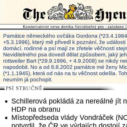
Památce německého ovčáka Gordona (*23.4.1984
+5.3.1996), který mě přivedl k poznání, že události
domácí, rodinné a psí mají ze zřetele věčnosti ste
Neviditelného psa dovedl dělat způsobem, jaký je
rottweiler Bart (*29.9.1996, + 4.9.2008) se nikdy ne
napodobit. No a od 8.8.2002 památce mé ženy Mi
(*1.1.1945), která od nás na tu věčnost odešla. To
neumím já pochopit.
Schillerová pokládá za nereálné jít 
HDP na obranu
Místopředseda vlády Vondráček (N
potvrdil, že ČR ve výdajích dostojí