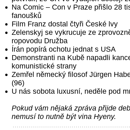
Na Comic – Con v Praze přišlo 28 ti
fanoušků
Film Franz dostal čtyři České lvy
Zelenskyj se vykrucuje ze zprovozn
ropovodu Družba
Írán popírá ochotu jednat s USA
Demonstranti na Kubě napadli kance
komunistické strany
Zemřel německý filosof Jürgen Hab
(96)
U nás sobota luxusní, neděle pod 
Pokud vám nějaká zpráva přijde debi
nemusí to nutně být vina Hyeny.