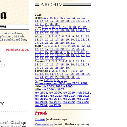
2026
leden
1.
2.
5.
6.
7.
8.
9.
10.-11.
12.
13.
14.
15.
16.
17.-18.
19.
20.
21.
22.
23.
26.
27.
28.
29.
30.
31.
únor
1.
2.
3.
4.
5.
6.
7.-8.
9.
10.
11.
12.
13.
14.-15.
16.
17.
18.
19.
20.
21.-22.
23.
události světové,
24.
25.
26.
27.
28.
 způsobem, jaký jeho
březen
1.
2.
3.
4.
5.
6.
7.-8.
9.
10.
11.
12.
2002 památce mé ženy
13.
14.-15.
16.
17.
18.
19.
20.
21.-22.
23.
24.
25.
26.
27.
28.-29.
30.
31.
duben
1.
2.
3.
4.-6.
7.
8.
9.
10.
11.-12.
13.
15.
16.
17.
18.-19.
20.
21.
22.
23.
24.
Pátek 19.6.2026.
25.-26.
27.
28.
30.
4.
5.
6.
7.
8.
9.-10.
11.
12.
13.
14.
15.
16.-17.
18.
19.
21.
22.
25.
26.
27.
28.
29.
30.-31.
u
červen
1.
2.
3.
4.
5.
9.-7.
8.
9.
11.
12.
oru
13.-14.
15.
16.
17.
18.
19.
20.-21.
22.
23.
24.
25.
26.
27.-28.
29.
30.
červenec
1.
2.
3.
4.-5.
6.
7.
8.
9.
10.
11.-12.
13.
14.
15.
16.
17.
18.-19.
20.
22.
23.
24.
25.-26.
27.
28.
29.
30.
31.
srpen
1.-2.
3.
4.
5.
6.
7.
(
Říjen - prosinec 2000, rok 2001, 2002,
dále
rok 2003, 2004 a 2005
,
dále
rok 2006 a 2007
rok 2008
,
rok 2009
,
rok 2010
,
rok 2011
,
rok 2012
,
rok 2013
,
rok 2014
,
rok 2015
,
rok 2016
,
rok 2017
,
rok 2018
,
rok 2019
,
rok 2020
,
rok 2021
,
rok 2022
,
rok 2023
,
ny.
rok 2024
,
rok 2025
ČTENÍ:
Kontakt
(sci-fi workshop)
ízení“. Obsahuje
Vietnam story
(veterán Prošek vzpomíná)
 o navrácení se