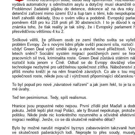
vydává automaticky s odmítnutím asylu a dotyčný musí okamžitě o
Problémoví žadatelé půjdou do detence, dokonce až na dva roky.
detenční zařízení mimo území EU a šup tam s těmi, kdo nespolupracu
kteří zahodili doklady, lžou o svém věku a podobně. Evropský parla
poměrem 418 pro ku 218 proti při 30 abstencích. I to je důvod k o
známka toho, že tlak reality je tak silný, že i Evropský parlament
přesvědčivou většinou 4 ku 2.
Snílkové věřili, že přílivem osob ze zemí třetího světa se vyře
problém Evropy. Že s novými lidmi přijde svěží pracovní síla, roztoč
vždyť Green Deal vytkl smělé úkoly a otevřel nové příležitosti. Vý
letech snění? Sociální systém migrací postižených zemí se hrou
pracovních sil trvá, kriminalita roste. Green Deal zůstává státním n
roztočil kola jenom v Číně. Odtud se do Evropy dovážejí vše
technologie nezbytné pro udržitelnou společnost zítřka. Náboženství 
příliš mnoho kněží je na něm finančně závislých. Co ale s tou mig
společnosti roste, někde jsou už i výtržnosti připomínající občanskou 
To byl popud pro nové „návratové nařízení“ a jak jsem řekl, to je ta o
mé úvahy.
Teď ten pesimismus. Tedy, spíš realismus.
Hranice jsou propustné nebo nejsou. První zřídili plot Maďaři a dod
pokutu. Ještě lepší plot mají Poláci, ale ty Brusel nepokutuje, protož
politiku. Nikde jinde nic konkrétního rozumného a očividně efektivníh
migraci nedělají. Jenže, co se dá skutečně reálného dělat?
Bylo by možné narušit migrační byznys zabavováním takzvaně huma
ve skutečnosti pašeráckých lodí. Neprojde to přes soudy, musel