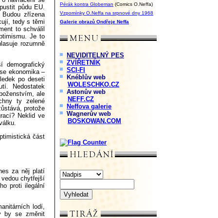
Pérák kontra Globeman
(Comics O.Neffa)
pustit půdu EU.
Vzpomínky O.Neffa na srpnové dny 1968
 Budou zřízena
jí, tedy s těmi
Galerie obrazů Ondřeje Neffa
ment to schválil
ptimismu. Je to
 hlasuje rozumně
NEVIDITELNÝ PES
ZVÍŘETNÍK
ší demografický
SCI-FI
í se ekonomika –
Knéblův web
sledek po deseti
WOLESCHKO.CZ
tí. Nedostatek
Astonův web
áboženstvím, ale
NEFF.CZ
chny ty zelené
Neffova galerie
zůstává, protože
Wagnerův web
rací? Neklid ve
BOSKOWAN.COM
válku.
ptimistická část
nes za něj platí
e vedou chytřejší
o proti ilegální
nitárních lodí,
y by se změnit