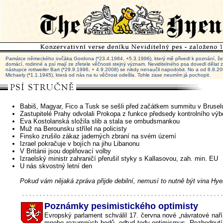
Památce německého ovčáka Gordona (*23.4.1984, +5.3.1996), který mě přivedl k poznání, že 
domácí, rodinné a psí mají ze zřetele věčnosti stejný význam. Neviditelného psa dovedl dělat
nástupce rottweiler Bart (*29.9.1996, + 4.9.2008) se nikdy nenaučil napodobit. No a od 8.8.
Michaely (*1.1.1945), která od nás na tu věčnost odešla. Tohle zase neumím já pochopit.
Babiš, Magyar, Fico a Tusk se sešli před začátkem summitu v Brusel
Zastupitelé Prahy odvolali Prokopa z funkce předsedy kontrolního výb
Eva Kostolanská složila slib a stala se ombudsmankou
Muž na Berounsku střílel na policisty
Finsko zrušilo zákaz jaderných zbraní na svém území
Izrael pokračuje v bojích na jihu Libanonu
V Británii jsou doplňovací volby
Izraelský ministr zahraničí přerušil styky s Kallasovou, zah. min. EU
U nás skvostný letní den
Pokud vám nějaká zpráva přijde debilní, nemusí to nutně být vina Hye
Poznámky pesimistického optimisty
Evropský parlament schválil 17. června nové „návratové nař
mnoho rozumných bodů, odtud tedy optimismus. Rozhodnutí