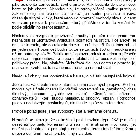
jako asistenta zaměstnala svého přítele. Pak bouchla do stolu nebo
berte to jak chcete. Nepřekousla, že strany vládní koalice pustily 
zákon o digitální ekonomice, jelikož jen sedm poslanců hlasova
obsahuje skryté kličky, které vedou k omezení svobody slova, k cenz
ve svém projevu k poslancům, který přinášíme v tomto vydání Ne
podle oficiálního stenozáznamu.
Následovala rezignace provázená zmatky, protože i rezignace má
neznalostí si Šichtařová vysloužila posměch na sítích. Poslankyní t
dní. Je to málo, ale do rekordu daleko – drží ho Jiří Dienstbier ml., 
jen jeden den. Pozornost budí i to, že se za těch 158 dní nedokázala s
až na samotný závěr. Politik musí opravdu mluvit a jednat a přesvě
spojence, argumentovat a třeba i pletichařit a podrážet nohy, to
politikovy práce. No, Markéta Šichtařová šla jinou cestou a protože je
ona se ve světě neztratí a nemusíme se o ni strachovat.
Navíc její obavy jsou oprávněné a kauza, o niž tak neúspěšně bojoval
Jde o takzvané potírání dezinformací a nenávistných projevů. Podle
mohou být šiřitelé obsahu likvidačně pokutování za „nezákonný obsa
škodlivý, nesoucí „systémové riziko". Chystá se zřízení „
oznamovatelů", kteří budou nahlašovat škodlivý obsah. Podrobnost
projevu odcházející poslankyně, ale i jinde – píše se o tom dost.
Protože pořád ještě jsme svobodný stát a nemáme cenzuru.
Nicméně se ukazuje, že ostražitost proti hrozbám typu DSA je malá: př
desetiletí po pádu komunismu u nás. To je strašně moc času, je
dnešní padesátníci si pamatují z cenzurního teroru tehdejšího režimu 
strávila čuměním na americké filmy na videu.