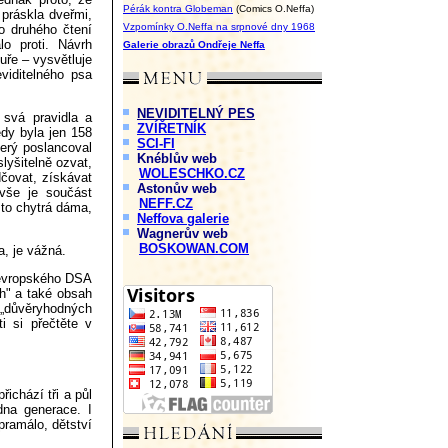
Pérák kontra Globeman
(Comics O.Neffa)
 práskla dveřmi,
Vzpomínky O.Neffa na srpnové dny 1968
do druhého čtení
lo proti. Návrh
Galerie obrazů Ondřeje Neffa
uře – vysvětluje
viditelného psa
NEVIDITELNÝ PES
 svá pravidla a
ZVÍŘETNÍK
edy byla jen 158
SCI-FI
který poslancoval
Knéblův web
lyšitelně ozvat,
WOLESCHKO.CZ
dčovat, získávat
Astonův web
 vše je součást
NEFF.CZ
 to chytrá dáma,
Neffova galerie
Wagnerův web
BOSKOWAN.COM
a, je vážná.
 evropského DSA
h" a také obsah
důvěryhodných
i si přečtěte v
ichází tři a půl
dna generace. I
pramálo, dětství