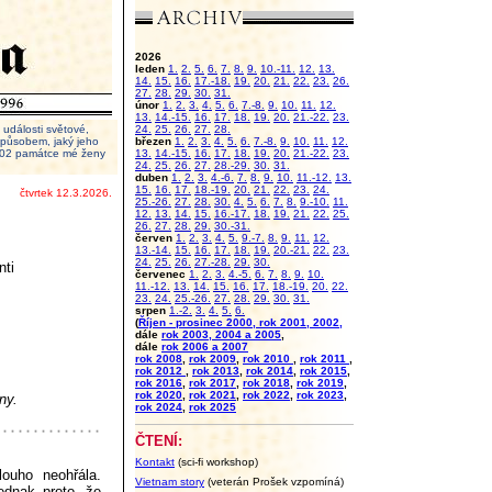
2026
leden
1.
2.
5.
6.
7.
8.
9.
10.-11.
12.
13.
14.
15.
16.
17.-18.
19.
20.
21.
22.
23.
26.
27.
28.
29.
30.
31.
únor
1.
2.
3.
4.
5.
6.
7.-8.
9.
10.
11.
12.
13.
14.-15.
16.
17.
18.
19.
20.
21.-22.
23.
události světové,
24.
25.
26.
27.
28.
 způsobem, jaký jeho
březen
1.
2.
3.
4.
5.
6.
7.-8.
9.
10.
11.
12.
2002 památce mé ženy
13.
14.-15.
16.
17.
18.
19.
20.
21.-22.
23.
24.
25.
26.
27.
28.-29.
30.
31.
duben
1.
2.
3.
4.-6.
7.
8.
9.
10.
11.-12.
13.
15.
16.
17.
18.-19.
20.
21.
22.
23.
24.
čtvrtek 12.3.2026.
25.-26.
27.
28.
30.
4.
5.
6.
7.
8.
9.-10.
11.
12.
13.
14.
15.
16.-17.
18.
19.
21.
22.
25.
26.
27.
28.
29.
30.-31.
červen
1.
2.
3.
4.
5.
9.-7.
8.
9.
11.
12.
13.-14.
15.
16.
17.
18.
19.
20.-21.
22.
23.
24.
25.
26.
27.-28.
29.
30.
nti
červenec
1.
2.
3.
4.-5.
6.
7.
8.
9.
10.
11.-12.
13.
14.
15.
16.
17.
18.-19.
20.
22.
23.
24.
25.-26.
27.
28.
29.
30.
31.
srpen
1.-2.
3.
4.
5.
6.
(
Říjen - prosinec 2000, rok 2001, 2002,
dále
rok 2003, 2004 a 2005
,
dále
rok 2006 a 2007
rok 2008
,
rok 2009
,
rok 2010
,
rok 2011
,
rok 2012
,
rok 2013
,
rok 2014
,
rok 2015
,
rok 2016
,
rok 2017
,
rok 2018
,
rok 2019
,
rok 2020
,
rok 2021
,
rok 2022
,
rok 2023
,
ny.
rok 2024
,
rok 2025
ČTENÍ:
Kontakt
(sci-fi workshop)
ouho neohřála.
Vietnam story
(veterán Prošek vzpomíná)
ednak proto, že