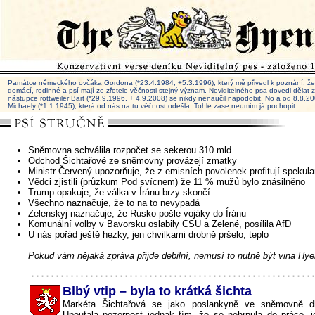
Památce německého ovčáka Gordona (*23.4.1984, +5.3.1996), který mě přivedl k poznání, že 
domácí, rodinné a psí mají ze zřetele věčnosti stejný význam. Neviditelného psa dovedl dělat
nástupce rottweiler Bart (*29.9.1996, + 4.9.2008) se nikdy nenaučil napodobit. No a od 8.8.
Michaely (*1.1.1945), která od nás na tu věčnost odešla. Tohle zase neumím já pochopit.
Sněmovna schválila rozpočet se sekerou 310 mld
Odchod Šichtařové ze sněmovny provázejí zmatky
Ministr Červený upozorňuje, že z emisních povolenek profitují spekula
Vědci zjistili (průzkum Pod svícnem) že 11 % mužů bylo znásilněno
Trump opakuje, že válka v Íránu brzy skončí
Všechno naznačuje, že to na to nevypadá
Zelenskyj naznačuje, že Rusko pošle vojáky do Íránu
Komunální volby v Bavorsku oslabily CSU a Zelené, posílila AfD
U nás pořád ještě hezky, jen chvilkami drobně pršelo; teplo
Pokud vám nějaká zpráva přijde debilní, nemusí to nutně být vina Hye
Blbý vtip – byla to krátká šichta
Markéta Šichtařová se jako poslankyně ve sněmovně dl
Upoutala pozornost jednak tím, že se nehrnula do práce, j