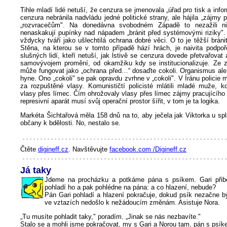
Tihle mladí lidé netuší, že cenzura se jmenovala „úřad pro tisk a info
cenzura nebránila nadvládu jedné politické strany, ale hájila „zájmy p
„rozvracečům". Na donedávna svobodném Západě to nezažili ni
nenaskakují pupínky nad nápadem „bránit před systémovými riziky". 
vždycky tváří jako ušlechtilá ochrana dobré věci. O to je těžší bráni
Stěna, na kterou se v tomto případě hází hrách, je naivita podpoř
slušných lidí, kteří netuší, jak lstivě se cenzura dovede přetvařovat 
samovývojem promění, od okamžiku kdy se institucionalizuje. Ze 
může fungovat jako „ochrana před…“ dosaďte cokoli. Organismus ale
hyne. Ono „cokoli" se pak opravdu zvrhne v „cokoli". V Íránu policie 
za rozpuštěné vlasy. Komunističtí policisté mlátili mladé muže, k
vlasy přes límec. Čím ohrožovaly vlasy přes límec zájmy pracujícího 
represivní aparát musí svůj operační prostor šířit, v tom je ta logika.
Markéta Šichtařová měla 158 dnů na to, aby ječela jak Viktorka u sp
občany k bdělosti. No, nestalo se.
Čtěte
digineff.cz
. Navštěvujte
facebook.com /Digineff.cz
Já taky
Jdeme na procházku a potkáme pána s psíkem. Gari přibě
pohladí ho a pak pohlédne na pána: a co hlazení, nebude?
Pán Gari pohladí a hlazení pokračuje, dokud psík nezačne b
ve vztazích nedošlo k nežádoucím změnám. Asistuje Nora.
„Tu musíte pohladit taky," poradím. „Jinak se nás nezbavíte."
Stalo se a mohli jsme pokračovat, my s Gari a Norou tam, pán s psí