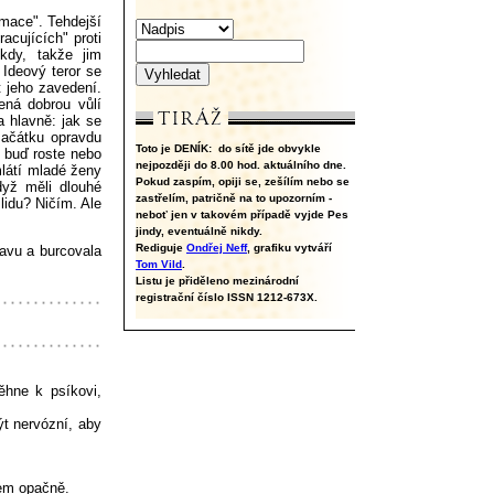
rmace". Tehdejší
racujících" proti
kdy, takže jim
Ideový teror se
t jeho zavedení.
ená dobrou vůlí
a hlavně: jak se
začátku opravdu
Toto je DENÍK:
do sítě jde obvykle
 buď roste nebo
nejpozději do 8.00 hod. aktuálního dne.
mlátí mladé ženy
Pokud zaspím, opiji se, zešílím nebo se
dyž měli dlouhé
zastřelím, patričně na to upozorním -
lidu? Ničím. Ale
neboť jen v takovém případě vyjde Pes
jindy, eventuálně nikdy.
Rediguje
Ondřej Neff
, grafiku vytváří
lavu a burcovala
Tom Vild
.
Listu je přiděleno mezinárodní
registrační číslo ISSN 1212-673X.
hne k psíkovi,
ýt nervózní, aby
kem opačně.