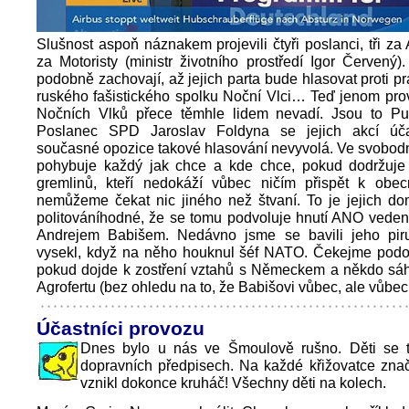
Slušnost aspoň náznakem projevili čtyři poslanci, tři z
za Motoristy (ministr životního prostředí Igor Červený).
podobně zachovají, až jejich parta bude hlasovat proti pr
ruského fašistického spolku Noční Vlci… Teď jenom prov
Nočních Vlků přece těmhle lidem nevadí. Jsou to Puti
Poslanec SPD Jaroslav Foldyna se jejich akcí úča
současné opozice takové hlasování nevyvolá. Ve svobod
pohybuje každý jak chce a kde chce, pokud dodržu
gremlinů, kteří nedokáží vůbec ničím přispět k obe
nemůžeme čekat nic jiného než štvaní. To je jejich do
politováníhodné, že se tomu podvoluje hnutí ANO vede
Andrejem Babišem. Nedávno jsme se bavili jeho piru
vysekl, když na něho houknul šéf NATO. Čekejme podo
pokud dojde k zostření vztahů s Německem a někdo sá
Agrofertu (bez ohledu na to, že Babišovi vůbec, ale vůbec 
Účastníci provozu
Dnes bylo u nás ve Šmoulově rušno. Děti se t
dopravních předpisech. Na každé křižovatce zna
vznikl dokonce kruháč! Všechny děti na kolech.