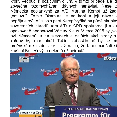
kroky vedoucí k pozitivním cílům. V tomto případě ale j
zbytečné rozdmychávání dávných nenávistí. Nese t
Německá poslankyně za AfD Martina Kempf už žá
„omluvu". Tomio Okamura je na koni a její názor 
nepřijatelný". Ať si to s paní Kempf vyříká na půdě skupi
suverénních národů, tam AfD a SPD spolupracují ruku
opakovaně podporoval Václav Klaus. V roce 2015 by „vol
byl Němcem", a na sjezdech a dalších akcí strany s 
kořeny byl mnohokrát. Takto blahosklonně by se mo
brněnském sjezdu také – až na to, že landsmanšaft si
zrušení Benešových dekretů už netroufá.