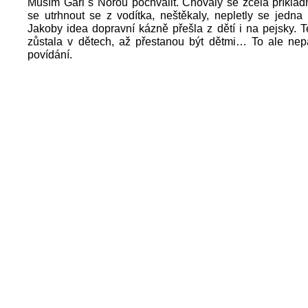
Musím Gari s Norou pochválit. Chovaly se zcela příklad
se utrhnout se z vodítka, neštěkaly, nepletly se jedna
Jakoby idea dopravní kázně přešla z dětí i na pejsky. T
zůstala v dětech, až přestanou být dětmi… To ale nepa
povídání.