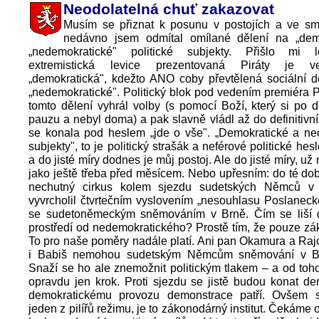
Neodolatelná chuť zakazovat
Musím se přiznat k posunu v postojích a ve smý
nedávno jsem odmítal omílané dělení na „dem
„nedemokratické" politické subjekty. Přišlo mi l
extremistická levice prezentovaná Piráty je 
„demokratická", kdežto ANO coby převtělená sociální d
„nedemokratické". Politický blok pod vedením premiéra P
tomto dělení vyhrál volby (s pomocí Boží, který si po 
pauzu a nebyl doma) a pak slavně vládl až do definitivní 
se konala pod heslem „jde o vše". „Demokratické a ne
subjekty", to je politický strašák a neférové politické hes
a do jisté míry dodnes je můj postoj. Ale do jisté míry, už
jako ještě třeba před měsícem. Nebo upřesním: do té dob
nechutný cirkus kolem sjezdu sudetských Němců v 
vyvrcholil čtvrtečním vyslovením „nesouhlasu Poslanec
se sudetoněmeckým sněmováním v Brně. Čím se liší 
prostředí od nedemokratického? Prostě tím, že pouze z
To pro naše poměry nadále platí. Ani pan Okamura a Raj
i Babiš nemohou sudetským Němcům sněmování v Br
Snaží se ho ale znemožnit politickým tlakem – a od toh
opravdu jen krok. Proti sjezdu se jistě budou konat d
demokratickému provozu demonstrace patří. Ovšem 
jeden z pilířů režimu, je to zákonodárný institut. Čekáme 