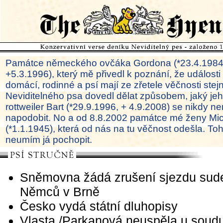
Památce německého ovčáka Gordona (*23.4.1984
+5.3.1996), který mě přivedl k poznání, že události
domácí, rodinné a psí mají ze zřetele věčnosti ste
Neviditelného psa dovedl dělat způsobem, jaký je
rottweiler Bart (*29.9.1996, + 4.9.2008) se nikdy ne
napodobit. No a od 8.8.2002 památce mé ženy Mi
(*1.1.1945), která od nás na tu věčnost odešla. To
neumím já pochopit.
Sněmovna žádá zrušení sjezdu sud
Němců v Brně
Česko vydá státní dluhopisy
Vlasta /Parkanová neuspěla u soudu