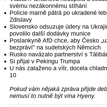
svému nezákonnému stíhání
Policie marně pátrá po ukradené leb
Zdislavy
Slovensko odsuzuje údery na Ukraji
povolilo další dodávky munice
Poslankyně AfD chce, aby Česko „u
bezpráví" na sudetských Němcich
Rusko navázalo partnerství s Tálib
Si přijal v Pekingu Trumpa
U nás zataženo a vítr, docela chlad
10
Pokud vám nějaká zpráva přijde debi
nemusí to nutně být vina Hyeny.