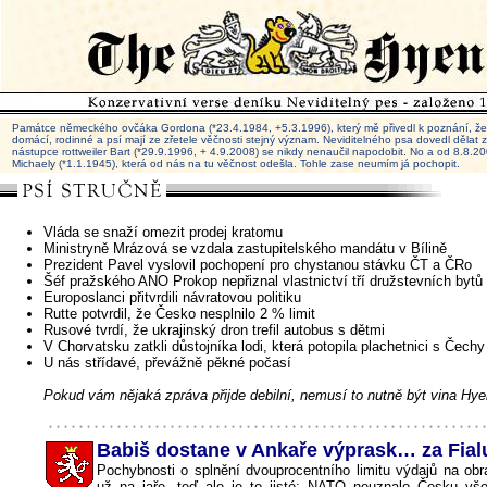
Památce německého ovčáka Gordona (*23.4.1984, +5.3.1996), který mě přivedl k poznání, že 
domácí, rodinné a psí mají ze zřetele věčnosti stejný význam. Neviditelného psa dovedl dělat
nástupce rottweiler Bart (*29.9.1996, + 4.9.2008) se nikdy nenaučil napodobit. No a od 8.8.
Michaely (*1.1.1945), která od nás na tu věčnost odešla. Tohle zase neumím já pochopit.
Vláda se snaží omezit prodej kratomu
Ministryně Mrázová se vzdala zastupitelského mandátu v Bílině
Prezident Pavel vyslovil pochopení pro chystanou stávku ČT a ČRo
Šéf pražského ANO Prokop nepřiznal vlastnictví tří družstevních bytů
Europoslanci přitvrdili návratovou politiku
Rutte potvrdil, že Česko nesplnilo 2 % limit
Rusové tvrdí, že ukrajinský dron trefil autobus s dětmi
V Chorvatsku zatkli důstojníka lodi, která potopila plachetnici s Čechy
U nás střídavé, převážně pěkné počasí
Pokud vám nějaká zpráva přijde debilní, nemusí to nutně být vina Hye
Babiš dostane v Ankaře výprask… za Fial
Pochybnosti o splnění dvouprocentního limitu výdajů na obr
už na jaře, teď ale je to jisté: NATO neuznalo Česku v