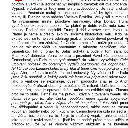
položky a verdikt je jednoznačný: nesplnilo závazek dát dvě procent
Výprask v Ankaře už tedy není jen pravděpodobný. Je jistý a otázk
vypadat. Pesimisté malují historickou scénu, jaká by byla hodna mi
malby Ilji Rjepina nebo našeho Václava Brožíka. Velký sál summitu
Na významném místě, působivě nasvícený, stojí Donald Trum
vytištěnou excelovou tabulku. Na plátně je dobře vidět rudá čára 
tabulky. Pod ní jsou neplniči. Trump ji drží v pravé ruce, levou u
Plátno je němé a přesto jako by slyšíme historickou větu: Kdo ne
skutečnosti se to nejspíš odehraje jinak a nebude důvod povolávat R
ze záhrobí. Faktem zůstává, že Česko je neplnič a může jen doufat, 
nebude tak moc vidět ve srovnáním s takovým neplničem, jako je
Španělsko. Tak či onak to Babiš schytá a bude v tom sám, po
Macinkově dětinské hře na pomstu a prezident Pavel zůstane doma
Černochová, za Fialy ministryně obrany? Na twitteru vysvětluje:
Celé 
určování položek do obranných výdajů postupovali dle doporučení 
NATO Jakuba Landovského, který hlásal teorii Čím více položek z jin
lépe.
Aha, takže za to může Jakub Landovský. Vysvětluje i Petr Fiala
jsme 2 % dodrželi, a každý další rok jsme byli připraveni dávat více
jako o viníkovi se nezmiňuje, ovšem padoucha zná: je to Andre
nezodpovědně ořezal obranný rozpočet o 21 miliard. Další komentov
humoristům, tohle je opravdu ideální aréna pro exhibici vtipu. Zkusm
proč se to stalo. Petr Fiala má pravdu, když v citovaném tweetu řík
dělala vše pro to, aby Česká republika nejen splnila spojeneck
postupně je i překročila v zájmu vlastní bezpečnosti.
Akviziční proc
tak těžkopádné a vedou k nehospodárnosti, takže není za rozu
koupit ani batohy nebo polní kuchyně. Černochová narazila na zeď a
ani Zůna, bez ohledu na to, že je to zkušený voják. Tahle ostuda b
jako popud k revizi systému – jistě by se hodně práce mohlo udělat 
předpokladu, že by se věnoval vážným otázkám a ne kraviná