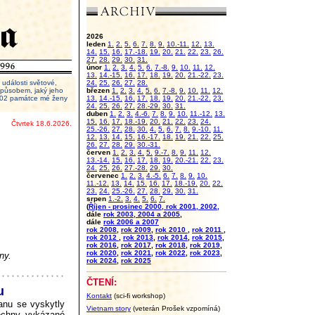
2026
leden
1.
2.
5.
6.
7.
8.
9.
10.-11.
12.
13.
14.
15.
16.
17.-18.
19.
20.
21.
22.
23.
26.
27.
28.
29.
30.
31.
únor
1.
2.
3.
4.
5.
6.
7.-8.
9.
10.
11.
12.
13.
14.-15.
16.
17.
18.
19.
20.
21.-22.
23.
události světové,
24.
25.
26.
27.
28.
 způsobem, jaký jeho
březen
1.
2.
3.
4.
5.
6.
7.-8.
9.
10.
11.
12.
2002 památce mé ženy
13.
14.-15.
16.
17.
18.
19.
20.
21.-22.
23.
24.
25.
26.
27.
28.-29.
30.
31.
duben
1.
2.
3.
4.-6.
7.
8.
9.
10.
11.-12.
13.
15.
16.
17.
18.-19.
20.
21.
22.
23.
24.
Čtvrtek 18.6.2026.
25.-26.
27.
28.
30.
4.
5.
6.
7.
8.
9.-10.
11.
12.
13.
14.
15.
16.-17.
18.
19.
21.
22.
25.
26.
27.
28.
29.
30.-31.
červen
1.
2.
3.
4.
5.
9.-7.
8.
9.
11.
12.
13.-14.
15.
16.
17.
18.
19.
20.-21.
22.
23.
24.
25.
26.
27.-28.
29.
30.
červenec
1.
2.
3.
4.-5.
6.
7.
8.
9.
10.
11.-12.
13.
14.
15.
16.
17.
18.-19.
20.
22.
23.
24.
25.-26.
27.
28.
29.
30.
31.
srpen
1.-2.
3.
4.
5.
6.
7.
(
Říjen - prosinec 2000, rok 2001, 2002,
dále
rok 2003, 2004 a 2005
,
dále
rok 2006 a 2007
rok 2008
,
rok 2009
,
rok 2010
,
rok 2011
,
rok 2012
,
rok 2013
,
rok 2014
,
rok 2015
,
rok 2016
,
rok 2017
,
rok 2018
,
rok 2019
,
rok 2020
,
rok 2021
,
rok 2022
,
rok 2023
,
ny.
rok 2024
,
rok 2025
ČTENÍ:
u
Kontakt
(sci-fi workshop)
anu se vyskytly
Vietnam story
(veterán Prošek vzpomíná)
šechny vykázané