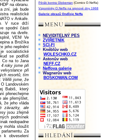
Pérák kontra Globeman
(Comics O.Neffa)
a HDP na obranu.
Vzpomínky O.Neffa na srpnové dny 1968
a zní, jak bude
stra realistické
Galerie obrazů Ondřeje Neffa
 NATO v Ankaře.
p. V ruce drží
ve spodní části
kazuje na dveře.
NEVIDITELNÝ PES
splnil, VEN! Ve
ZVÍŘETNÍK
jepina a Brožíka
SCI-FI
že jeho neplnění
Knéblův web
 socialistické
WOLESCHKO.CZ
kud se podřídí
Astonův web
. Co na to Jana
NEFF.CZ
4 roky jsme při
Neffova galerie
velvyslance při
Wagnerův web
ých resortů, tím
BOSKOWAN.COM
:
Věřili jsme, že
.
O Landovském
j Babiš, který
ání přenechejme
e ale přemýšlet,
á, že jeho vláda
é závazky, ale
esy jsou zřejmě
mných podmínek
 jinak nedopadne
y mohla sloužit
v parlamentu. Za
m k obveselení