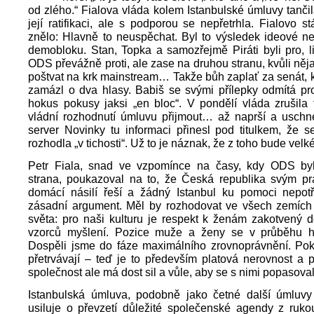
od zlého.“ Fialova vláda kolem Istanbulské úmluvy tančil
její ratifikaci, ale s podporou se nepřetrhla. Fialovo st
znělo: Hlavně to neuspěchat. Byl to výsledek ideové n
demobloku. Stan, Topka a samozřejmě Piráti byli pro, li
ODS převážně proti, ale zase na druhou stranu, kvůli něj
poštvat na krk mainstream… Takže bůh zaplať za senát, kte
zamázl o dva hlasy. Babiš se svými přílepky odmítá pro
hokus pokusy jaksi „en bloc“. V pondělí vláda zrušila t
vládní rozhodnutí úmluvu přijmout… až naprší a uschn
server Novinky tu informaci přinesl pod titulkem, že s
rozhodla „v tichosti“. Už to je náznak, že z toho bude velké
Petr Fiala, snad ve vzpomínce na časy, kdy ODS byla
strana, poukazoval na to, že Česká republika svým p
domácí násilí řeší a žádný Istanbul ku pomoci nepotř
zásadní argument. Měl by rozhodovat ve všech zemíc
světa: pro naši kulturu je respekt k ženám zakotvený 
vzorců myšlení. Pozice muže a ženy se v průběhu hi
Dospěli jsme do fáze maximálního zrovnoprávnění. Po
přetrvávají – teď je to především platová nerovnost a 
společnost ale má dost sil a vůle, aby se s nimi popasova
Istanbulská úmluva, podobně jako četné další úmluvy 
usiluje o převzetí důležité společenské agendy z rukou