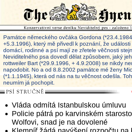
Památce německého ovčáka Gordona (*23.4.1984
+5.3.1996), který mě přivedl k poznání, že události
domácí, rodinné a psí mají ze zřetele věčnosti ste
Neviditelného psa dovedl dělat způsobem, jaký je
rottweiler Bart (*29.9.1996, + 4.9.2008) se nikdy ne
napodobit. No a od 8.8.2002 památce mé ženy Mi
(*1.1.1945), která od nás na tu věčnost odešla. To
neumím já pochopit.
Vláda odmítá Istanbulskou úmluvu
Policie pátrá po karvinském starosto
Wolfovi, snad je na dovolené
Klempíř žádá navýšení rozpočtu na k