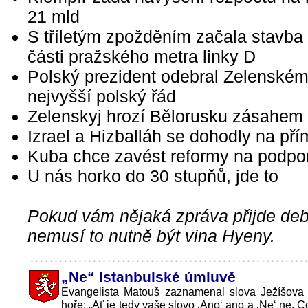
21 mld
S tříletým zpožděním začala stavba
části pražského metra linky D
Polský prezident odebral Zelenské
nejvyšší polský řád
Zelenskyj hrozí Bělorusku zásahem
Izrael a Hizballáh se dohodly na pří
Kuba chce zavést reformy na podpor
U nás horko do 30 stupňů, jde to
Pokud vám nějaká zpráva přijde debi
nemusí to nutně být vina Hyeny.
„Ne“ Istanbulské úmluvě
Evangelista Matouš zaznamenal slova Ježíšova
hoře: „Ať je tedy vaše slovo ‚Ano‘ ano a ‚Ne‘ ne. Co