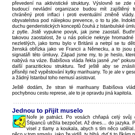
převedení na aktivistické struktury. Výslovně se zde 
budoucí nevládní organizace budou mít zajištěný tr
chráněný proti inflaci i proti eventuální změně vlády
obyvatelstva pod nálepkou prevence, o to tu jde. Indokt
duchu genderistických konceptů čouhá z Istanbulské úmlu
z pytle. Jistě vypukne povyk, jak jsme zaostalí. Buď
takovou zaostalost, že u nás policie nekryje hromadné
nezletilých, jako tomu bylo v Británii a netrpí se tu dě
ženská obřízka jako ve Francii a Německu, a to jsou p
signatáři této úmluvy. Západ jsme my, to je heslo, kter
nabývá na váze. Babišova vláda řekla jasné „ne“ pokusu
další parazitickou strukturu. Teď ještě aby se znásil
přísněji než vypěstování kytky marihuany. To je ale v ges
a žádný Istanbul toho nemusí asistovat.
Ještě dodám, že stran té marihuany Babišova vlád
pochybnou cestu represe, ale to je opravdu jiná kapitola.
Jednou to přijít muselo
Noře je patnáct. Po vosách chňapá celý svůj d
Štípanců utržila bezpočet. Až dnes… do jazyka. Při
visel z tlamy a koukala, abych s tím něco udělal.
něco v tom smyslu, jako že vidíš, ty blbá, dyť ti to říkám 