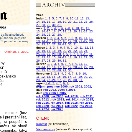
2026
leden
1.
2.
5.
6.
7.
8.
9.
10.-11.
12.
13.
14.
15.
16.
17.-18.
19.
20.
21.
22.
23.
26.
27.
28.
29.
30.
31.
únor
1.
2.
3.
4.
5.
6.
7.-8.
9.
10.
11.
12.
13.
14.-15.
16.
17.
18.
19.
20.
21.-22.
23.
události světové,
24.
25.
26.
27.
28.
 způsobem, jaký jeho
březen
1.
2.
3.
4.
5.
6.
7.-8.
9.
10.
11.
12.
2002 památce mé ženy
13.
14.-15.
16.
17.
18.
19.
20.
21.-22.
23.
24.
25.
26.
27.
28.-29.
30.
31.
duben
1.
2.
3.
4.-6.
7.
8.
9.
10.
11.-12.
13.
15.
16.
17.
18.-19.
20.
21.
22.
23.
24.
Úterý 18. 8. 2009
,
25.-26.
27.
28.
30.
4.
5.
6.
7.
8.
9.-10.
11.
12.
13.
14.
15.
16.-17.
18.
19.
21.
22.
25.
26.
27.
28.
29.
30.-31.
žby
červen
1.
2.
3.
4.
5.
9.-7.
8.
9.
11.
12.
ci"
13.-14.
15.
16.
17.
18.
19.
20.-21.
22.
23.
24.
25.
26.
27.-28.
29.
30.
mistů
červenec
1.
2.
3.
4.-5.
6.
7.
8.
9.
10.
 Toskánsko
11.-12.
13.
14.
15.
16.
17.
18.-19.
20.
22.
áci
23.
24.
25.-26.
27.
28.
29.
30.
31.
srpen
1.-2.
3.
4.
5.
6.
7.
tí
(
Říjen - prosinec 2000, rok 2001, 2002,
dále
rok 2003, 2004 a 2005
,
dále
rok 2006 a 2007
rok 2008
,
rok 2009
,
rok 2010
,
rok 2011
,
rok 2012
,
rok 2013
,
rok 2014
,
rok 2015
,
rok 2016
,
rok 2017
,
rok 2018
,
rok 2019
,
rok 2020
,
rok 2021
,
rok 2022
,
rok 2023
,
rok 2024
,
rok 2025
- ministr (bez
 prestižní list,
ČTENÍ:
, si pospíšil s
Kontakt
(sci-fi workshop)
zpočtu.
Ve slově
Vietnam story
(veterán Prošek vzpomíná)
ekonomiku, když