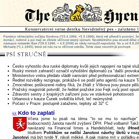
Památce německého ovčáka Gordona (*23.4.1984, +5.3.1996), který mě přivedl k poznání, že 
domácí, rodinné a psí mají ze zřetele věčnosti stejný význam. Neviditelného psa dovedl dělat
nástupce rottweiler Bart (*29.9.1996, + 4.9.2008) se nikdy nenaučil napodobit. No a od 8.8.
Michaely (*1.1.1945), která od nás na tu věčnost odešla. Tohle zase neumím já pochopit.
Česko vyhostilo dva ruské diplomaty kvůli jejich napojení na tajné slu
Ruský ministr zahraničí označil vyhoštění diplomatů za "další provoka
Ministerstvo vnitra předalo vládě varování před profesionalizací extre
Ředitel rozvědky rezignuje, prokáže-li se podíl jeho agentů na kauze
Zmocněnec poškozené rodiny říká, že žháři z Vítkova jsou pouze pěš
Pražský magistrát potvrdil, že ředitel pražské zoo Fejk svůj post opus
Zdravotní sestry z krajských zařízení jsou ve stávkové pohotovosti
Urbanová v kauze Čunek svědčila křivě, leč neúmyslně
Počasí v Praze: postupně zataženo, teploty až 32° C
Kdo to zaplatí
kk
Včera jsme tu psali na téma "to se mu to navrhuje" 
budoucnosti) Janota navrhl zvýšení DPH. Před volbami! Takže i
navázaný na Financial times a Handelsblatt, tedy
iHned
titulkem
Politikům se nelíbí Janotovi návrhy škrtů v ro
Janotovi
má být tvrdé
Y
, nikoli měkké. A pak máme mít v pořádku 