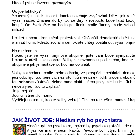
hlídací psi nedovedou
gramatyku.
Oč jde fakticky?
Současný ministr financí Janota navrhuje zvyšování DPH, jak v té 
vyšší sazbě. Znamenalo by to, že díry v rozpočtu bude látat každý
koupí. Od žvejkačky po boeinga. Jinak, podle Janoty, bude scho
miliard.
Politici z obou stran začali protestovat. Občanští demokraté chtějí zv
a snížit horní, kdežto sociální demokraté chtějí postihnout vyšší příj
No a máme to.
Pokud jste ve vyšší příjmové skupině, jistě vám bude sympatičt
Pokud v nižší, tak naopak. Volby se rozhodnou podle toho, kdo je 
skupině a jak je nastaveno, kdo má co platit.
Volby rozhodnou, podle mého odhadu, ve prospěch sociálních demokr
jednoduchý. Kdo bere víc než sto litrů měsíčně? Kolik procent obča
ten
schodek
zůstává. Někdo bude platit. Třeba jindy, ale bude. Dlu
nerozplyne. Kdo to zaplatí?
To je nejisté.
Jednu jistinu ale máme.
Vydělají na tom ti, kdo ty volby vyhrají. Ti si na tom všem namastí ka
JAK ŽIVOT JDE: Hledám rybího psychiatra
Hledám rybího psychiatra, možná by psycholog stačil. Jde o t
V jezírku máme sedm kaprů. Původně byli čtyři, k nim jsme
menší kousky. Dva z nich ty původní rychle dorostli, nebo 