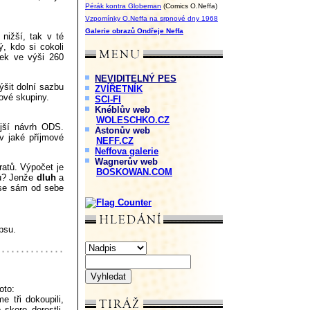
Pérák kontra Globeman
(Comics O.Neffa)
Vzpomínky O.Neffa na srpnové dny 1968
Galerie obrazů Ondřeje Neffa
nižší, tak v té
, kdo si cokoli
dek ve výši 260
NEVIDITELNÝ PES
ýšit dolní sazbu
ZVÍŘETNÍK
mové skupiny.
SCI-FI
Knéblův web
WOLESCHKO.CZ
ější návrh ODS.
Astonův web
v jaké příjmové
NEFF.CZ
Neffova galerie
Wagnerův web
atů. Výpočet je
BOSKOWAN.COM
nů? Jenže
dluh
a
h se sám od sebe
psu.
oto:
 tři dokoupili,
skoro dorostli.