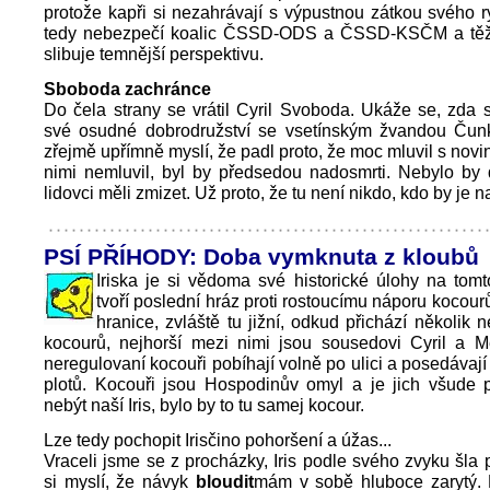
protože kapři si nezahrávají s výpustnou zátkou svého r
tedy nebezpečí koalic ČSSD-ODS a ČSSD-KSČM a těžko
slibuje temnější perspektivu.
Sboboda zachránce
Do čela strany se vrátil Cyril Svoboda. Ukáže se, zda s
své osudné dobrodružství se vsetínským žvandou Čunk
zřejmě upřímně myslí, že padl proto, že moc mluvil s novi
nimi nemluvil, byl by předsedou nadosmrti. Nebylo by 
lidovci měli zmizet. Už proto, že tu není nikdo, kdo by je n
PSÍ PŘÍHODY: Doba vymknuta z kloubů
Iriska je si vědoma své historické úlohy na tom
tvoří poslední hráz proti rostoucímu náporu kocour
hranice, zvláště tu jižní, odkud přichází několik
kocourů, nejhorší mezi nimi jsou sousedovi Cyril a Me
neregulovaní kocouři pobíhají volně po ulici a posedávají
plotů. Kocouři jsou Hospodinův omyl a je jich všude p
nebýt naší Iris, bylo by to tu samej kocour.
Lze tedy pochopit Irisčino pohoršení a úžas...
Vraceli jsme se z procházky, Iris podle svého zvyku šla p
si myslí, že návyk
bloudit
mám v sobě hluboce zarytý.