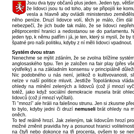
Jsou dva typy občanů plus jeden. Jeden typ, většin
že lidovci jsou tu od toho, aby se připojili ke kom
vesla a hlavně aby ovládli ministerstvo zemědělst
něho peníze. Druzí lidovce volí, těch je málo, čím dál
nebezpečí, že jich bude tak málo, že se lidovci nepře
pětiprocentní hranici a nedostanou se do parlamentu. 
jeden typ, k němu patřím i já, je ten, který si myslí, že by
špatné pro naši politiku, kdyby z ní měli lidovci vpadnout.
Systém dvou stran
Nenechme se mýlit zdáním, že se zvolna blížíme systém
anglosaského typu. Ten je založen na fair play (přes vš
výstřelky) a na základním konsensu v principiálně důlež
Nic podobného u nás není, jelikož o kultivovanosti, sl
nelze v naší politice mluvit. Jestliže Topolánkova vlád
ohledy na mínění zelených a lidovců (což jí mnozí vyčít
totéž, jako když sociální demokracie musela brát ohle
lidovců (což jí mnozí vyčítali).
Ti "mnozí" ale hráli na falešnou strunu. Jen si zkusme před
to bylo, kdyby jedni či druzí
nemuseli
brát ohledy na m
oněch.
To teď reálně hrozí. Jak zeleným, tak lidovcům hrozí pr
možné změnit pravidla hry a posunout hranici volitelnos
na čtyři nebo dokonce na tři procenta, ovšem to se ne