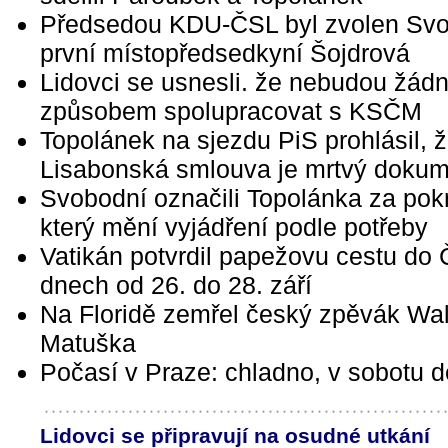
Předsedou KDU-ČSL byl zvolen Sv
první místopředsedkyní Šojdrová
Lidovci se usnesli. že nebudou žád
způsobem spolupracovat s KSČM
Topolánek na sjezdu PiS prohlásil, 
Lisabonská smlouva je mrtvý dokum
Svobodní označili Topolánka za pokr
který mění vyjádření podle potřeby
Vatikán potvrdil papežovu cestu do
dnech od 26. do 28. září
Na Floridě zemřel český zpěvák Wa
Matuška
Počasí v Praze: chladno, v sobotu d
Lidovci se připravují na osudné utkání