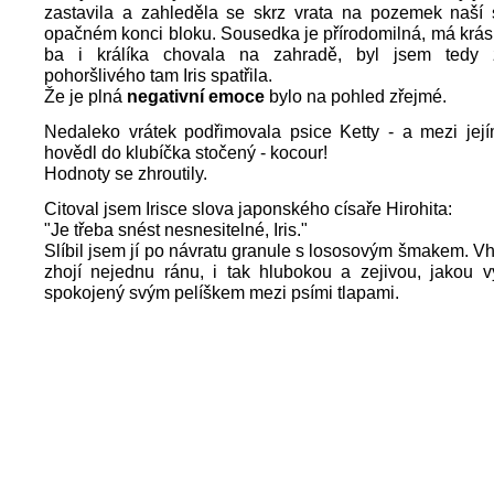
zastavila a zahleděla se skrz vrata na pozemek naší
opačném konci bloku. Sousedka je přírodomilná, má krá
ba i králíka chovala na zahradě, byl jsem tedy 
pohoršlivého tam Iris spatřila.
Že je plná
negativní emoce
bylo na pohled zřejmé.
Nedaleko vrátek podřimovala psice Ketty - a mezi její
hovědl do klubíčka stočený - kocour!
Hodnoty se zhroutily.
Citoval jsem Irisce slova japonského císaře Hirohita:
"Je třeba snést nesnesitelné, Iris."
Slíbil jsem jí po návratu granule s lososovým šmakem. V
zhojí nejednu ránu, i tak hlubokou a zejivou, jakou v
spokojený svým pelíškem mezi psími tlapami.