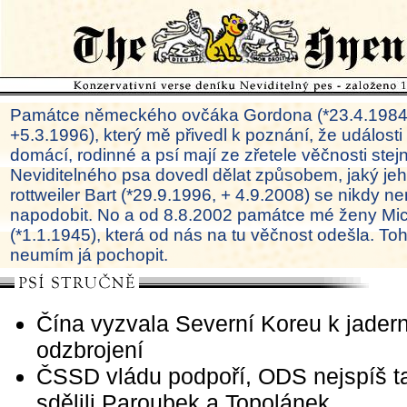
Památce německého ovčáka Gordona (*23.4.1984
+5.3.1996), který mě přivedl k poznání, že události
domácí, rodinné a psí mají ze zřetele věčnosti ste
Neviditelného psa dovedl dělat způsobem, jaký je
rottweiler Bart (*29.9.1996, + 4.9.2008) se nikdy ne
napodobit. No a od 8.8.2002 památce mé ženy Mi
(*1.1.1945), která od nás na tu věčnost odešla. To
neumím já pochopit.
Čína vyzvala Severní Koreu k jade
odzbrojení
ČSSD vládu podpoří, ODS nejspíš t
sdělili Paroubek a Topolánek