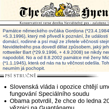
Památce německého ovčáka Gordona (*23.4.1984
+5.3.1996), který mě přivedl k poznání, že události
domácí, rodinné a psí mají ze zřetele věčnosti ste
Neviditelného psa dovedl dělat způsobem, jaký je
rottweiler Bart (*29.9.1996, + 4.9.2008) se nikdy ne
napodobit. No a od 8.8.2002 památce mé ženy Mi
(*1.1.1945), která od nás na tu věčnost odešla. To
neumím já pochopit.
Slovenská vláda i opozice chtějí um
fungování Speciálního soudu
Obama potvrdil, že chce do ledna 20
věznici na Guantánamu