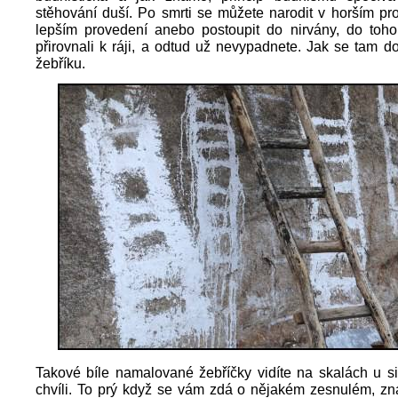
stěhování duší. Po smrti se můžete narodit v horším p
lepším provedení anebo postoupit do nirvány, do toh
přirovnali k ráji, a odtud už nevypadnete. Jak se tam do
žebříku.
Takové bíle namalované žebříčky vidíte na skalách u s
chvíli. To prý když se vám zdá o nějakém zesnulém, zn