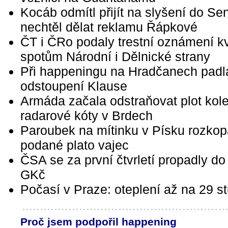
Kocáb odmítl přijít na slyšení do Se
nechtěl dělat reklamu Řápkové
ČT i ČRo podaly trestní oznámení kv
spotům Národní i Dělnické strany
Při happeningu na Hradčanech padl
odstoupení Klause
Armáda začala odstraňovat plot kol
radarové kóty v Brdech
Paroubek na mítinku v Písku rozkop
podané plato vajec
ČSA se za první čtvrletí propadly do 
GKč
Počasí v Praze: oteplení až na 29 s
Proč jsem podpořil happening