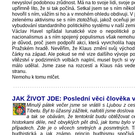
nevysloví podobnou zrůdnost. Má na to svoje lidi, svoje p
upřímně líto, že si tak počíná. Setkal jsem se s ním něko
hovořil s ním, vážím si ho a v mnohém ohledu obdivuji. V 
zelenému aktivismu se s ním ztotožňuji, jakož oceňuji j
vybudování standardního politického systému v naší zemi
Václav Havel spřádal lunatické vize o nepolitické po
nacionalismus a s ním spojený populismus však nemohu 
je důvod, proč jsem podpořil akci, která vyvrcholila h
Pražském hradě. Nevěřím, že Klaus změní svůj východn
čárky na západ. Ale pokud se mé vize dalšího vývoje p
vítězství v podzimních volbách naplní, musel bych si vy
málo udělal. Jsme zase na rozcestí a Klaus nás ved
stranu.
Nemohu k tomu mlčet.
JAK ŽIVOT JDE: Poslední věci člověka v
Minulý pátek večer jsme se vrátili s Ljubou z ce
Tibetu. Byl to úžasný zážitek, nafotili jsme doslova
a tak se obávám, že tentokrát budu obtěžovat c
historkami déle, než obvyklých pět dnů, jak tomu bylo 
případech. Zde je o věcech smrtných a posmrtných.
Ti
budhistická a jak známo, princip budhismu spočív