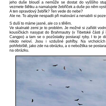
jeho duše bloudí a nemůže se dostat do vyššího stu
vezmete štětku a namalujete žebříček a duše po něm vyst
A ten opravdový žebřík? Ten vede do nebe?
Ale ne. To abyste nespadli při malování a nenabili si po
S duší to máme jasné, ale co s tělěm.
Ve skalnaté zemi je to problém. Je možné si zařídit vodn
kousíčkách nasypat do Brahmautry (v Tibetské části jí ř
Cangpo) a tam se o pozůstatky postarají ryby. I to je d
nikdo neloví. Jsou i vzdušné pohřby. Na vrcholcíc
pohřebiště, jako zde na obrázku, a o nebožtíka se postaraj
na obrázku.