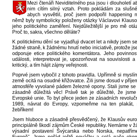
Mezi čtenáři Neviditelného psa jsou i dlouholetí a
nim cítím silný vztah. Proto pokládám za slušn
abych vysvětlil, proč jsem podpořil happening 
němž byly symbolicky položeny otázky Václavovi Klausovi
jeho politického zaměření. Nejdůležitější je pro mě otá
Proč to, sakra, všechno děláte?
K politickému dění se vyjadřuji dvacet let a nikdy jsem se
žádné straně, k žádnému hnutí nebo iniciativě, protože jse
odporuje etice politického komentátora. Jeho povinnos
události, interpretovat je, upozorňovat na souvislosti a
kritický, a tím hájit zájmy veřejnosti.
Poprvé jsem vybočil z tohoto pravidla. Upřímně si myslí
země ocitá na osudné křižovatce. Žili jsme dosud v příje
atmosféře vyvolané pádem železné opony. Stali jsme se
zásadně důležitá věc! Právě tak je důležité, že jsme 
Evropské unie. To byl přece jeden ze zásadních revolučn
1989, návrat do Evropy, vzpomeňme na ten plakát,
žebříkem!
Jsem hluboce a zásadně přesvědčený, že Klausův euro
principiálně škodí zájmům České republiky. Nemáme v 
výsadní postavení Švýcarska nebo Norska, nepatříme
Evropě". Jsme pořád ještě nováčky a celá naše eko