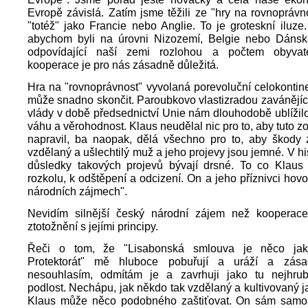
Evropě závislá. Zatím jsme těžili ze "hry na rovnoprávn
"totéž" jako Francie nebo Anglie. To je groteskní iluz
abychom byli na úrovni Nizozemí, Belgie nebo Dánsk
odpovídající naší zemi rozlohou a počtem obyvate
kooperace je pro nás zásadně důležitá.
Hra na "rovnoprávnost" vyvolaná porevoluční celokontinen
může snadno skončit. Paroubkovo vlastizradou zavánějíc
vlády v době předsednictví Unie nám dlouhodobě ublížilo,
váhu a věrohodnost. Klaus neudělal nic pro to, aby tuto z
napravil, ba naopak, dělá všechno pro to, aby škody z
vzdělaný a ušlechtilý muž a jeho projevy jsou jemné. V hi
důsledky takových projevů bývají drsné. To co Klaus
rozkolu, k odštěpení a odcizení. On a jeho příznivci hovo
národních zájmech".
Nevidím silnější český národní zájem než kooperac
ztotožnění s jejími principy.
Řeči o tom, že "Lisabonská smlouva je něco jako
Protektorát" mě hluboce pobuřují a uráží a zás
nesouhlasím, odmítám je a zavrhuji jako tu nejhrubš
podlost. Nechápu, jak někdo tak vzdělaný a kultivovaný j
Klaus může něco podobného zaštiťovat. On sám samo