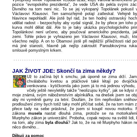
pozice "evropského prezidenta", že vede USA do pekla svými zác
Divného na tom není nic. To se jej vykopaný Topolánek pokusil v
Václavovi Klausovi. Ten samozřejmě potají zatleskal. Veřejně b
hlavince nepohladil. Ale jistě byl rád, že ten hodný ostravský hoc
udělat radost - bezpochyby aby vydal signál, že by přece jen toho 
kurva mohl dělat dál. Ale to je taky ukázka psychologického pri
Topolánkovi není určeno, aby poučoval amerického prezidenta, jak
zemi. Tohle právo je vyhrazeno jen Václavovi Klausovi, muži, kt
všechno nejlíp. A on to Obamovi jistě při nejbližší příležitosti rád p
má jiné starosti, hlavně jak nejlíp zakroutit Paroubkovýma ruk
smlouvě pomyslným krkem.
JAK ŽIVOT JDE: Skončí ta zima někdy?
Už to začíná být k smchu, jak úporně se zima drží. Jarní
chválabohu kvetou a ptáčkové také létají po dvojičk
venkovana - kytičkomila jako jsem já to má jedinou výhodu,
včely ještě nevyletěly takže "neolizujou kytky", jak se kdysi 
moje známá, svým náboženstvím alpínkářka. na dnešek jsem se obje
aby mi vyměnili gumy za letní. Doufám, že tím nepřivolám sněhov
prodloužení zimy bych totiž taky mohl přičítat sobě, že na tom mám 
přece tady na sebe prásknul, že jsem si koupil novou motorku. 
zákona
musela
nastat dlouhá zima, protože se na motorkařen
Murphyho zákon je univerzální. Proboha, copak nejsou na světě lidi, 
na tom, aby zima
byla dlouhá
? Jak to, že na ně Murphyho hákon ne
něco divného...
Děkuji za pomoc