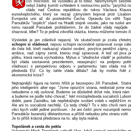
cizí mocnosti. Ve výsledku je to totéž. Nesmyslným sestřel
nebyl žádný kumšt vzhledem k rostoucímu počtu "jazýčků na 
vládu nad Českou republikou do rukou Václava Klaus
euroskeptického, který se nezají zámyslem bojovat proti Lisabo
Evropské unii až do posledního Čecha. Opravdu lze věřit Topo
Paroubkův "úspěch" slavil na Hradě stejně vesele, jako na ruské a
tomu nasadil Paroubek prohlášením, že do žádné vlády nepůjde. P
shazoval, blbe? To je jediná zdvořilá otázka, kterou můžeme tomuto čl
Výsledek je jen zdánlivě nejasný. Ve skutečnosti je zcela zřetel
schopni si vládnout
, nejsou schopni racionálně spravovat svoje záleži
do čela lidi, kteří nadsazují vlastní osobní, povýtce peněžní zájmy,
ambice, nad zájmy země, kterou mají spravovat. A teď od piva p
půtku, která nemá východiska. Mýtus o "úřednické vládě" je pošetilo
být vláda sestavená prezidentem, neaspirující na podporu polit
vládnoucí s perspektivou odporu v parlamentu: tato vláda má ří
předsedá EU. Co by tahle vláda dělala? Jak by mohla řídit z
ekonomické krize?
Nejtrapnější figura na tomto hřišti je bezesporu Jiří Paroubek. Sta
jeho inteligentní alter ego: "Jsme opoziční strana, nedostali jsme m
nebudeme o něj usilovat. Budeme se důsledně držet role, která nám 
a budeme se podle toho chovat," řekl místopředseda socialistů Lubom
dobře, pane Zaorálku, tak nepřekážejte svolání voleb v nejbližším 
Ale ani to socialisté nechtějí. Co tedy chtějí? To v této chvíli není 
věci bych viděl jediné pozitivum - že ani čeští pivní rozumprdi nem
Paroubkův buranský diletantismus a příště nebudou jeho stranu volit.
Je to příliš krásná představa na to, aby byla reálná.
Topolánek a cesta do pekla
Vykopnutý Mirek Topolánek vzbudil úžas, když varoval amerického pr