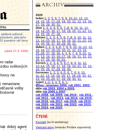
2026
leden
1.
2.
5.
6.
7.
8.
9.
10.-11.
12.
13.
14.
15.
16.
17.-18.
19.
20.
21.
22.
23.
26.
27.
28.
29.
30.
31.
únor
1.
2.
3.
4.
5.
6.
7.-8.
9.
10.
11.
12.
13.
14.-15.
16.
17.
18.
19.
20.
21.-22.
23.
události světové,
24.
25.
26.
27.
28.
 způsobem, jaký jeho
březen
1.
2.
3.
4.
5.
6.
7.-8.
9.
10.
11.
12.
2002 památce mé ženy
13.
14.-15.
16.
17.
18.
19.
20.
21.-22.
23.
24.
25.
26.
27.
28.-29.
30.
31.
duben
1.
2.
3.
4.-6.
7.
8.
9.
10.
11.-12.
13.
15.
16.
17.
18.-19.
20.
21.
22.
23.
24.
pátek 27.3. 2009
,
25.-26.
27.
28.
30.
4.
5.
6.
7.
8.
9.-10.
11.
12.
13.
14.
15.
16.-17.
18.
19.
21.
22.
25.
26.
27.
28.
29.
30.-31.
ro radar
červen
1.
2.
3.
4.
5.
9.-7.
8.
9.
11.
12.
vězdou světových
13.-14.
15.
16.
17.
18.
19.
20.-21.
22.
23.
24.
25.
26.
27.-28.
29.
30.
červenec
1.
2.
3.
4.-5.
6.
7.
8.
9.
10.
mlouvy na
11.-12.
13.
14.
15.
16.
17.
18.-19.
20.
22.
23.
24.
25.-26.
27.
28.
29.
30.
31.
srpen
1.-2.
3.
4.
5.
6.
7.
ý nenastane
(
Říjen - prosinec 2000, rok 2001, 2002,
ředčasné volby
dále
rok 2003, 2004 a 2005
,
dále
rok 2006 a 2007
šrotovné
rok 2008
,
rok 2009
,
rok 2010
,
rok 2011
,
rok 2012
,
rok 2013
,
rok 2014
,
rok 2015
,
rok 2016
,
rok 2017
,
rok 2018
,
rok 2019
,
rok 2020
,
rok 2021
,
rok 2022
,
rok 2023
,
rok 2024
,
rok 2025
ČTENÍ:
Kontakt
(sci-fi workshop)
 tak dobrý agent
Vietnam story
(veterán Prošek vzpomíná)