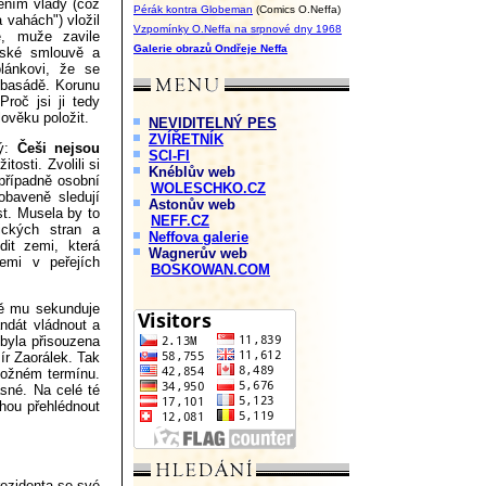
ením vlády (což
Pérák kontra Globeman
(Comics O.Neffa)
vahách") vložil
Vzpomínky O.Neffa na srpnové dny 1968
e, muže zavile
Galerie obrazů Ondřeje Neffa
nské smlouvě a
lánkovi, že se
mbasádě. Korunu
roč jsi ji tedy
ověku položit.
NEVIDITELNÝ PES
ZVÍŘETNÍK
ný:
Češi nejsou
SCI-FI
tosti. Zvolili si
Knéblův web
 případně osobní
WOLESCHKO.CZ
obaveně sledují
Astonův web
st. Musela by to
NEFF.CZ
ických stran a
Neffova galerie
dit zemi, která
Wagnerův web
emi v peřejích
BOSKOWAN.COM
tně mu sekunduje
andát vládnout a
byla přisouzena
ír Zaorálek. Tak
možném termínu.
jasné. Na celé té
ohou přehlédnout
ezidenta se své