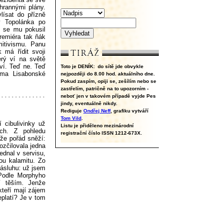
hrannými plány.
lísat do přízně
y Topolánka po
h se mu pokusil
premiéra tak ňák
mitivismu. Panu
 má řídit svoji
erý ví na světě
oví. Teď ne. Teď
Toto je DENÍK:
do sítě jde obvykle
ama Lisabonské
nejpozději do 8.00 hod. aktuálního dne.
Pokud zaspím, opiji se, zešílím nebo se
zastřelím, patričně na to upozorním -
neboť jen v takovém případě vyjde Pes
jindy, eventuálně nikdy.
Rediguje
Ondřej Neff
, grafiku vytváří
Tom Vild
.
 cibulivinky už
Listu je přiděleno mezinárodní
ách. Z pohledu
registrační číslo ISSN 1212-673X.
 že pořád sněží:
rozčilovala jedna
dnal v servisu,
ou kalamitu. Zo
zásluhu: už jsem
Podle Morphyho
í těším. Jenže
kteří mají zájem
platí? Je v tom