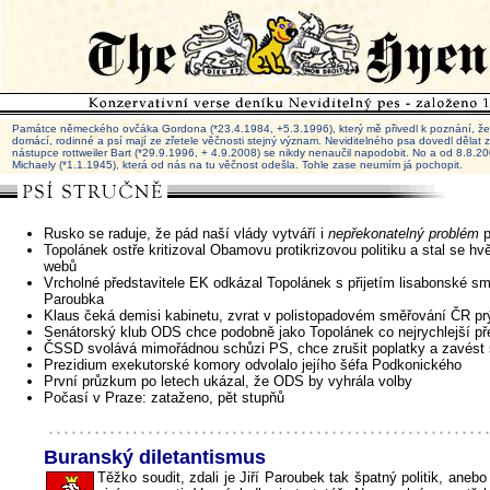
Památce německého ovčáka Gordona (*23.4.1984, +5.3.1996), který mě přivedl k poznání, že 
domácí, rodinné a psí mají ze zřetele věčnosti stejný význam. Neviditelného psa dovedl dělat
nástupce rottweiler Bart (*29.9.1996, + 4.9.2008) se nikdy nenaučil napodobit. No a od 8.8.
Michaely (*1.1.1945), která od nás na tu věčnost odešla. Tohle zase neumím já pochopit.
Rusko se raduje, že pád naší vlády vytváří i
nepřekonatelný problém
p
Topolánek ostře kritizoval Obamovu protikrizovou politiku a stal se h
webů
Vrcholné představitele EK odkázal Topolánek s přijetím lisabonské s
Paroubka
Klaus čeká demisi kabinetu, zvrat v polistopadovém směřování ČR pr
Senátorský klub ODS chce podobně jako Topolánek co nejrychlejší p
ČSSD svolává mimořádnou schůzi PS, chce zrušit poplatky a zavést 
Prezidium exekutorské komory odvolalo jejího šéfa Podkonického
První průzkum po letech ukázal, že ODS by vyhrála volby
Počasí v Praze: zataženo, pět stupňů
Buranský diletantismus
Těžko soudit, zdali je Jiří Paroubek tak špatný politik, anebo