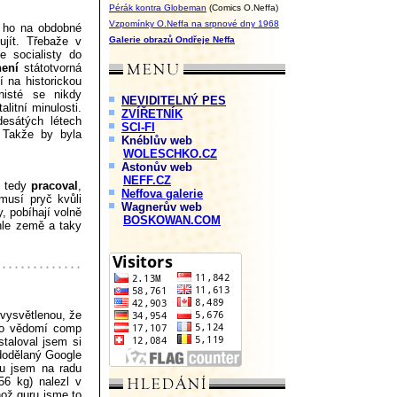
Pérák kontra Globeman
(Comics O.Neffa)
Vzpomínky O.Neffa na srpnové dny 1968
ž ho na obdobné
ujít. Třebaže v
Galerie obrazů Ondřeje Neffa
e socialisty do
není
státotvorná
í na historickou
nisté se nikdy
NEVIDITELNÝ PES
litní minulosti.
ZVÍŘETNÍK
desátých létech
SCI-FI
 Takže by byla
Knéblův web
WOLESCHKO.CZ
Astonův web
NEFF.CZ
, tedy
pracoval
,
Neffova galerie
 musí pryč kvůli
Wagnerův web
, pobíhají volně
BOSKOWAN.COM
éhle země a taky
 vysvětlenou, že
ho vědomí comp
staloval jsem si
edodělaný Google
mu jsem na radu
6 kg) nalezl v
hož guru jsme to