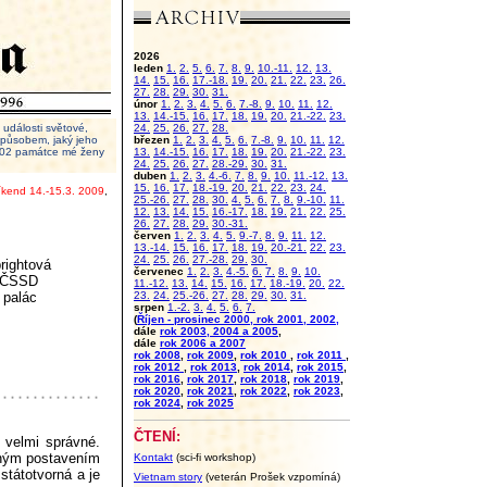
2026
leden
1.
2.
5.
6.
7.
8.
9.
10.-11.
12.
13.
14.
15.
16.
17.-18.
19.
20.
21.
22.
23.
26.
27.
28.
29.
30.
31.
únor
1.
2.
3.
4.
5.
6.
7.-8.
9.
10.
11.
12.
13.
14.-15.
16.
17.
18.
19.
20.
21.-22.
23.
události světové,
24.
25.
26.
27.
28.
 způsobem, jaký jeho
březen
1.
2.
3.
4.
5.
6.
7.-8.
9.
10.
11.
12.
2002 památce mé ženy
13.
14.-15.
16.
17.
18.
19.
20.
21.-22.
23.
24.
25.
26.
27.
28.-29.
30.
31.
duben
1.
2.
3.
4.-6.
7.
8.
9.
10.
11.-12.
13.
15.
16.
17.
18.-19.
20.
21.
22.
23.
24.
íkend 14.-15.3. 2009
,
25.-26.
27.
28.
30.
4.
5.
6.
7.
8.
9.-10.
11.
12.
13.
14.
15.
16.-17.
18.
19.
21.
22.
25.
26.
27.
28.
29.
30.-31.
červen
1.
2.
3.
4.
5.
9.-7.
8.
9.
11.
12.
13.-14.
15.
16.
17.
18.
19.
20.-21.
22.
23.
24.
25.
26.
27.-28.
29.
30.
rightová
červenec
1.
2.
3.
4.-5.
6.
7.
8.
9.
10.
d ČSSD
11.-12.
13.
14.
15.
16.
17.
18.-19.
20.
22.
 palác
23.
24.
25.-26.
27.
28.
29.
30.
31.
srpen
1.-2.
3.
4.
5.
6.
7.
(
Říjen - prosinec 2000, rok 2001, 2002,
dále
rok 2003, 2004 a 2005
,
dále
rok 2006 a 2007
rok 2008
,
rok 2009
,
rok 2010
,
rok 2011
,
rok 2012
,
rok 2013
,
rok 2014
,
rok 2015
,
rok 2016
,
rok 2017
,
rok 2018
,
rok 2019
,
rok 2020
,
rok 2021
,
rok 2022
,
rok 2023
,
rok 2024
,
rok 2025
ČTENÍ:
 velmi správné.
vným postavením
Kontakt
(sci-fi workshop)
 státotvorná a je
Vietnam story
(veterán Prošek vzpomíná)