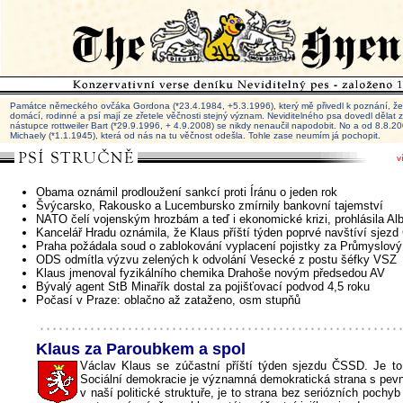
Památce německého ovčáka Gordona (*23.4.1984, +5.3.1996), který mě přivedl k poznání, že 
domácí, rodinné a psí mají ze zřetele věčnosti stejný význam. Neviditelného psa dovedl dělat
nástupce rottweiler Bart (*29.9.1996, + 4.9.2008) se nikdy nenaučil napodobit. No a od 8.8.
Michaely (*1.1.1945), která od nás na tu věčnost odešla. Tohle zase neumím já pochopit.
v
Obama oznámil prodloužení sankcí proti Íránu o jeden rok
Švýcarsko, Rakousko a Lucembursko zmírnily bankovní tajemství
NATO čelí vojenským hrozbám a teď i ekonomické krizi, prohlásila Alb
Kancelář Hradu oznámila, že Klaus příští týden poprvé navštíví sjez
Praha požádala soud o zablokování vyplacení pojistky za Průmyslový
ODS odmítla výzvu zelených k odvolání Vesecké z postu šéfky VSZ
Klaus jmenoval fyzikálního chemika Drahoše novým předsedou AV
Bývalý agent StB Minařík dostal za pojišťovací podvod 4,5 roku
Počasí v Praze: oblačno až zataženo, osm stupňů
Klaus za Paroubkem a spol
Václav Klaus se zúčastní příští týden sjezdu ČSSD. Je to
Sociální demokracie je významná demokratická strana s pe
v naší politické struktuře, je to strana bez seriózních pochyb