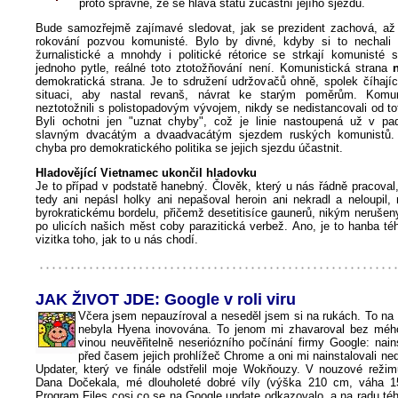
proto správné, že se hlava státu zúčastní jejího sjezdu.
Bude samozřejmě zajímavé sledovat, jak se prezident zachová, a
rokování pozvou komunisté. Bylo by divné, kdyby si to nechali 
žurnalistické a mnohdy i politické rétorice se strkají komunisté s
jednoho pytle, reálné toto ztotožňování není. Komunistická strana
demokratická strana. Je to sdružení udržovačů ohně, spolek číhajíc
situaci, aby nastal revanš, návrat ke starým poměrům. Komu
neztotožnili s polistopadovým vývojem, nikdy se nedistancovali od tota
Byli ochotni jen "uznat chyby", což je linie nastoupená už v pa
slavným dvacátým a dvaadvacátým sjezdem ruských komunistů.
chyba pro demokratického politika se jejich sjezdu účastnit.
Hladovějící Vietnamec ukončil hladovku
Je to případ v podstatě hanebný. Člověk, který u nás řádně pracoval
tedy ani nepásl holky ani nepašoval heroin ani nekradl a neloupil,
byrokratickému bordelu, přičemž desetitisíce gaunerů, nikým nerušeny
po ulicích našich měst coby parazitická verbež. Ano, je to hanba t
vizitka toho, jak to u nás chodí.
JAK ŽIVOT JDE: Google v roli viru
Včera jsem nepauzíroval a neseděl jsem si na rukách. To na
nebyla Hyena inovována. To jenom mi zhavaroval bez mé
vinou neuvěřitelně neseriózního počínání firmy Google: nain
před časem jejich prohlížeč Chrome a oni mi
nainstalovali n
Updater, který ve finále odstřelil moje Wokňouzy. V nouzové reži
Dana Dočekala, mé dlouholeté dobré víly (výška 210 cm, váha 15
Program Files cosi co se na Google update odkazovalo, a na radu té