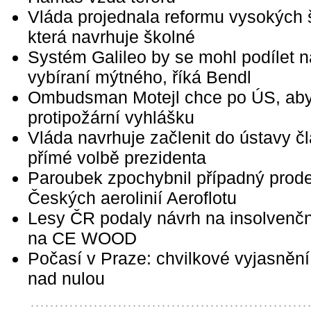
Vláda projednala reformu vysokých 
která navrhuje školné
Systém Galileo by se mohl podílet n
vybíraní mýtného, říká Bendl
Ombudsman Motejl chce po ÚS, aby 
protipožární vyhlášku
Vláda navrhuje začlenit do ústavy č
přímé volbě prezidenta
Paroubek zpochybnil případný prode
Českých aerolinií Aeroflotu
Lesy ČR podaly návrh na insolvenční
na CE WOOD
Počasí v Praze: chvilkové vyjasnění,
nad nulou