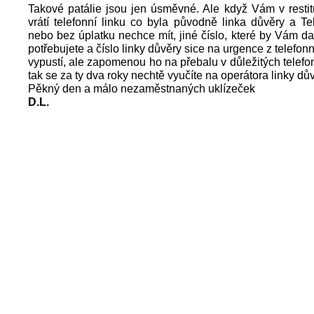
Takové patálie jsou jen úsměvné. Ale když Vám v resti
vrátí telefonní linku co byla původně linka důvěry a 
nebo bez úplatku nechce mít, jiné číslo, které by Vám dal
potřebujete a číslo linky důvěry sice na urgence z telefo
vypustí, ale zapomenou ho na přebalu v důležitých telefon
tak se za ty dva roky nechtě vyučíte na operátora linky dův
Pěkný den a málo nezaměstnaných uklízeček
D.L.