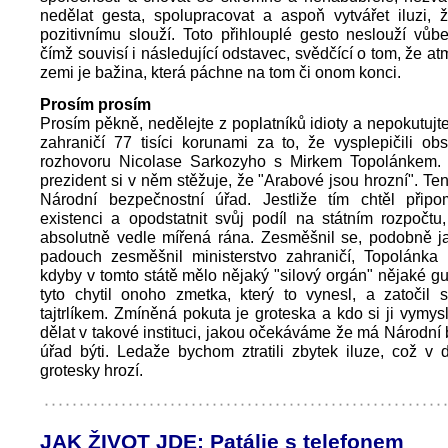
nedělat gesta, spolupracovat a aspoň vytvářet iluzi,
pozitivnímu slouží. Toto přihlouplé gesto neslouží vů
čímž souvisí i následující odstavec, svědčící o tom, že at
zemi je bažina, která páchne na tom či onom konci.
Prosím prosím
Prosím pěkně, nedělejte z poplatníků idioty a nepokutujte
zahraničí 77 tisíci korunami za to, že vysplepičili o
rozhovoru Nicolase Sarkozyho s Mirkem Topolánkem.
prezident si v něm stěžuje, že "Arabové jsou hrozní". Ten
Národní bezpečnostní úřad. Jestliže tím chtěl připo
existenci a opodstatnit svůj podíl na státním rozpočtu
absolutně vedle mířená rána. Zesměšnil se, podobně 
padouch zesměšnil ministerstvo zahraničí, Topolánka 
kdyby v tomto státě mělo nějaký "silový orgán" nějaké gu
tyto chytil onoho zmetka, který to vynesl, a zatočil 
tajtrlíkem. Zmíněná pokuta je groteska a kdo si ji vymys
dělat v takové instituci, jakou očekáváme že má Národní
úřad býti. Ledaže bychom ztratili zbytek iluze, což v 
grotesky hrozí.
JAK ŽIVOT JDE: Patálie s telefonem