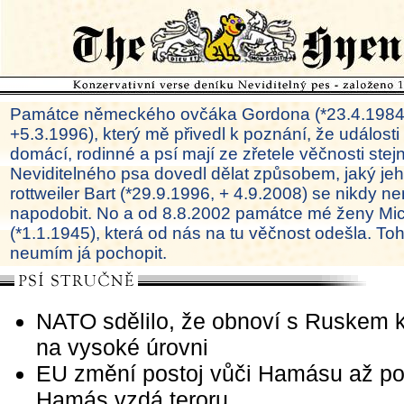
Památce německého ovčáka Gordona (*23.4.1984
+5.3.1996), který mě přivedl k poznání, že události
domácí, rodinné a psí mají ze zřetele věčnosti ste
Neviditelného psa dovedl dělat způsobem, jaký je
rottweiler Bart (*29.9.1996, + 4.9.2008) se nikdy ne
napodobit. No a od 8.8.2002 památce mé ženy Mi
(*1.1.1945), která od nás na tu věčnost odešla. To
neumím já pochopit.
NATO sdělilo, že obnoví s Ruskem 
na vysoké úrovni
EU změní postoj vůči Hamásu až po
Hamás vzdá teroru