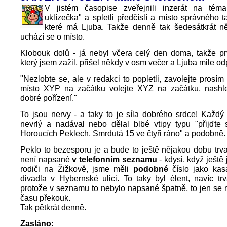
V jistém časopise zveřejnili inzerát na tém
uklízečka" a spletli předčíslí a místo správného t
které má Ljuba. Takže denně tak šedesátkrát n
uchází se o místo.
Klobouk dolů - já nebyl včera celý den doma, takže prv
který jsem zažil, přišel někdy v osm večer a Ljuba mile od
"Nezlobte se, ale v redakci to popletli, zavolejte prosím
místo XYP na začátku volejte XYZ na začátku, nashle
dobré pořízení."
To jsou nervy - a taky to je síla dobrého srdce! Každý
nevrlý a nadával nebo dělal blbé vtipy typu "přijďte 
Horoucích Peklech, Smrdutá 15 ve čtyři ráno" a podobně.
Peklo to bezesporu je a bude to ještě nějakou dobu trvat
není napsané
v telefonním seznamu
- kdysi, když ještě
rodiči na Žižkově, jsme měli
podobné
číslo jako ka
divadla v Hybernské ulici. To taky byl élent, navíc tr
protože v seznamu to nebylo napsané špatně, to jen se
času překouk.
Tak pětkrát denně.
Zasláno: