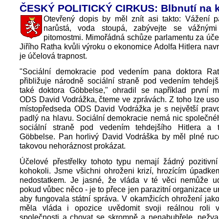
ČESKÝ POLITICKÝ CIRKUS: Blbnutí na k
Otevřený dopis by měl znít asi takto: Vážení p
narůstá, voda stoupá, zabývejte se vážným
pitomostmi. Mimořádná schůze parlamentu za úče
Jiřího Ratha kvůli výroku o ekonomice Adolfa Hitlera n
je účelová trapnost.
"Sociální demokracie pod vedením pana doktora Ra
přibližuje národně sociální straně pod vedením tehdejš
také doktora Göbbelse," ohradil se například první m
ODS David Vodrážka, čteme ve zprávách. Z toho lze usou
místopředseda ODS David Vodrážka je s největší prav
padlý na hlavu. Sociální demokracie nemá nic společné
sociální straně pod vedením tehdejšího Hitlera a 
Göbbelse. Pan horlivý David Vodráška by měl plné ruc
takovou nehoráznost prokázat.
Účelové přestřelky tohoto typu nemají žádný pozitivn
kohokoli. Jsme všichni ohroženi krizí, hrozícím úpadk
nedostatkem. Je jasné, že vláda v té věci nemůže u
pokud vůbec něco - je to přece jen parazitní organizace u
aby fungovala státní správa. V okamžicích ohrožení jako 
měla vláda i opozice uvědomit svoji reálnou roli
společnosti a chovat se skromně a nenabubřele, nežvan