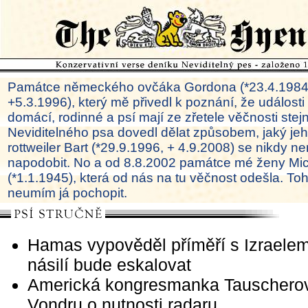
Památce německého ovčáka Gordona (*23.4.1984
+5.3.1996), který mě přivedl k poznání, že události
domácí, rodinné a psí mají ze zřetele věčnosti ste
Neviditelného psa dovedl dělat způsobem, jaký je
rottweiler Bart (*29.9.1996, + 4.9.2008) se nikdy ne
napodobit. No a od 8.8.2002 památce mé ženy Mi
(*1.1.1945), která od nás na tu věčnost odešla. To
neumím já pochopit.
Hamas vypověděl příměří s Izraele
násilí bude eskalovat
Americká kongresmanka Tauscherová
Vondru o nutnosti radaru