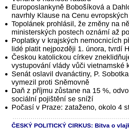
Europoslankyně Bobošíková a Dahl
navrhly Klause na Cenu evropskýc
Topolánek prohlásil, že změny na n
ministerských postech oznámí až po
Poplatky v krajských nemocnicích p
lidé platit nejpozději 1. února, tvrdí
Českou katolickou církev zneklidňuj
vystupování vlády vůči vietnamské 
Senát oslavil dvanáctiny, P. Sobotka
vymezil proti Sněmovně
Daň z příjmu zůstane na 15 %, odv
sociální pojištění se sníží
Počasí v Praze: zataženo, okolo 4 
ČESKÝ POLITICKÝ CIRKUS: Bitva o vlaj