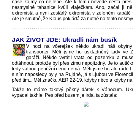
naše zájmy co nejlépe. Ale k tomu nevede cesta přes
nesmyslné tahanice kvůli vlaječkám. Ano, začal ji ně
extremista a nyní zestárlý extremista v zeleném kabátě
Ale je smutné, že Klaus pokládá za nutné na tento nesmys
JAK ŽIVOT JDE: Ukradli nám busík
V noci na včerejšek někdo ukradl náš obytný
transporter. Měli jsme ho uskladněný tady ve Z
garáži. Někdo vvrátil vrata od pozemku a mus
odtáhnout, protože byl přes zimu nepojízdný. Je to autíčko
tedy valnou peněžní cenu nemá. Měli jsme ho ale rádi, 
s ním naposledy byly na Rujáně, já s Ljubou ve Florencii
před tím... Měl značku AER 22-19, kdyby něco a kdyby ná
Takže to máme takový pěkný dárek k Vánocům. Ukr
vypadal takhle. Pes před busem je Irda, ta zůstala: