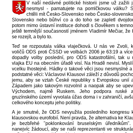
V naší nedávné politické historii jsme už zažili 
nesmysl - pamatujete na pomlčkovou válku? S
chtěli mít Česko-Slovensko nebo Česko-slovensk
Slovensko nebo bůhví co a do toho se zapletl dvojd
potom mimo ústavní instituce dohodl s člověkem s temno
ještě temnější současností jménem Vladimír Mečiar, že
se rozejít, a bylo to.
Teď se rozpoutala válka vlaječková. U nás ve Zvoli, 
voličů ODS proti ČSSD ve volbách 2006 je 63:19 a více
dopadly volby poslední, pro ODS katastrofální, tak u 
vlajka EU na obecním úřadě visí. Na Hradě nevisí. Myslím
vcelku lhostejné. Hádky o takové věci jsou nesmyslné a s
podstatné věci: Václavovi Klausovi záleží z důvodů pocho
jemu, aby se vztah České republiky s Evropskou unií a
Západem jako takovým rozvolnil a naopak aby se upevn
Východem, najmě Ruskem. Jeho podpora ruské a
gruzínského území vyvolala úžas doma i v zahraničí, av
celkového konceptu jeho politiky.
A je smutné, že ODS nevyužila posledního kongresu 
klausovskou eurofobií. Není pravda, že alternativa ke Kl
je bezbřehé "poklonkování bruselským úředníkům".
nanejvíc žádoucí, aby se naši reprezentanti ve strukturá