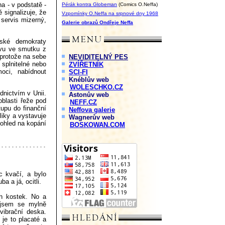
a - v podstatě -
Pérák kontra Globeman
(Comics O.Neffa)
 signalizuje, že
Vzpomínky O.Neffa na srpnové dny 1968
 servis mizerný,
Galerie obrazů Ondřeje Neffa
ské demokraty
avu ve smutku z
 protože na sebe
NEVIDITELNÝ PES
 splnitelné nebo
ZVÍŘETNÍK
oci, nabídnout
SCI-FI
Knéblův web
WOLESCHKO.CZ
dnictvím v Unii.
Astonův web
oblasti řeže pod
NEFF.CZ
upu do finanční
Neffova galerie
liky a vystavuje
Wagnerův web
pohled na kopání
BOSKOWAN.COM
c kvačí, a bylo
a a já, ocitli.
ch kostek. No a
 jsem se mylně
vibrační deska.
 je to placaté a