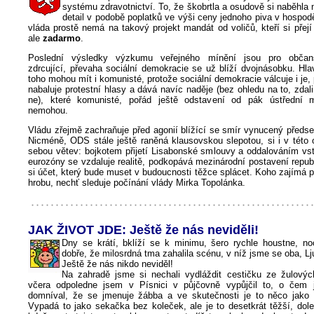
systému zdravotnictví. To, že škobrtla a osudově si naběhla n
detail v podobě poplatků ve výši ceny jednoho piva v hospodě
vláda prostě nemá na takový projekt mandát od voličů, kteří si přejí
ale
zadarmo
.
Poslední výsledky výzkumu veřejného mínění jsou pro občan
zdrcující, převaha sociální demokracie se už blíží dvojnásobku. Hl
toho mohou mít i komunisté, protože sociální demokracie válcuje i je,
nabaluje protestní hlasy a dává navíc naděje (bez ohledu na to, zdali
ne), které komunisté, pořád ještě odstavení od pák ústřední m
nemohou.
Vládu zřejmě zachraňuje před agonií blížící se smír vynucený předse
Nicméně, ODS stále ještě raněná klausovskou slepotou, si i v této 
sebou větev: bojkotem přijetí Lisabonské smlouvy a oddalováním vst
eurozóny se vzdaluje realitě, podkopává mezinárodní postavení repub
si účet, který bude muset v budoucnosti těžce splácet. Koho zajímá 
hrobu, nechť sleduje počínání vlády Mirka Topolánka.
JAK ŽIVOT JDE: Ještě že nás neviděli!
Dny se krátí, bklíží se k minimu, šero rychle houstne, no
dobře, že milosrdná tma zahalila scénu, v níž jsme se oba, Ljub
Ještě že nás nikdo neviděl!
Na zahradě jsme si nechali vydláždit cestičku ze žulový
včera odpoledne jsem v Písnici v půjčovně vypůjčil to, o čem
domníval, že se jmenuje žábba a ve skutečnosti je to něco jako 
Vypadá to jako sekačka bez koleček, ale je to desetkrát těžší, dole