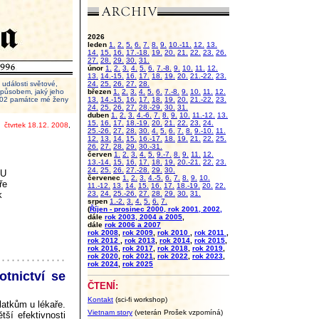
2026
leden
1.
2.
5.
6.
7.
8.
9.
10.-11.
12.
13.
14.
15.
16.
17.-18.
19.
20.
21.
22.
23.
26.
27.
28.
29.
30.
31.
únor
1.
2.
3.
4.
5.
6.
7.-8.
9.
10.
11.
12.
13.
14.-15.
16.
17.
18.
19.
20.
21.-22.
23.
události světové,
24.
25.
26.
27.
28.
 způsobem, jaký jeho
březen
1.
2.
3.
4.
5.
6.
7.-8.
9.
10.
11.
12.
2002 památce mé ženy
13.
14.-15.
16.
17.
18.
19.
20.
21.-22.
23.
24.
25.
26.
27.
28.-29.
30.
31.
duben
1.
2.
3.
4.-6.
7.
8.
9.
10.
11.-12.
13.
15.
16.
17.
18.-19.
20.
21.
22.
23.
24.
čtvrtek 18.12. 2008
,
25.-26.
27.
28.
30.
4.
5.
6.
7.
8.
9.-10.
11.
12.
13.
14.
15.
16.-17.
18.
19.
21.
22.
25.
26.
27.
28.
29.
30.-31.
červen
1.
2.
3.
4.
5.
9.-7.
8.
9.
11.
12.
13.-14.
15.
16.
17.
18.
19.
20.-21.
22.
23.
24.
25.
26.
27.-28.
29.
30.
EU
červenec
1.
2.
3.
4.-5.
6.
7.
8.
9.
10.
ře
11.-12.
13.
14.
15.
16.
17.
18.-19.
20.
22.
k
23.
24.
25.-26.
27.
28.
29.
30.
31.
srpen
1.-2.
3.
4.
5.
6.
7.
(
Říjen - prosinec 2000, rok 2001, 2002,
dále
rok 2003, 2004 a 2005
,
dále
rok 2006 a 2007
rok 2008
,
rok 2009
,
rok 2010
,
rok 2011
,
rok 2012
,
rok 2013
,
rok 2014
,
rok 2015
,
rok 2016
,
rok 2017
,
rok 2018
,
rok 2019
,
rok 2020
,
rok 2021
,
rok 2022
,
rok 2023
,
rok 2024
,
rok 2025
tnictví se
ČTENÍ:
Kontakt
(sci-fi workshop)
latkům u lékaře.
Vietnam story
(veterán Prošek vzpomíná)
ší efektivnosti