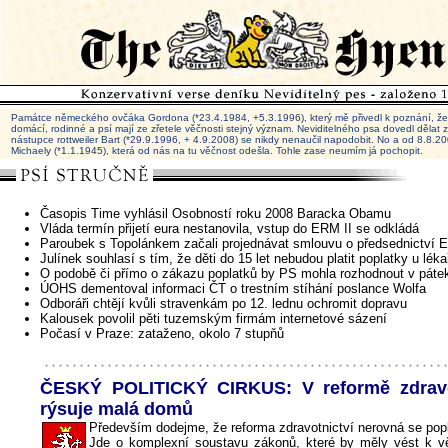
Památce německého ovčáka Gordona (*23.4.1984, +5.3.1996), který mě přivedl k poznání, že 
domácí, rodinné a psí mají ze zřetele věčnosti stejný význam. Neviditelného psa dovedl dělat
nástupce rottweiler Bart (*29.9.1996, + 4.9.2008) se nikdy nenaučil napodobit. No a od 8.8.
Michaely (*1.1.1945), která od nás na tu věčnost odešla. Tohle zase neumím já pochopit.
Časopis Time vyhlásil Osobností roku 2008 Baracka Obamu
Vláda termín přijetí eura nestanovila, vstup do ERM II se odkládá
Paroubek s Topolánkem začali projednávat smlouvu o předsednictví 
Julínek souhlasí s tím, že děti do 15 let nebudou platit poplatky u léka
O podobě či přímo o zákazu poplatků by PS mohla rozhodnout v páte
ÚOHS dementoval informaci ČT o trestním stíhání poslance Wolfa
Odboráři chtějí kvůli stravenkám po 12. lednu ochromit dopravu
Kalousek povolil pěti tuzemským firmám internetové sázení
Počasí v Praze: zataženo, okolo 7 stupňů
ČESKÝ POLITICKÝ CIRKUS: V reformě zdravo
rýsuje malá domů
Především dodejme, že reforma zdravotnictví nerovná se pop
Jde o komplexní soustavu zákonů, které by měly vést k vět