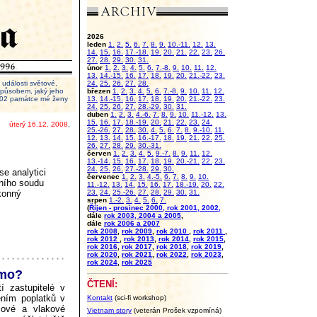
2026
leden
1.
2.
5.
6.
7.
8.
9.
10.-11.
12.
13.
14.
15.
16.
17.-18.
19.
20.
21.
22.
23.
26.
27.
28.
29.
30.
31.
únor
1.
2.
3.
4.
5.
6.
7.-8.
9.
10.
11.
12.
13.
14.-15.
16.
17.
18.
19.
20.
21.-22.
23.
události světové,
24.
25.
26.
27.
28.
 způsobem, jaký jeho
březen
1.
2.
3.
4.
5.
6.
7.-8.
9.
10.
11.
12.
2002 památce mé ženy
13.
14.-15.
16.
17.
18.
19.
20.
21.-22.
23.
24.
25.
26.
27.
28.-29.
30.
31.
duben
1.
2.
3.
4.-6.
7.
8.
9.
10.
11.-12.
13.
15.
16.
17.
18.-19.
20.
21.
22.
23.
24.
úterý 16.12. 2008
,
25.-26.
27.
28.
30.
4.
5.
6.
7.
8.
9.-10.
11.
12.
13.
14.
15.
16.-17.
18.
19.
21.
22.
25.
26.
27.
28.
29.
30.-31.
červen
1.
2.
3.
4.
5.
9.-7.
8.
9.
11.
12.
13.-14.
15.
16.
17.
18.
19.
20.-21.
22.
23.
24.
25.
26.
27.-28.
29.
30.
e analytici
červenec
1.
2.
3.
4.-5.
6.
7.
8.
9.
10.
ního soudu
11.-12.
13.
14.
15.
16.
17.
18.-19.
20.
22.
ákonný
23.
24.
25.-26.
27.
28.
29.
30.
31.
srpen
1.-2.
3.
4.
5.
6.
7.
(
Říjen - prosinec 2000, rok 2001, 2002,
dále
rok 2003, 2004 a 2005
,
dále
rok 2006 a 2007
rok 2008
,
rok 2009
,
rok 2010
,
rok 2011
,
rok 2012
,
rok 2013
,
rok 2014
,
rok 2015
,
rok 2016
,
rok 2017
,
rok 2018
,
rok 2019
,
rok 2020
,
rok 2021
,
rok 2022
,
rok 2023
,
rok 2024
,
rok 2025
rmo?
ČTENÍ:
í zastupitelé v
zením poplatků v
Kontakt
(sci-fi workshop)
sové a vlakové
Vietnam story
(veterán Prošek vzpomíná)