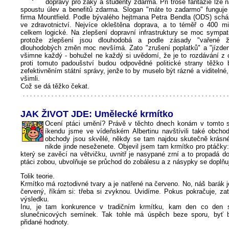
dopravy pro žáky a studenty zdarma. Při troše fantazie lze 
spoustu úlev a benefitů zdarma. Slogan "máte to zadarmo" funguje n
firma Mountfield. Podle bývalého hejtmana Petra Bendla (ODS) schá
ve zdravotnictví. Nejvíce okleštěna doprava, a to téměř o 400 mi
celkem logické. Na zlepšení dopravní infrastruktury se moc sympati
protože zlepšení jsou dlouhodobá a podle zásady "vařené ž
dlouhodobých změn moc nevšímá. Zato "zrušení poplatků" a "jízde
všimne každý - bohužel ne každý si uvědomí, že je to rozdávání z c
proti tomuto padoušství budou odpovědné politické strany těžko b
zefektivněním státní správy, jenže to by muselo být rázné a viditelné,
všimli.
Což se dá těžko čekat.
JAK ŽIVOT JDE: Umělecké krmítko
Ocení ptáci umění? Právě v těchto dnech konám v tomto 
íkendu jsme ve vídeňském Albertinu navštívili také obchod:
obchody jsou skvělé, někdy se tam najdou skutečně krásné 
nikde jinde neseženete. Objevil jsem tam krmítko pro ptáčky
který se zavěcí na větvičku, uvnitř je nasypané zrní a to propadá d
ptáci zobou, ubvolňuje se průchod do zobálesu a z násypky se doplňu
Tolik teorie.
Krmítko má roztodivné tvary a je natřené na červeno. No, náš barák 
červený, říkám si: třeba si zvyknou. Uvidíme. Pokus pokračuje, za
výsledku.
Inu, je tam konkurence v tradičním krmítku, kam den co den sy
slunečnicových semínek. Tak tohle má úspěch beze sporu, byť
přidané hodnoty.