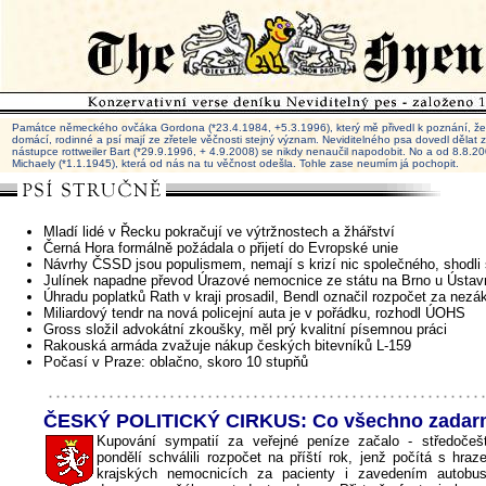
Památce německého ovčáka Gordona (*23.4.1984, +5.3.1996), který mě přivedl k poznání, že 
domácí, rodinné a psí mají ze zřetele věčnosti stejný význam. Neviditelného psa dovedl dělat
nástupce rottweiler Bart (*29.9.1996, + 4.9.2008) se nikdy nenaučil napodobit. No a od 8.8.
Michaely (*1.1.1945), která od nás na tu věčnost odešla. Tohle zase neumím já pochopit.
Mladí lidé v Řecku pokračují ve výtržnostech a žhářství
Černá Hora formálně požádala o přijetí do Evropské unie
Návrhy ČSSD jsou populismem, nemají s krizí nic společného, shodli s
Julínek napadne převod Úrazové nemocnice ze státu na Brno u Ústav
Úhradu poplatků Rath v kraji prosadil, Bendl označil rozpočet za nez
Miliardový tendr na nová policejní auta je v pořádku, rozhodl ÚOHS
Gross složil advokátní zkoušky, měl prý kvalitní písemnou práci
Rakouská armáda zvažuje nákup českých bitevníků L-159
Počasí v Praze: oblačno, skoro 10 stupňů
ČESKÝ POLITICKÝ CIRKUS: Co všechno zada
Kupování sympatií za veřejné peníze začalo - středočešt
pondělí schválili rozpočet na příští rok, jenž počítá s hra
krajských nemocnicích za pacienty i zavedením autobu