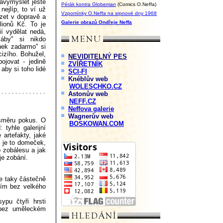
navymýšlet ještě
Pérák kontra Globeman
(Comics O.Neffa)
ejlíp, to ví už
Vzpomínky O.Neffa na srpnové dny 1968
zet v dopravě a
Galerie obrazů Ondřeje Neffa
lionů Kč. To je
í vydělat nedá,
áby" si nikdo
nek zadarmo" si
izího. Bohužel,
NEVIDITELNÝ PES
ojovat - jedině
ZVÍŘETNÍK
 aby si toho lidé
SCI-FI
Knéblův web
WOLESCHKO.CZ
Astonův web
NEFF.CZ
Neffova galerie
Wagnerův web
směru pokus. O
BOSKOWAN.COM
 tyhle galerijní
artefakty, jaké
: je to domeček,
o zobálesu a jak
je zobání.
je taky částečně
tím bez velkého
pu čtyři hrsti
 bez uměleckém